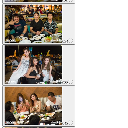
030
034
038
042