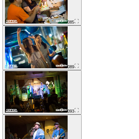
085
089
093