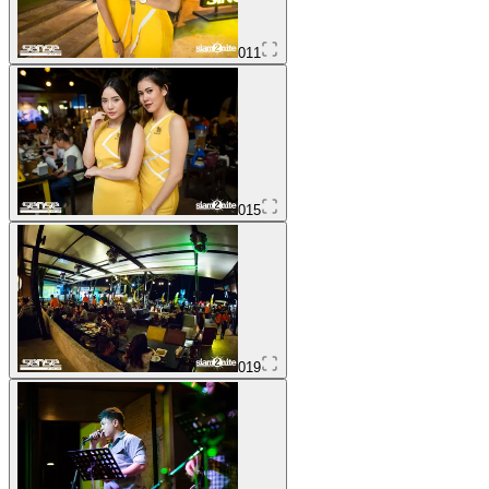
011
015
019