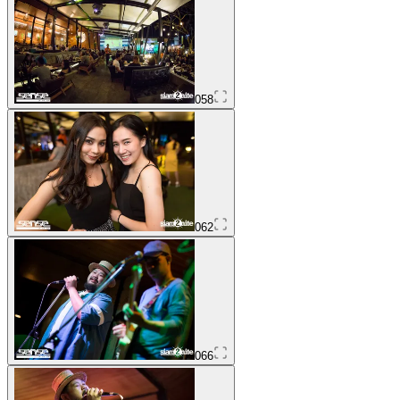
058
062
066