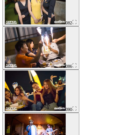
082
086
090