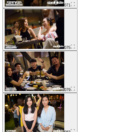
071
075
079