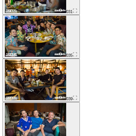
031
035
039