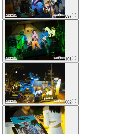
097
101
002