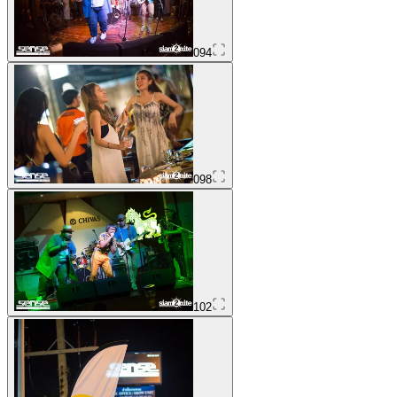
094
098
102