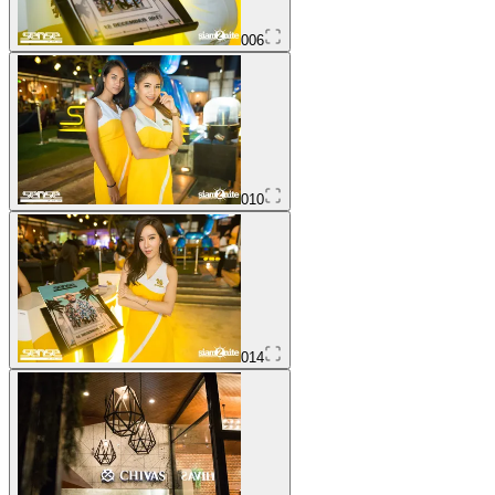
006
010
014