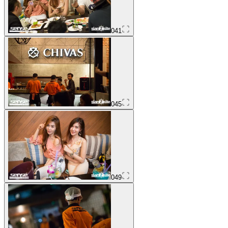
041
045
049