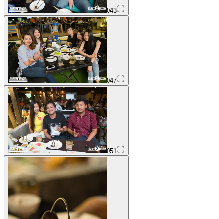
043
047
051