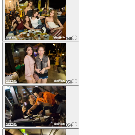
046
050
054