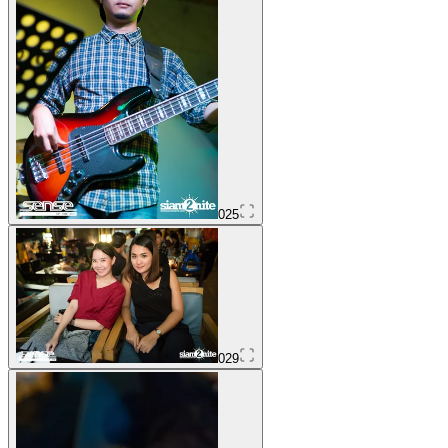
025
029