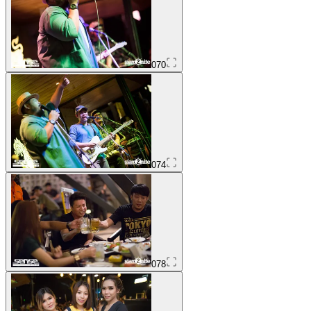
070
074
078