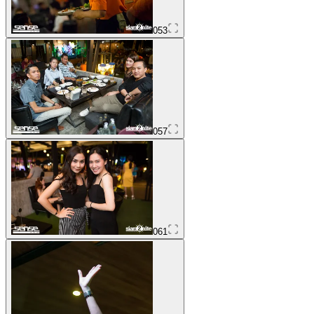
053
057
061