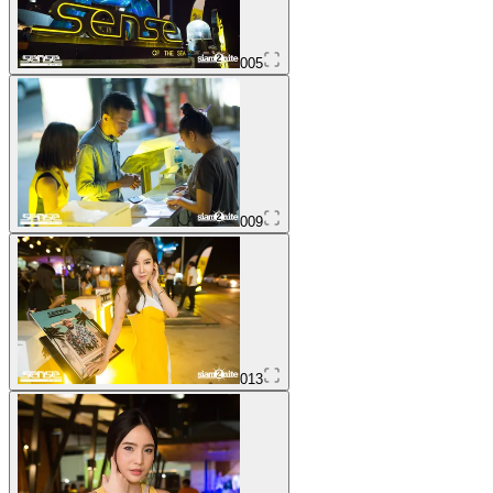
005
009
013