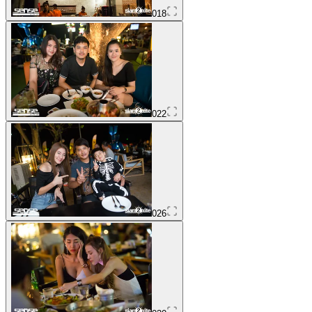
018
022
026