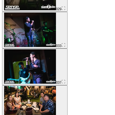
029
033
037