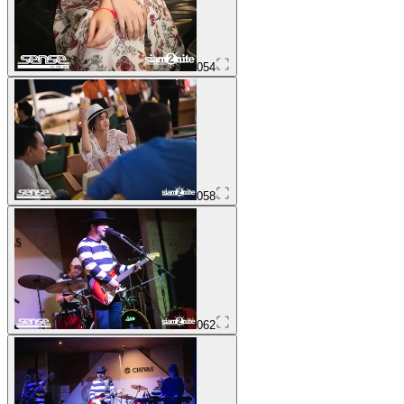
054
058
062