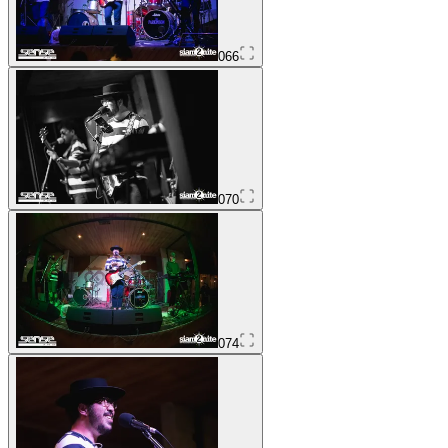
066
070
074