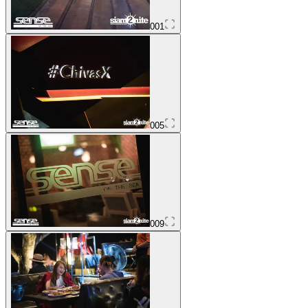
001
005
009