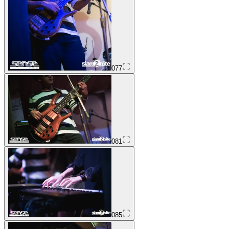
077
081
085