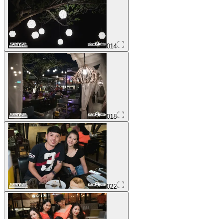
014
018
022