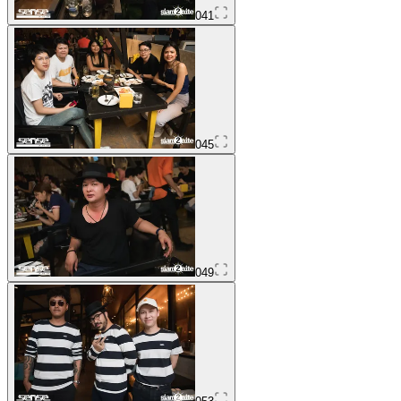
041
045
049