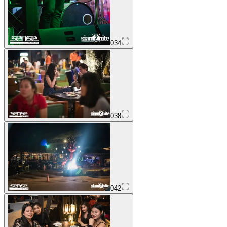
034
038
042