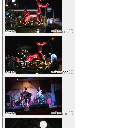
002
006
010