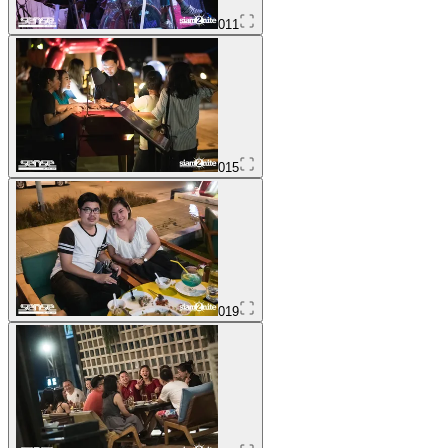
011
015
019