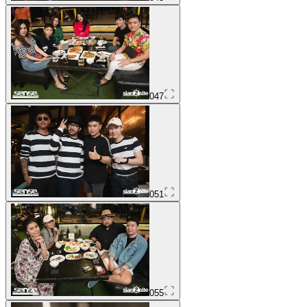
047
051
055