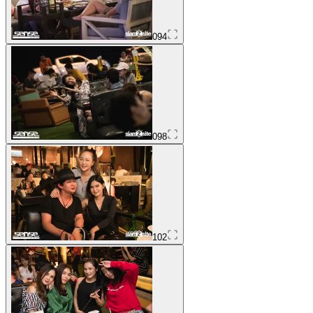
094
098
102