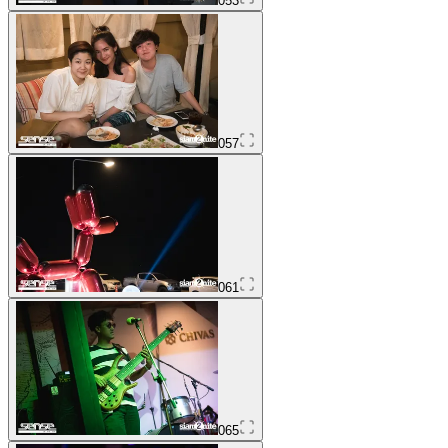
053
057
061
065