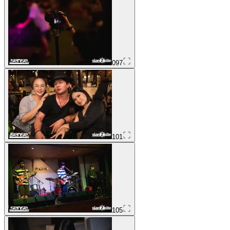
097
101
105