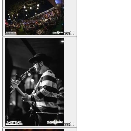
089
093