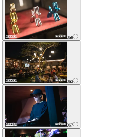
059
063
067