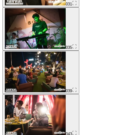
031
035
039
043