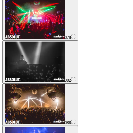
078
082
086