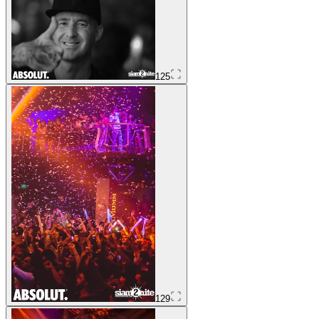
125
129