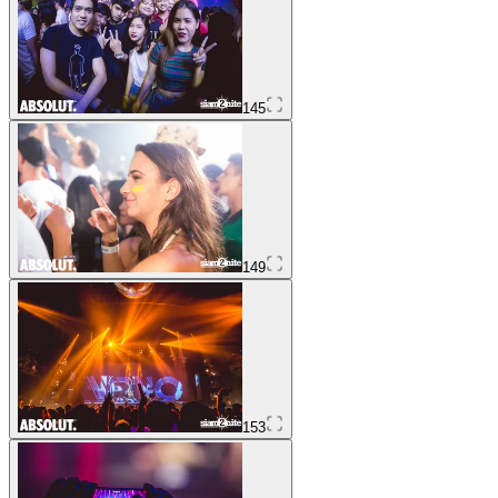
145
149
153