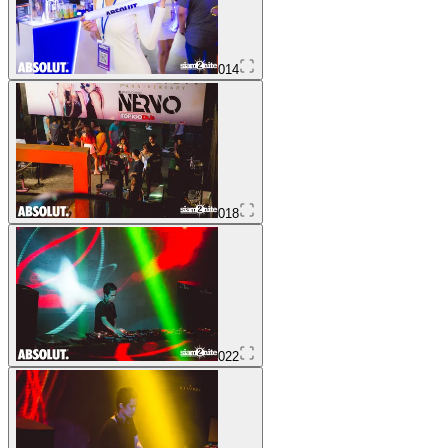
014
018
022