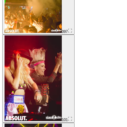
097
101