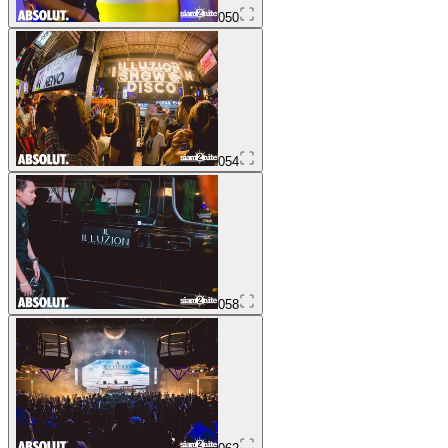
050
054
058