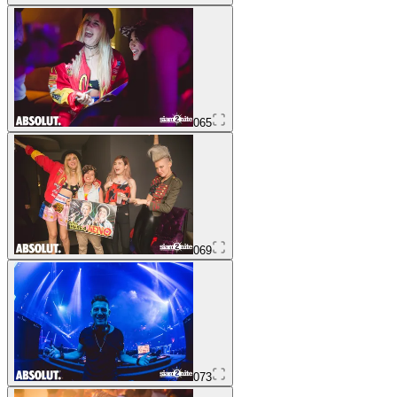
065
069
073