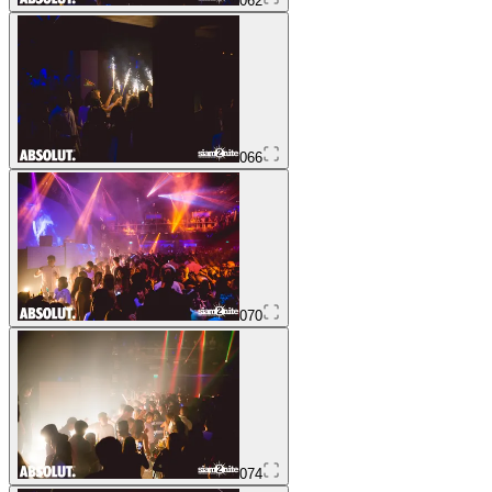
062
066
070
074