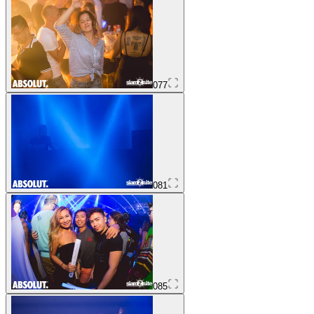
077
081
085