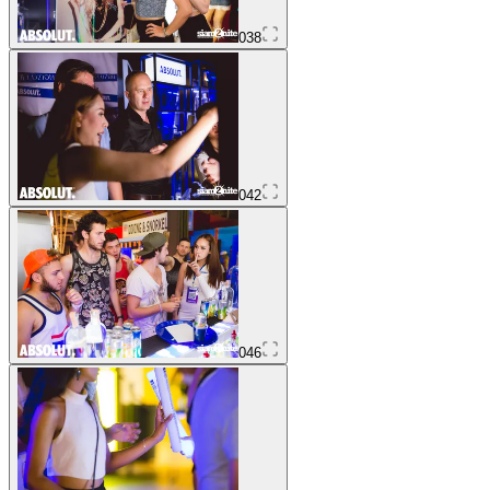
038
042
046