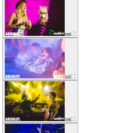
098
102
106