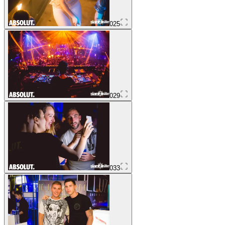
025
029
033