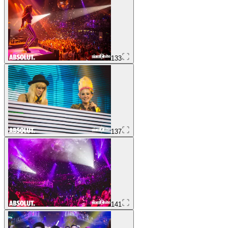
133
137
141