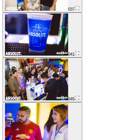
037
041
045