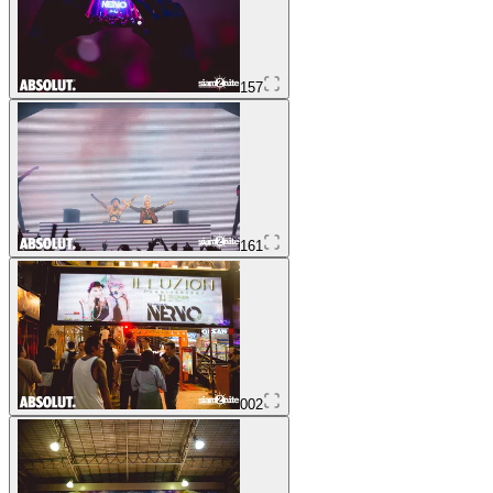
157
161
002