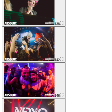
138
142
146