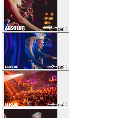
126
130
134