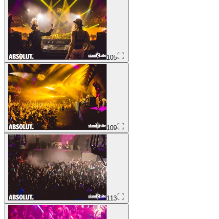
105
109
113