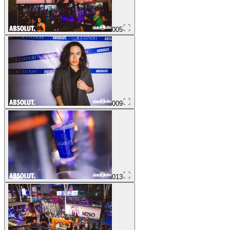
005
009
013