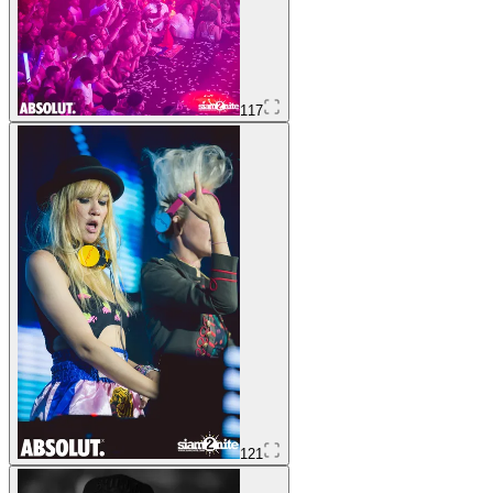
117
121