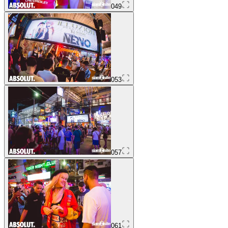
049
053
057
061