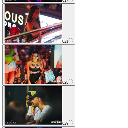
017
021
025
029