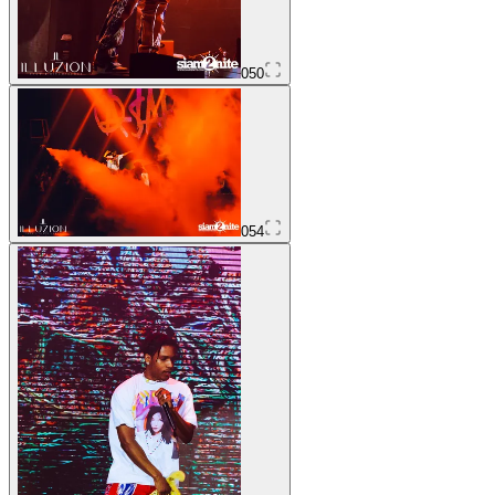
050
054