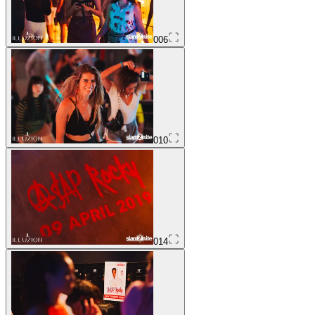
006
010
014