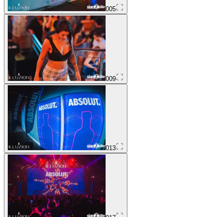
005
009
013