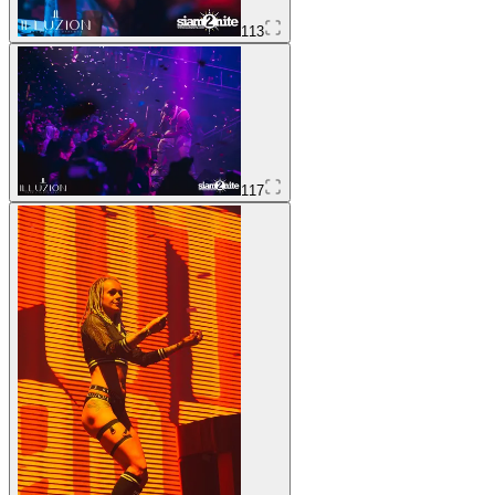
113
117