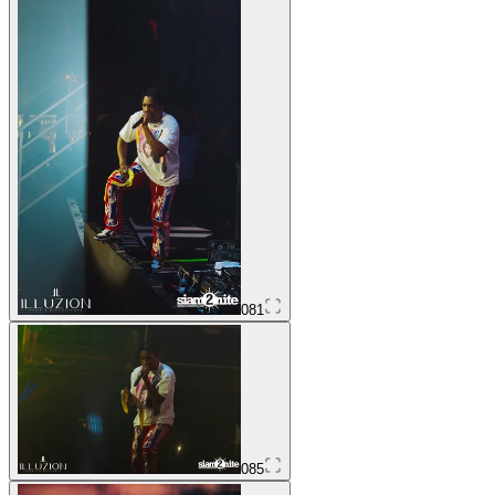
081
085