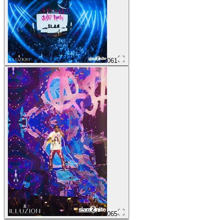
061
065