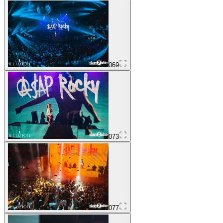
069
073
077