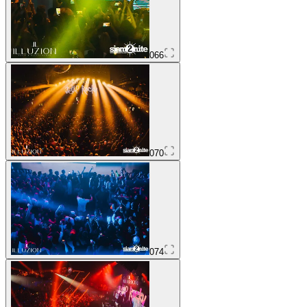
066
070
074