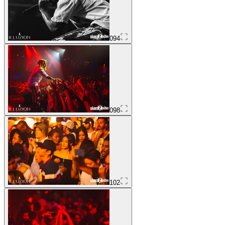
094
098
102