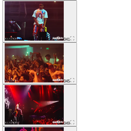
041
045
049