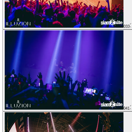
033
041