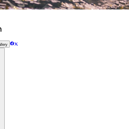
ต
llery