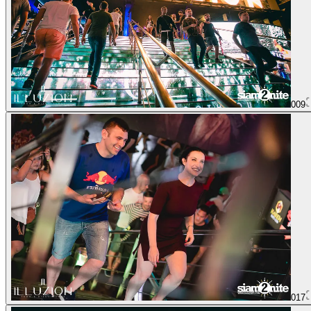
009
017