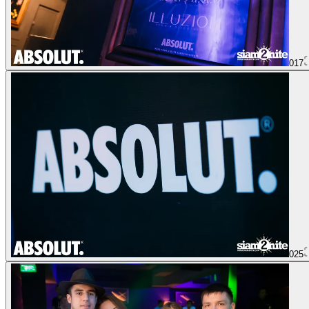
017
025