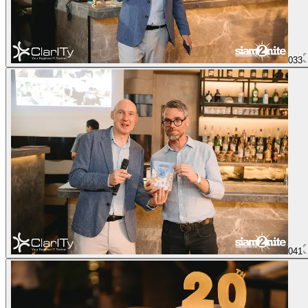
033
041