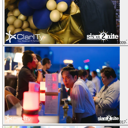
009
017