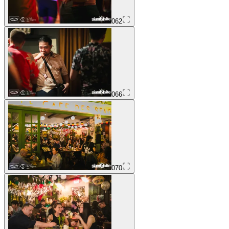
062
066
070