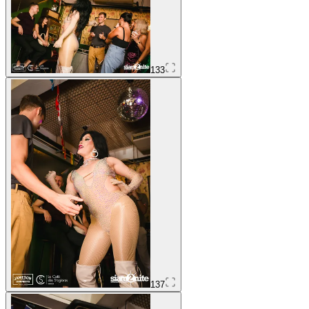
133
137