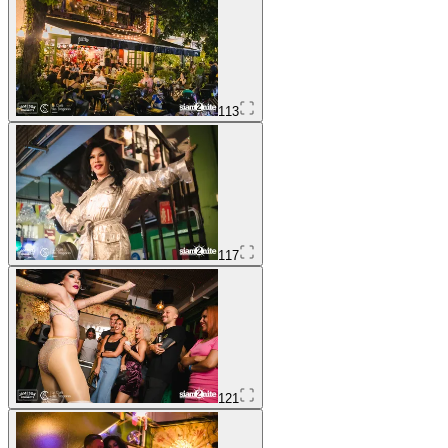
113
117
121