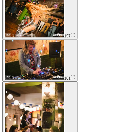
157
161