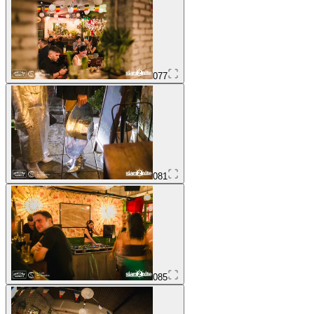
077
081
085