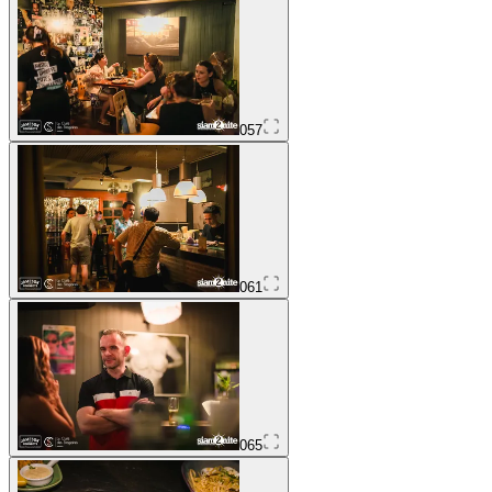
057
061
065