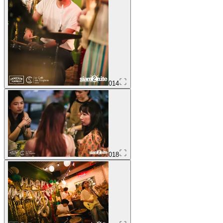
014
018