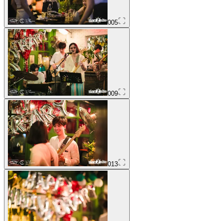
005
009
013