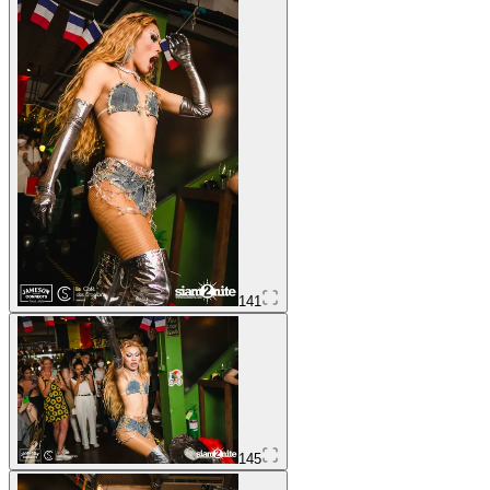
141
145