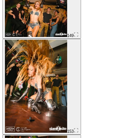
149
153