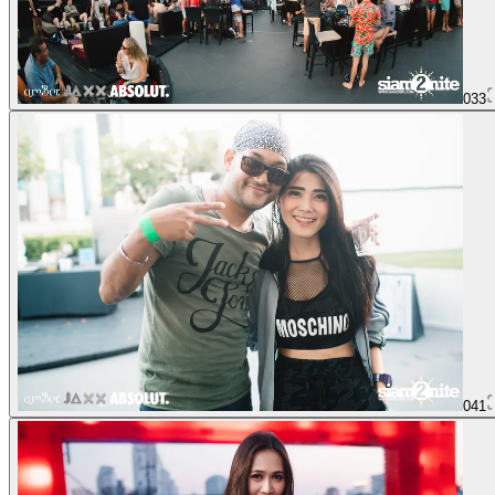
033
041