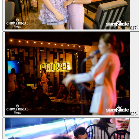
017
025