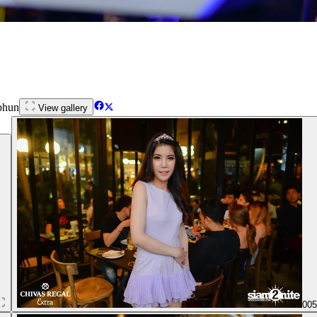
phun
View gallery
00