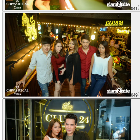
041
049