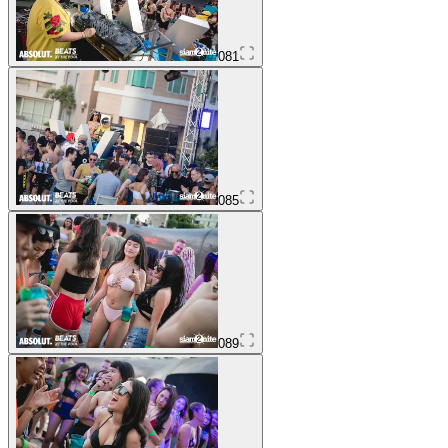
081
085
089