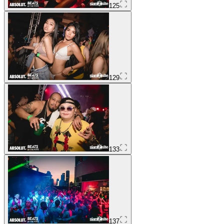
125
129
133
137