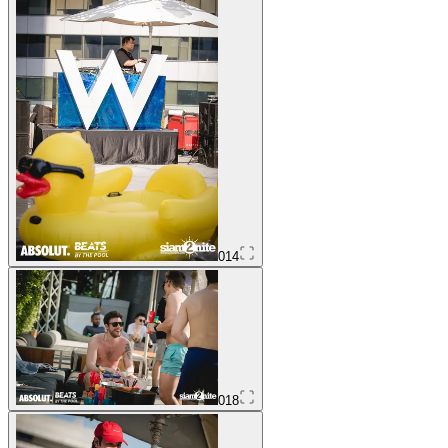
014
018