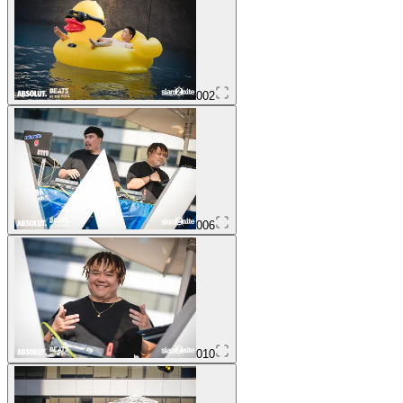
002
006
010