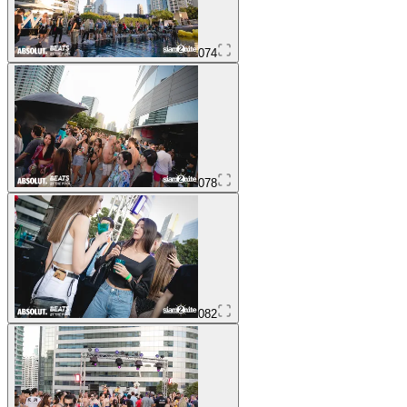
074
078
082