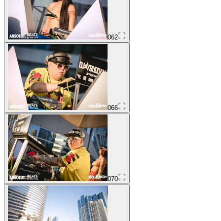
062
066
070