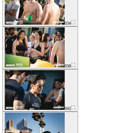
034
038
042