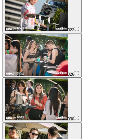
022
026
030