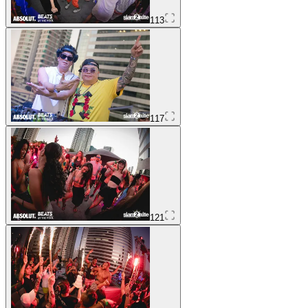
113
117
121