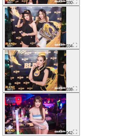
030
034
038
042