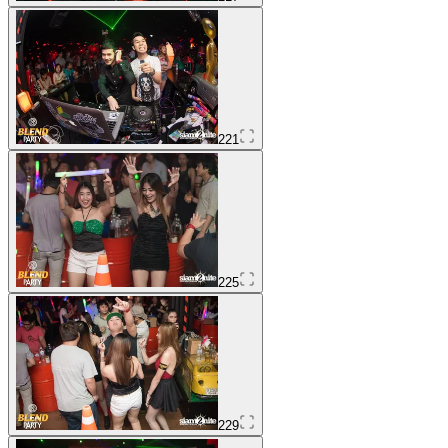
221
225
229