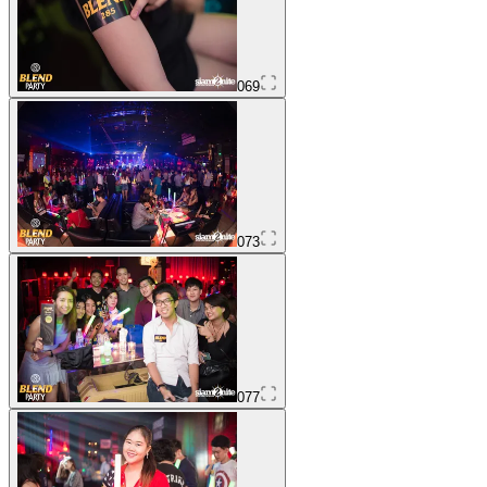
069
073
077