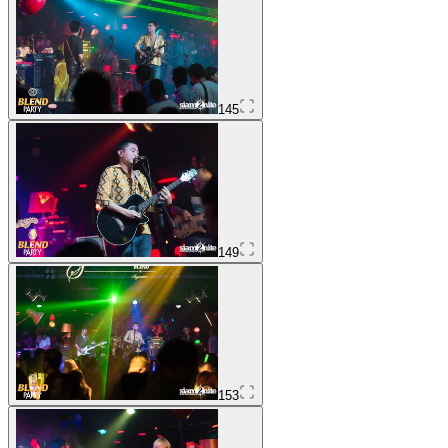
145
149
153