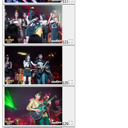
117
121
125
129