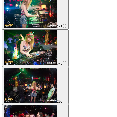
245
249
253