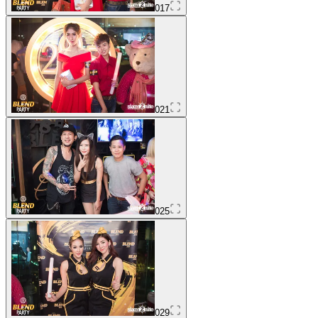
017
021
025
029