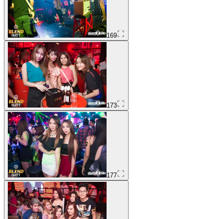
169
173
177