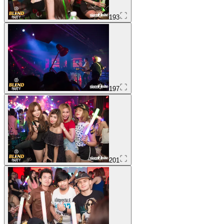
193
197
201