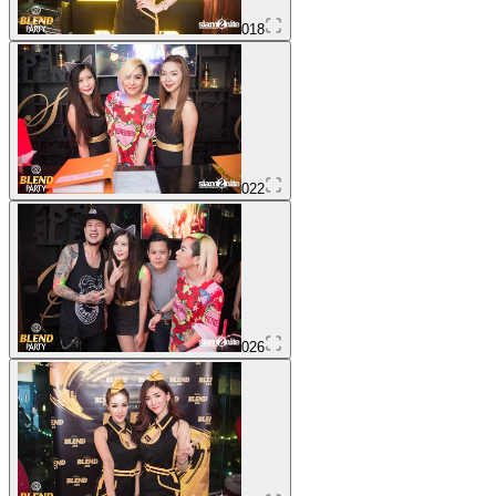
018
022
026