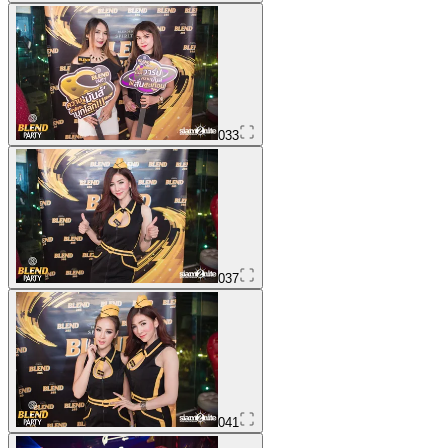
033
037
041