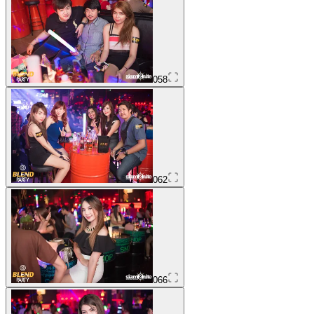
058
062
066