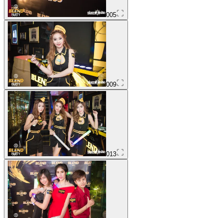
005
009
013