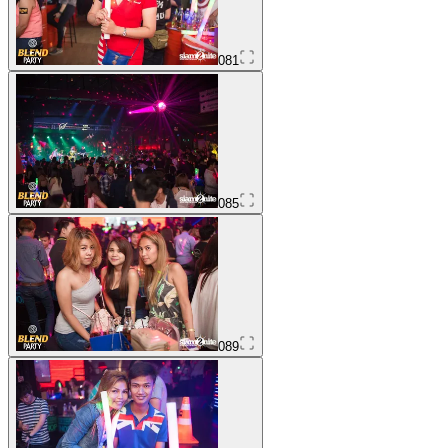
081
085
089