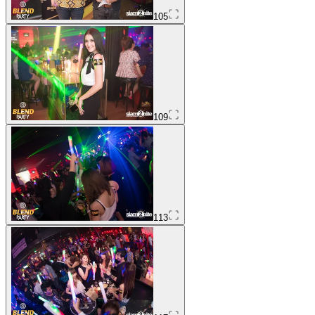
105
109
113