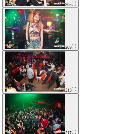
205
209
213
217