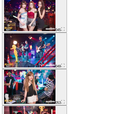
045
049
053