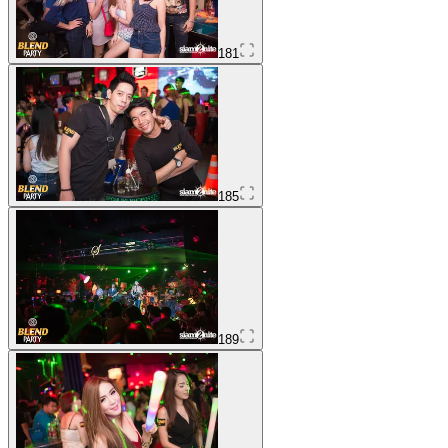
181
185
189