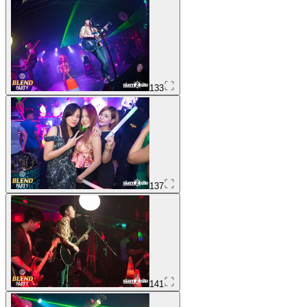
133
137
141