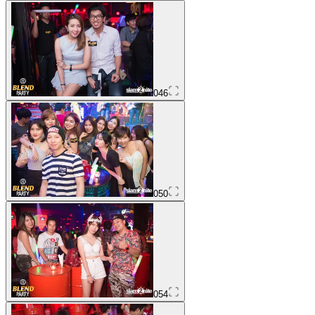
046
050
054