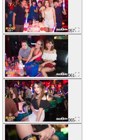
057
061
065