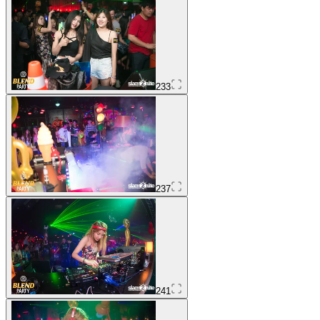
233
237
241