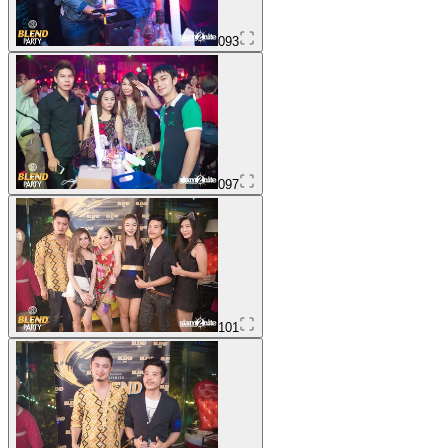
093
097
101