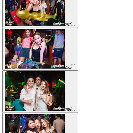
257
261
265