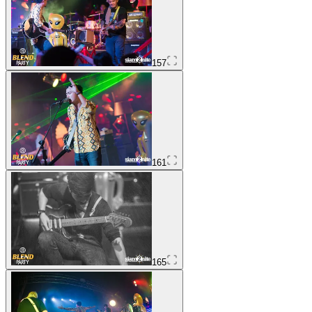
157
161
165