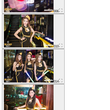
006
010
014