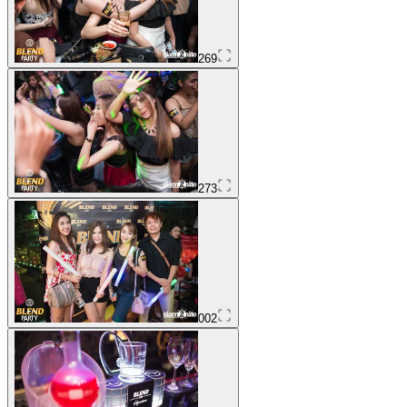
269
273
002