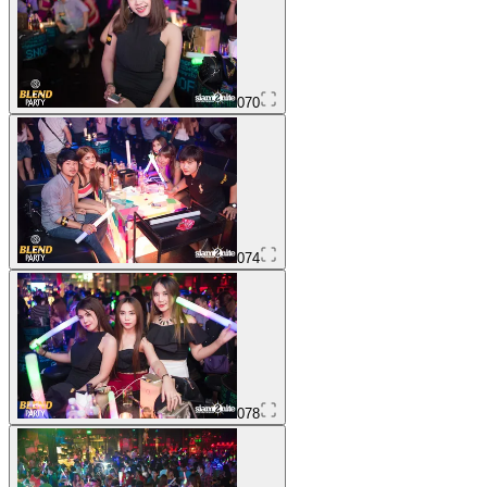
070
074
078