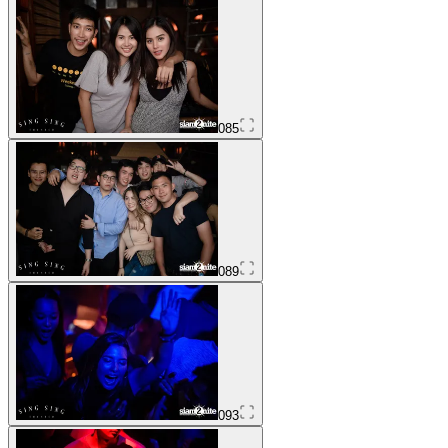
085
089
093