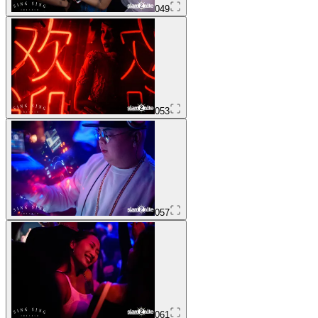
049
053
057
061