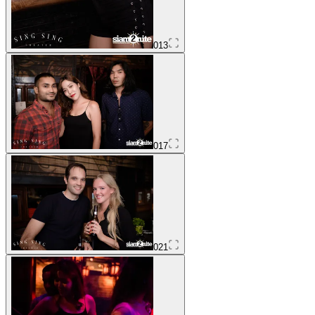
013
017
021