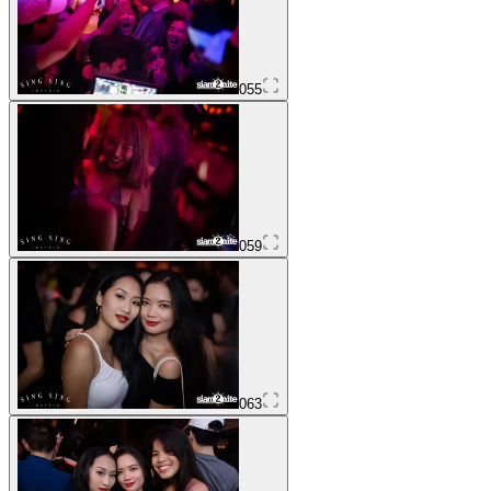
055
059
063