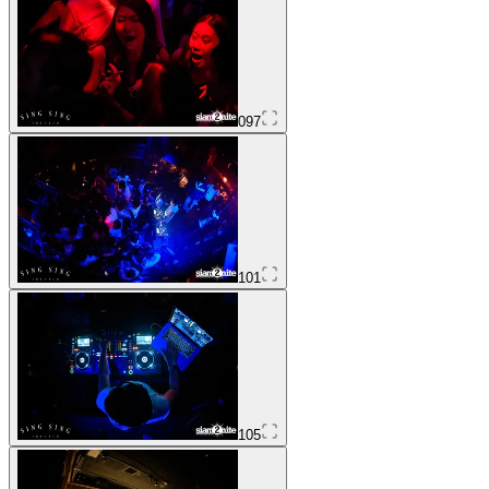
097
101
105