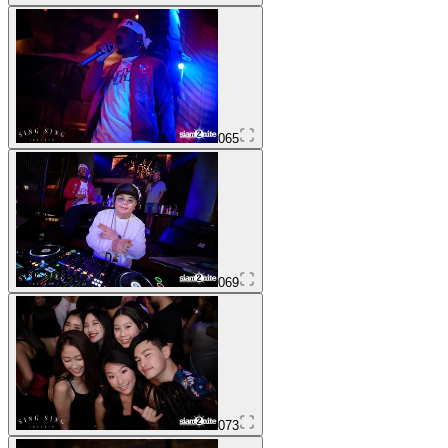
065
069
073