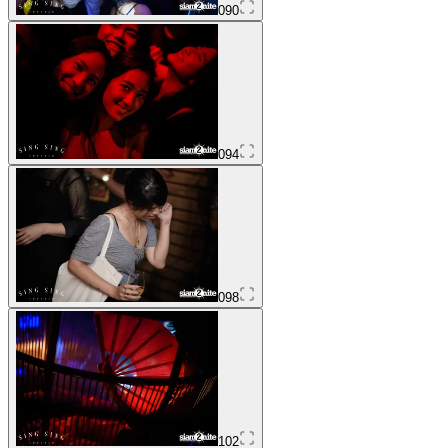
090
094
098
102