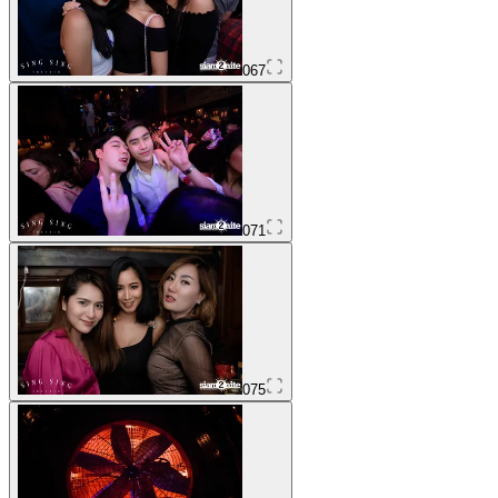
067
071
075