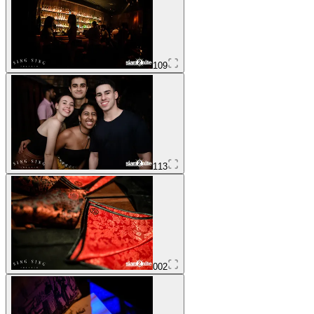
109
113
002