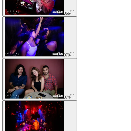
066
070
074