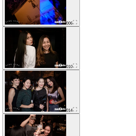
006
010
014