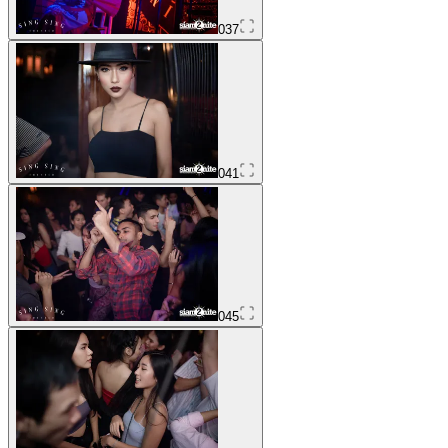
037
041
045