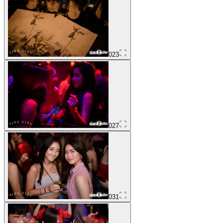
023
027
031