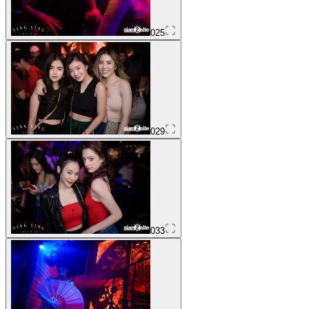
025
029
033