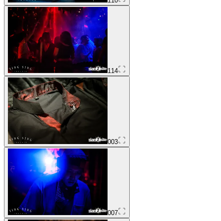
110
114
003
007