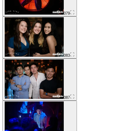
079
083
087