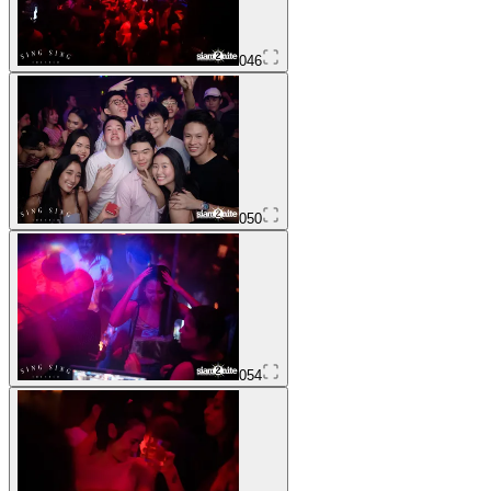
046
050
054