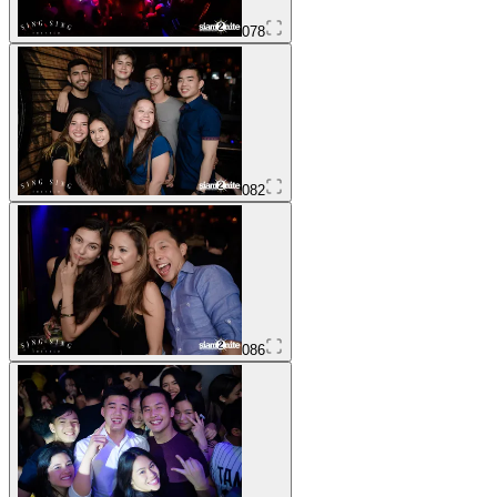
078
082
086