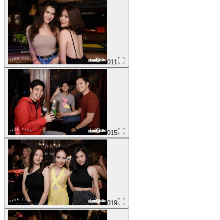
011
015
019