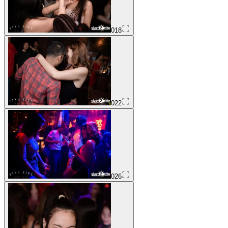
018
022
026