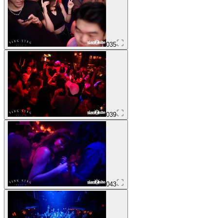
035
039
043