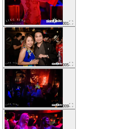
001
005
009