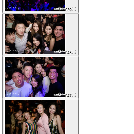
039
043
047