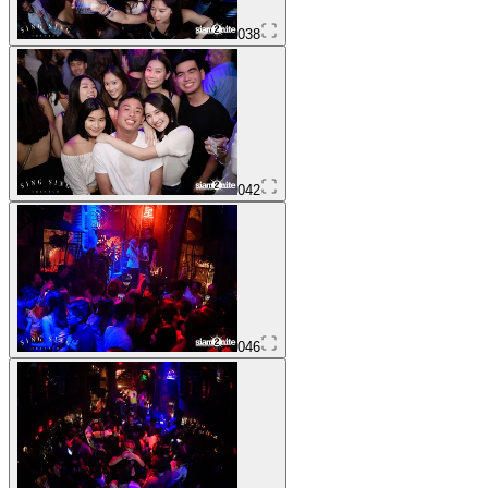
038
042
046