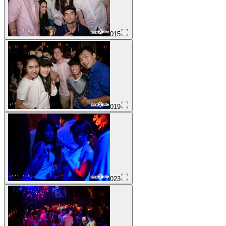
015
019
023