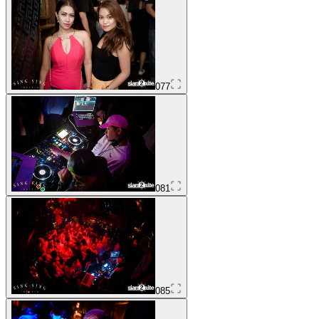
077
081
085