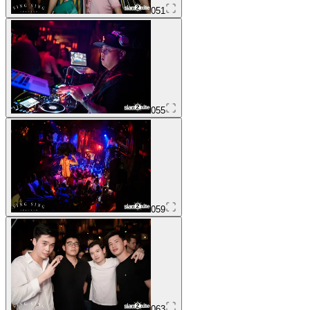
051
055
059
063