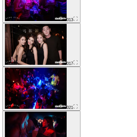
013
017
021