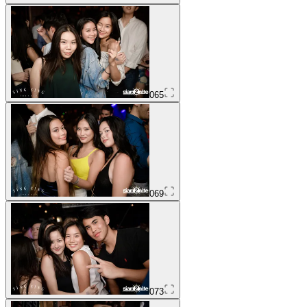
065
069
073