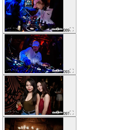
089
093
097