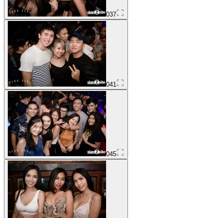
037
041
045