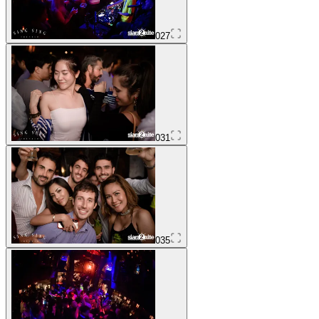
027
031
035