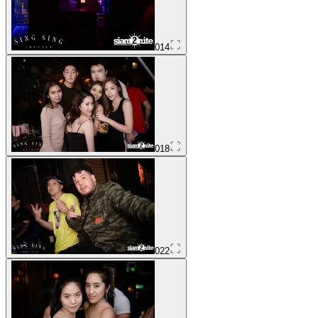
014
018
022