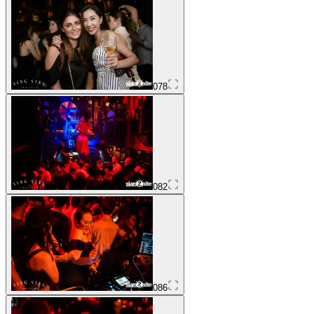
078
082
086