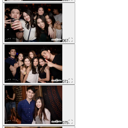
067
071
075