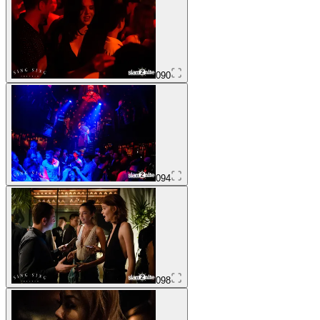
090
094
098