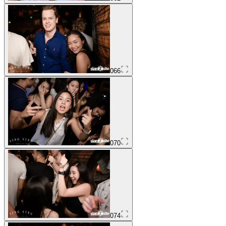
066
070
074