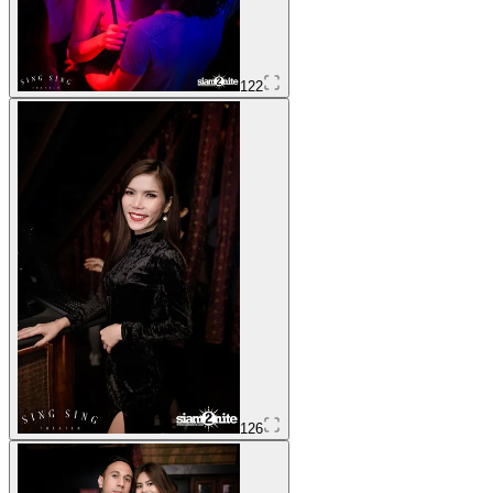
122
126