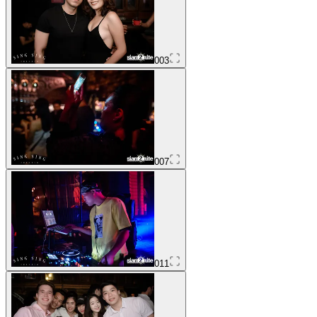
003
007
011