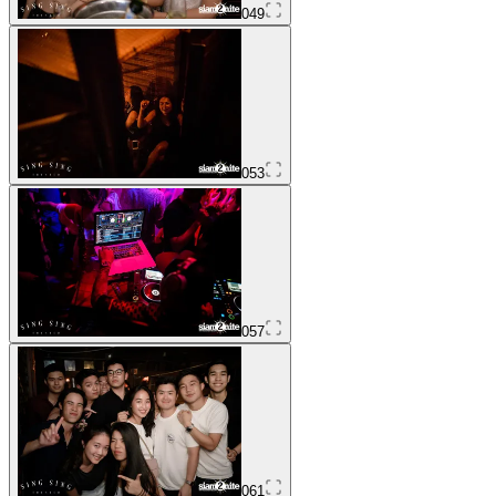
049
053
057
061