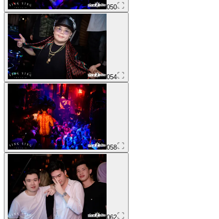
050
054
058
062