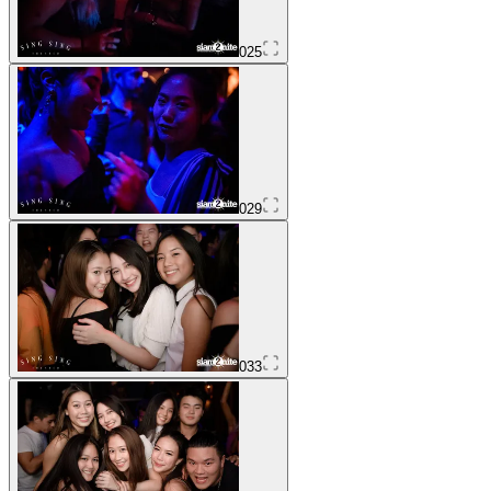
025
029
033