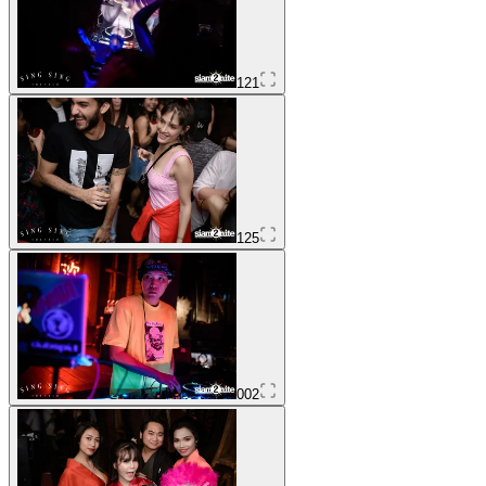
121
125
002