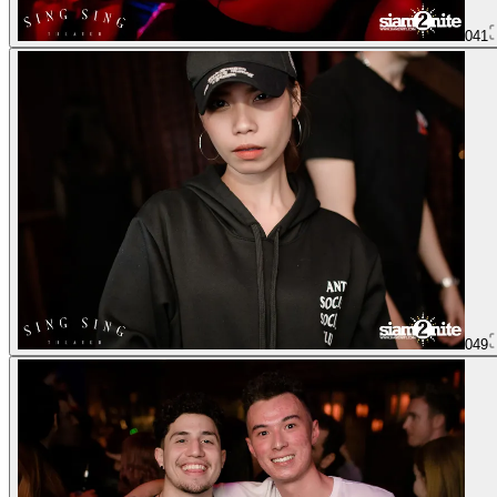
041
049