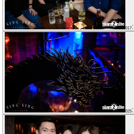
017
025