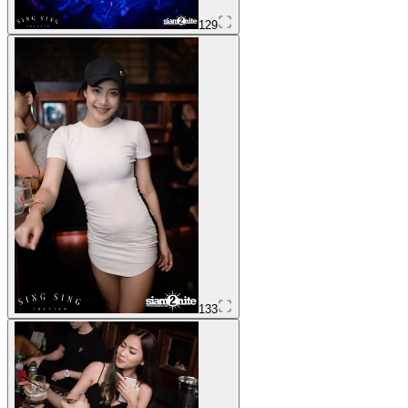
129
133