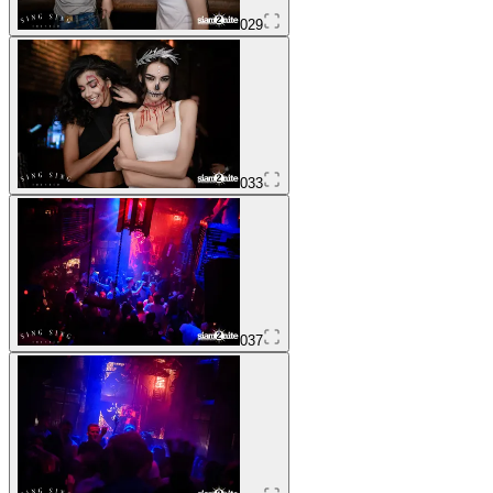
029
033
037