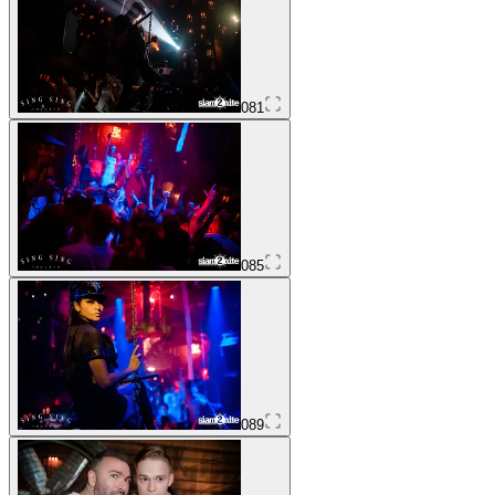
081
085
089