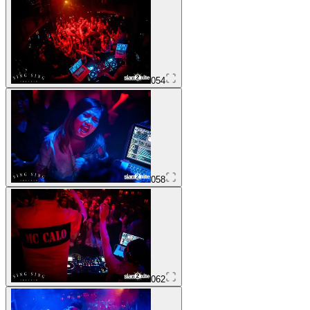
054
058
062