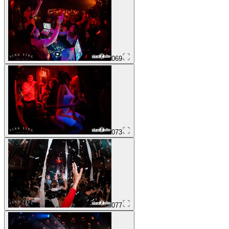
069
073
077