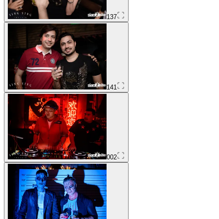
137
141
002