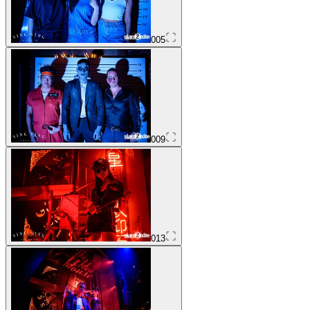
005
009
013