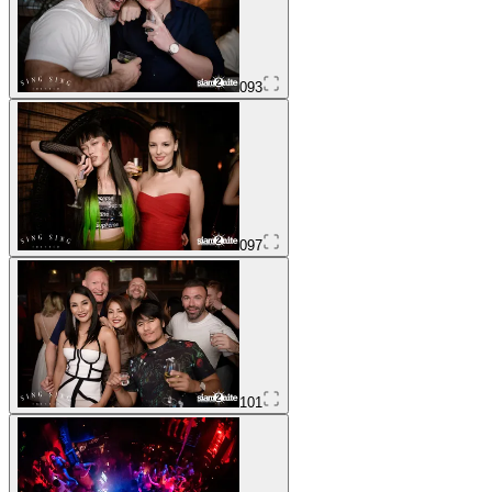
093
097
101