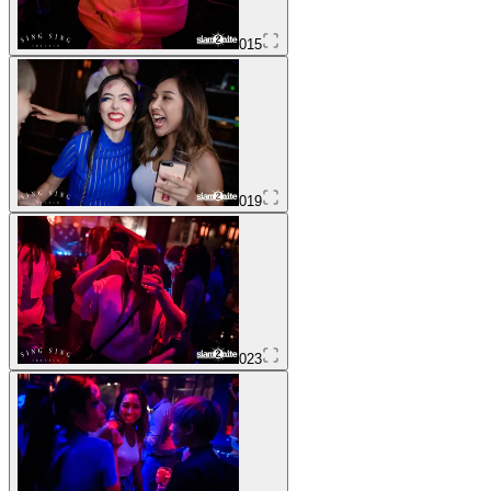
015
019
023