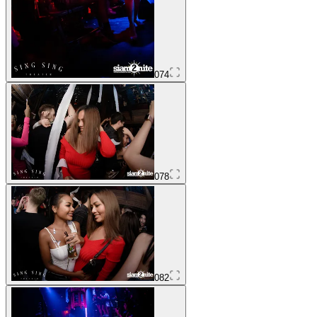
074
078
082