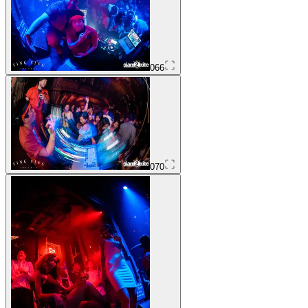
066
070