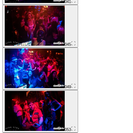
041
045
049
053