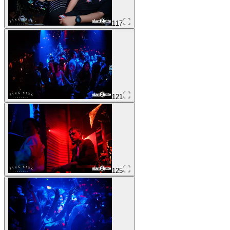
117
121
125