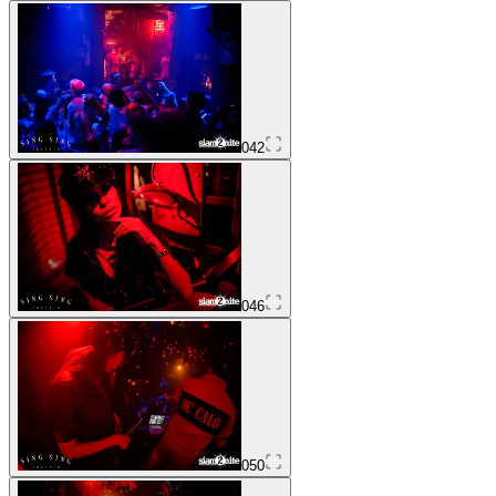
042
046
050