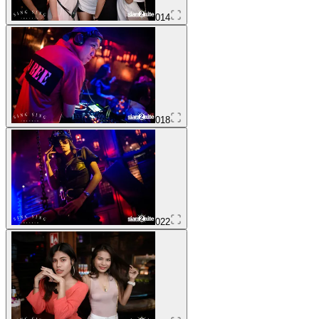
014
018
022