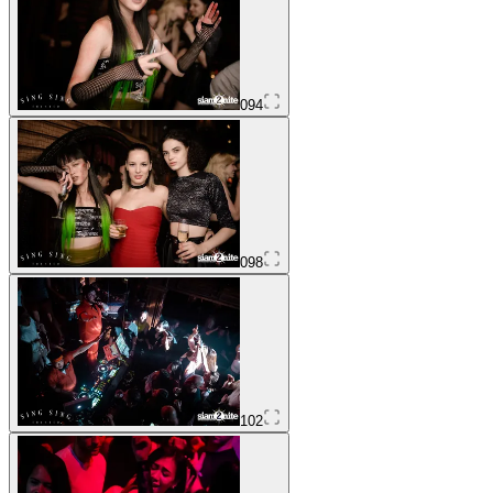
094
098
102