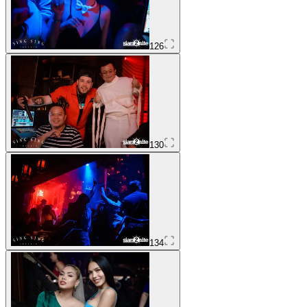
126
130
134