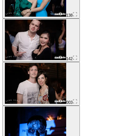
138
142
003