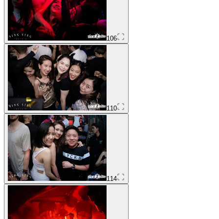
106
110
114