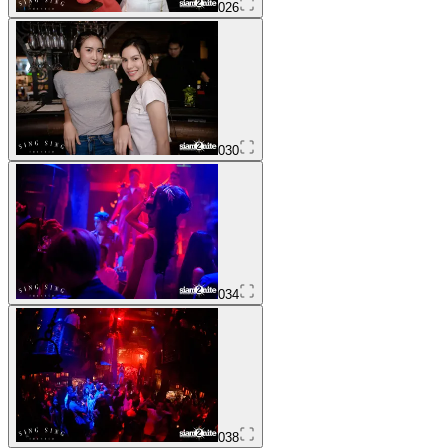
026
030
034
038