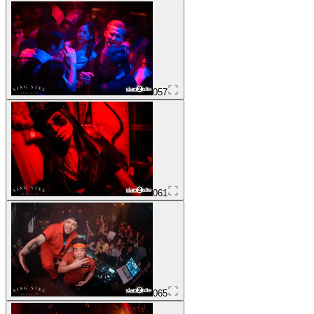
057
061
065