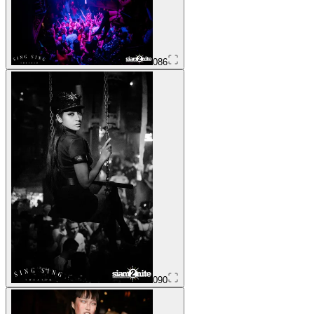
086
090