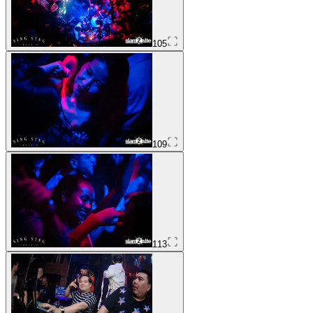
105
109
113