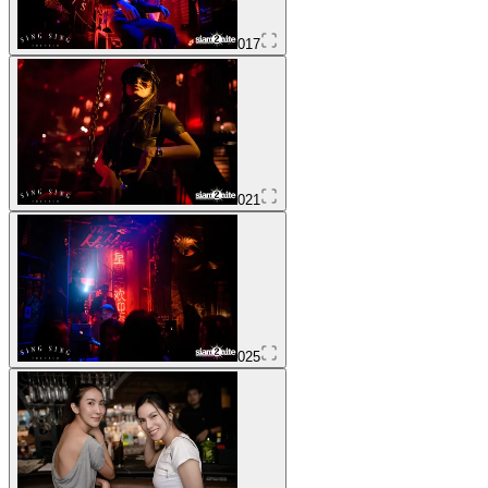
017
021
025