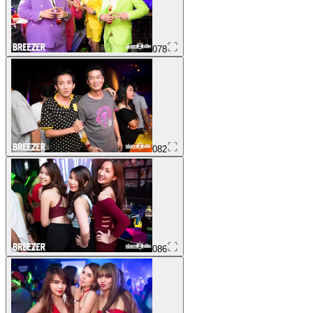
078
082
086