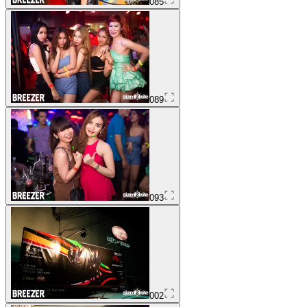
085
089
093
002