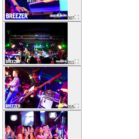
007
011
015