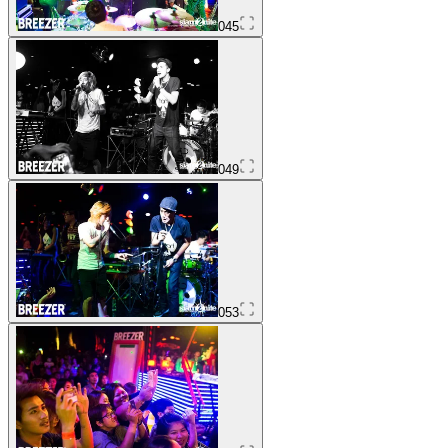
045
049
053