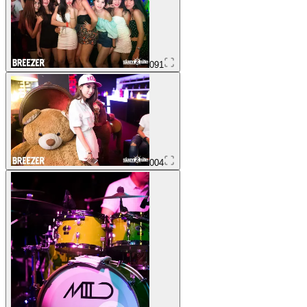
091
004