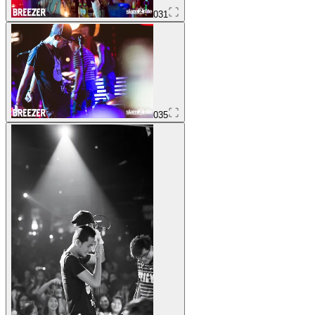
031
035