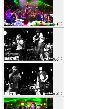
046
050
054