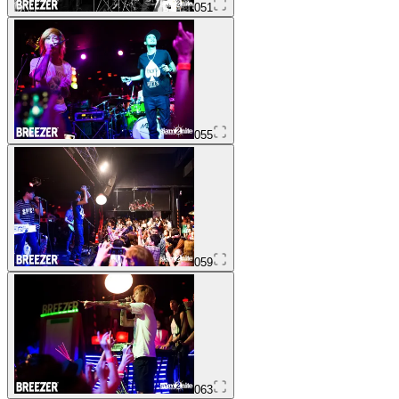
051
055
059
063