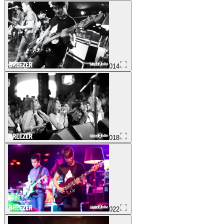
014
018
022