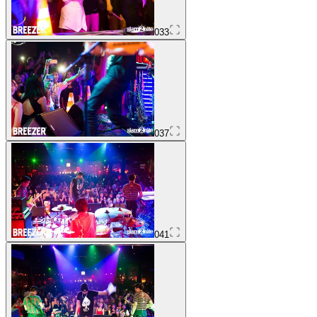
033
037
041