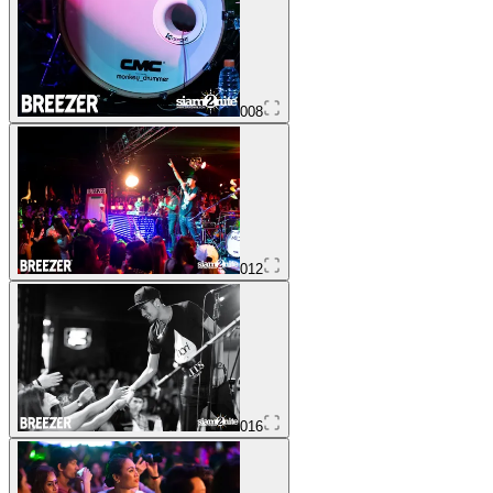
008
012
016