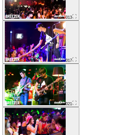
013
017
021