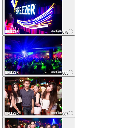
079
083
087