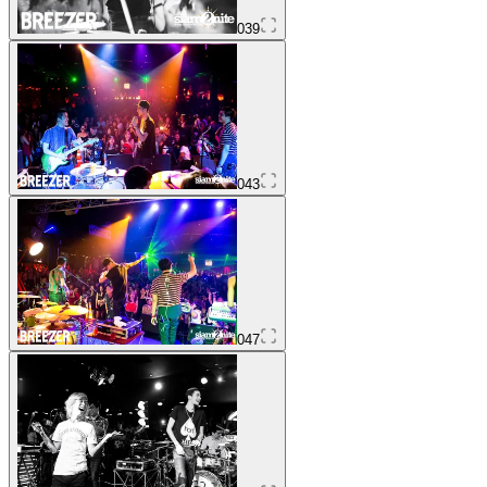
039
043
047