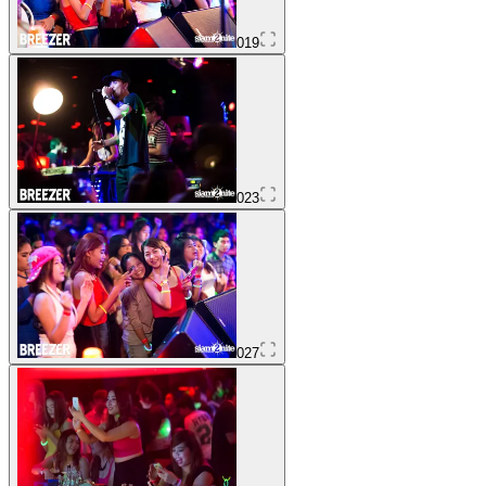
019
023
027