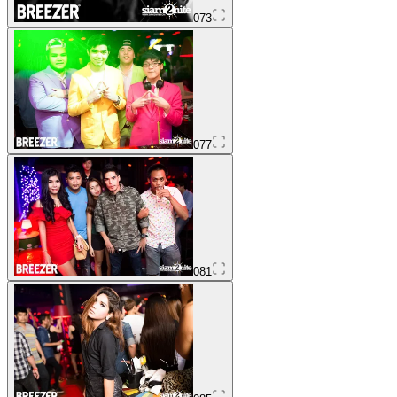
073
077
081