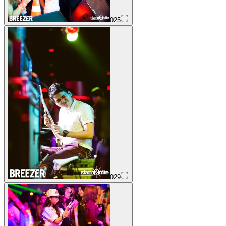
025
029