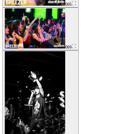
065
069