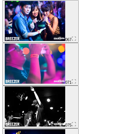
067
071
075