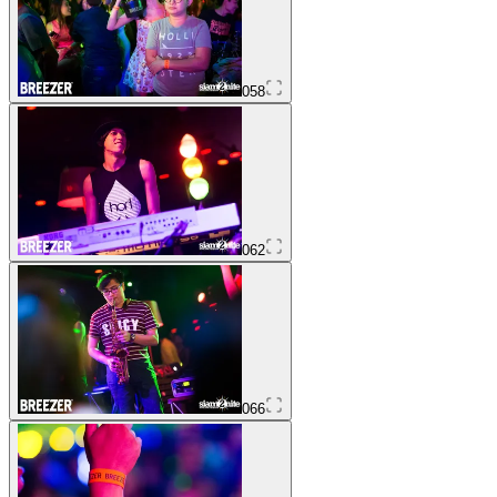
058
062
066