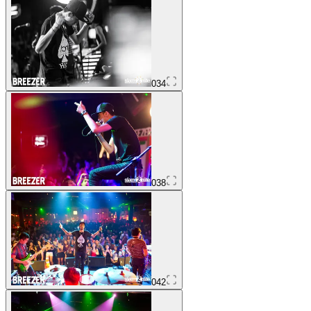
034
038
042