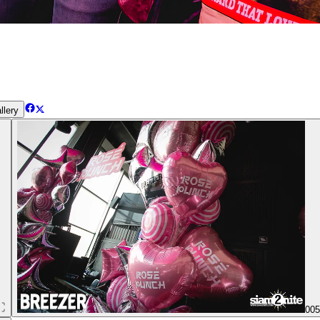
llery
00