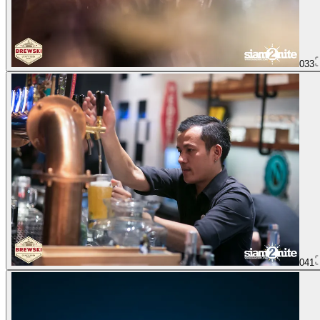
033
041