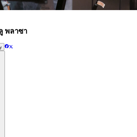
บลู พลาซา
y