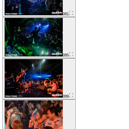
081
085
089