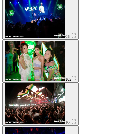
098
102
106