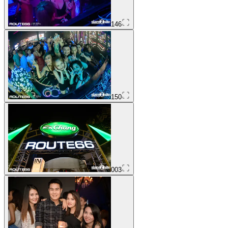
146
150
003