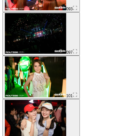
093
097
101