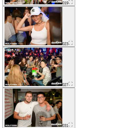
019
023
027
031