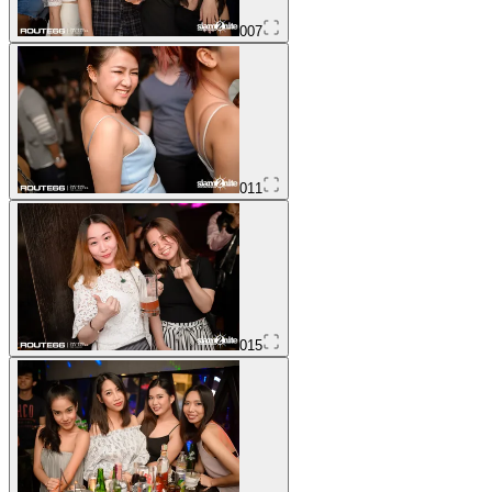
007
011
015