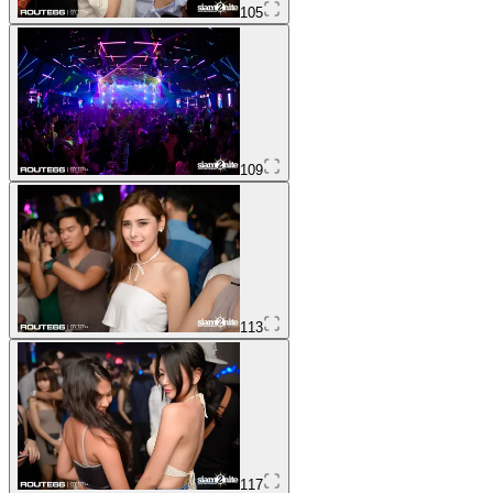
105
109
113
117