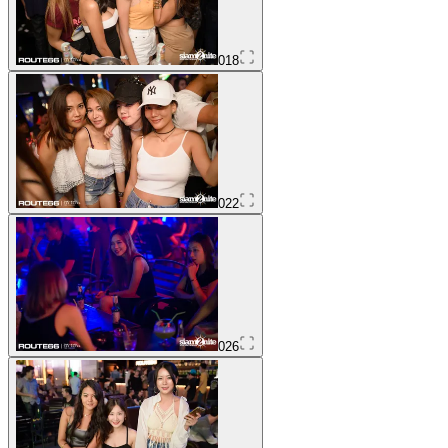
018
022
026