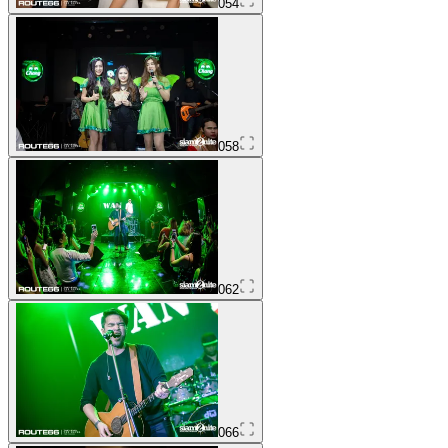
054
058
062
066