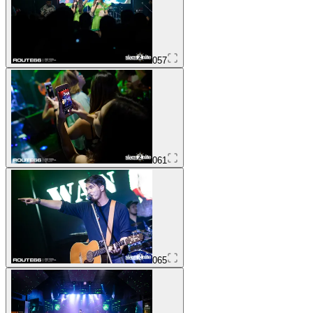
057
061
065