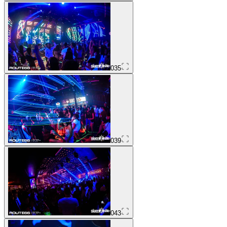
035
039
043