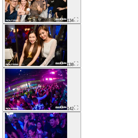
134
138
142