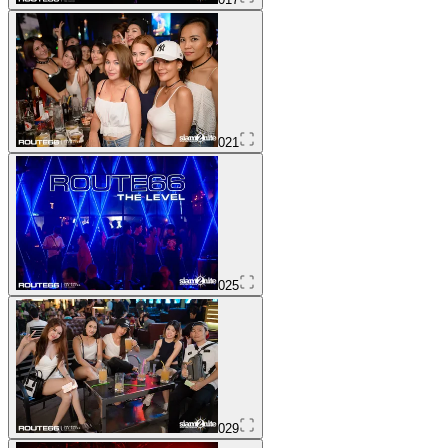
021
025
029