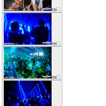
030
034
038