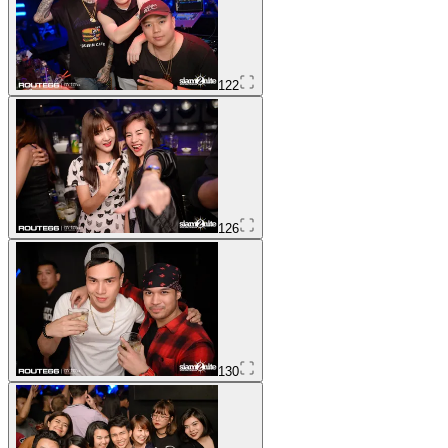
122
126
130