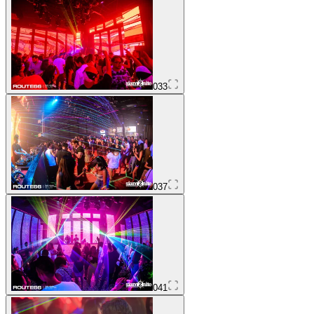
033
037
041