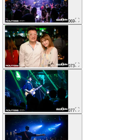
069
073
077