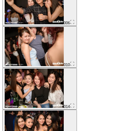
006
010
014