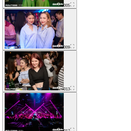
005
009
013
017