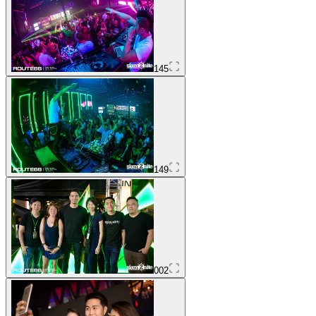
145
149
002