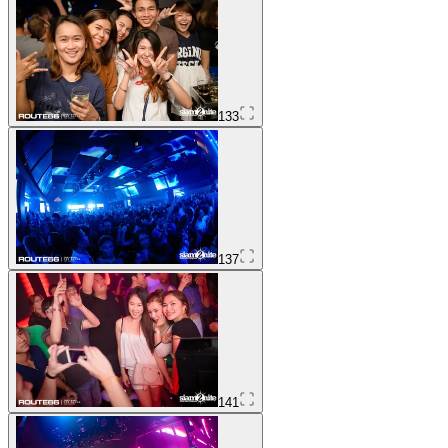
133
137
141