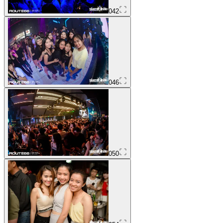
042
046
050