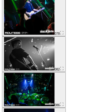
078
082
086