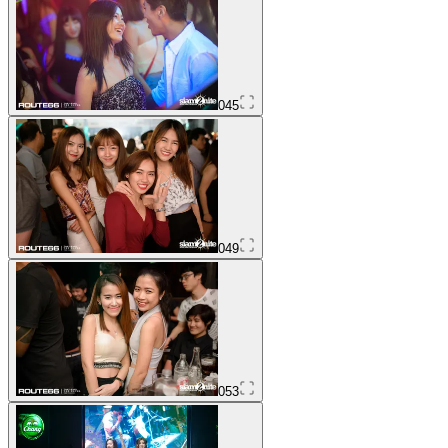
045
049
053