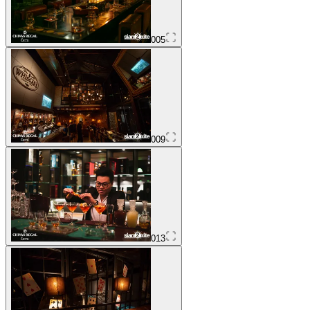
005
009
013