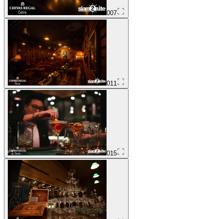
007
011
015