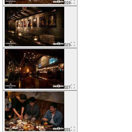
019
023
027
031