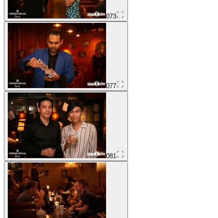
073
077
081