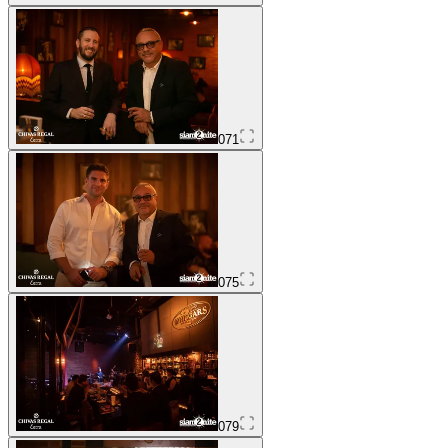
071
075
079