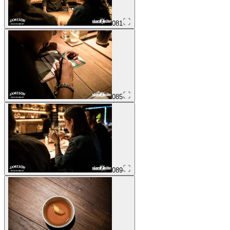
081
085
089