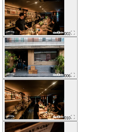
002
006
010