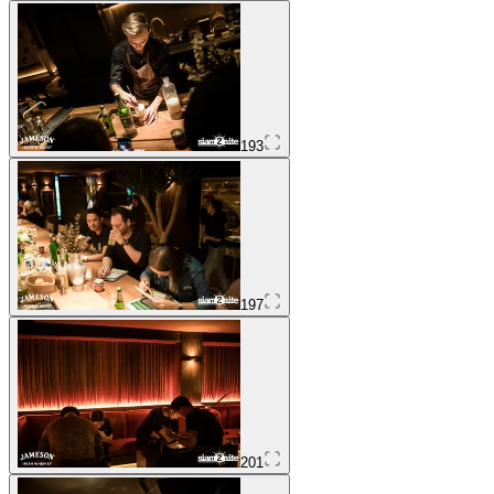
193
197
201