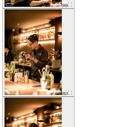
049
053