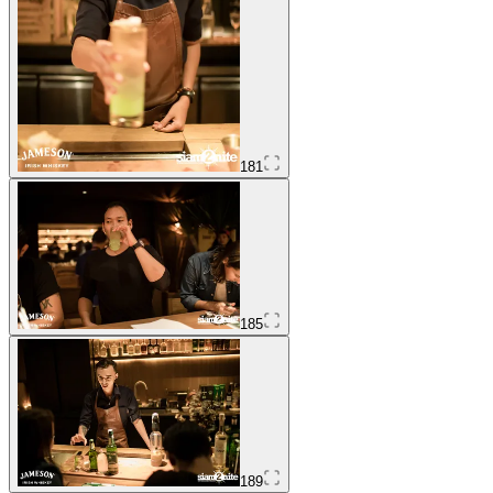
181
185
189