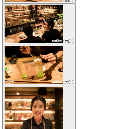
169
173
177