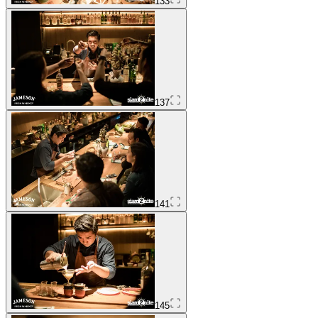
133
137
141
145