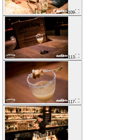
109
113
117