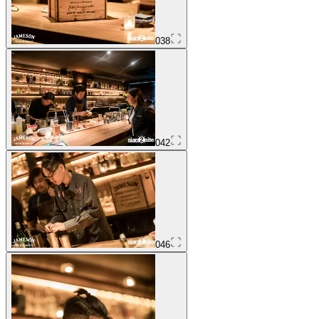
038
042
046