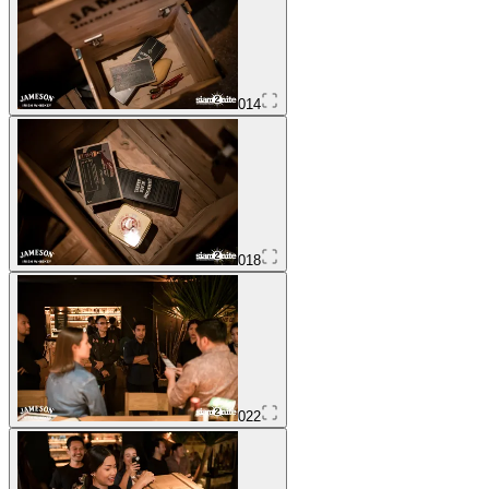
014
018
022