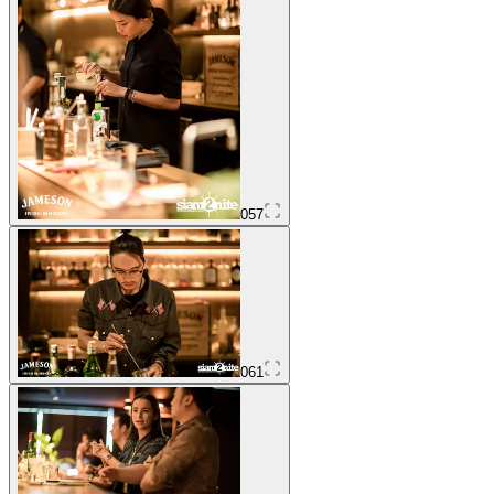
057
061