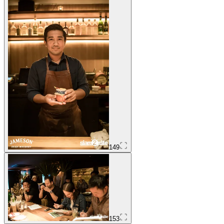
149
153