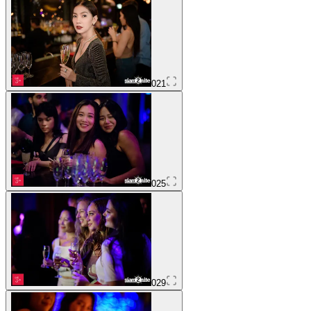
021
025
029