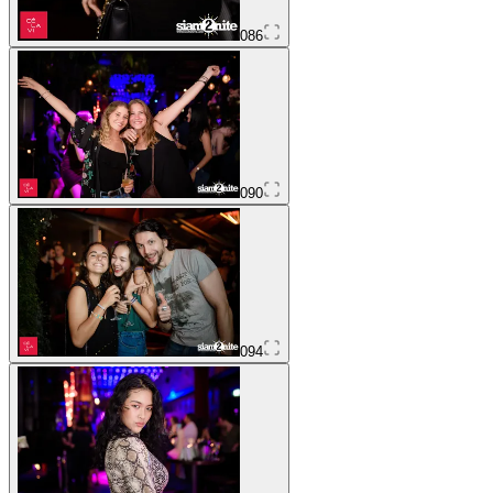
086
090
094