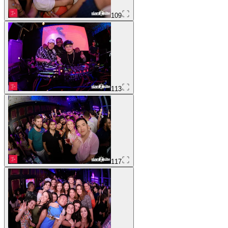
109
113
117