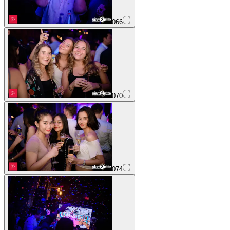
066
070
074