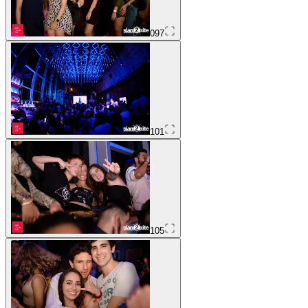
097
101
105