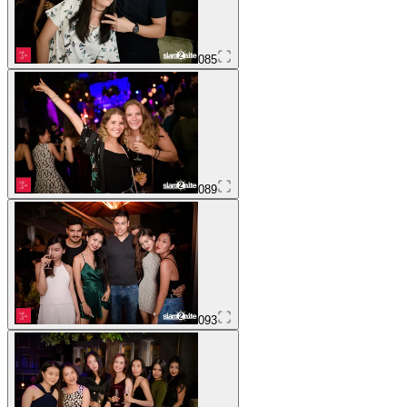
085
089
093