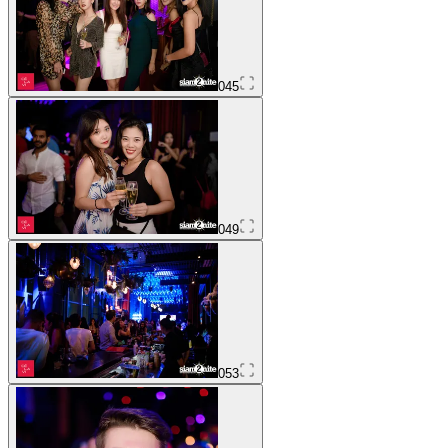
045
049
053