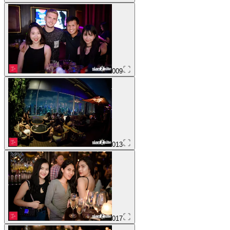
009
013
017