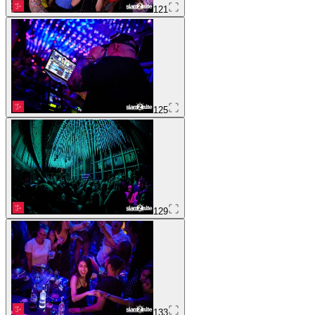
121
125
129
133