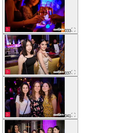
033
037
041