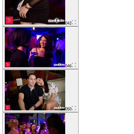
042
046
050