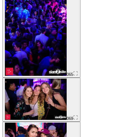
065
069