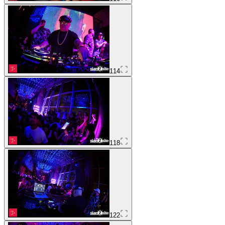
114
118
122