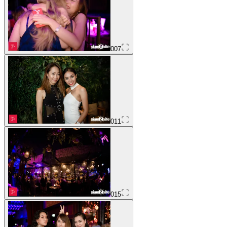
007
011
015