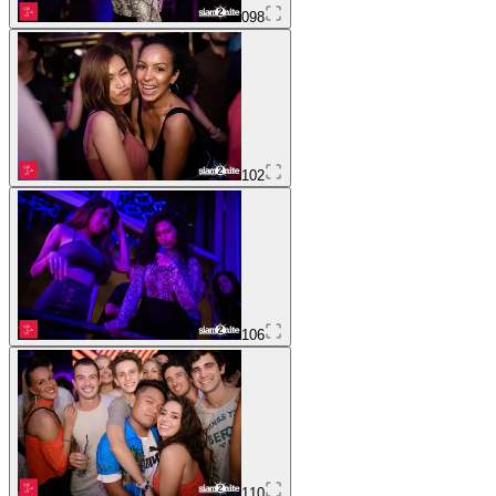
098
102
106
110