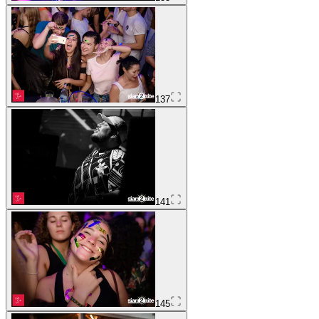
137
141
145