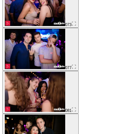
073
077
081