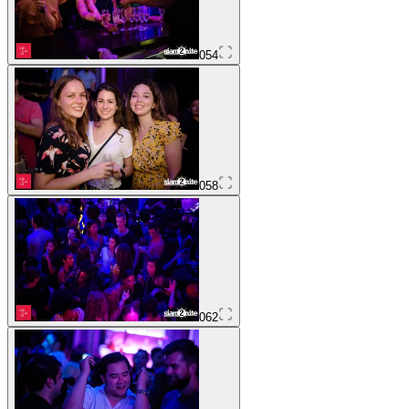
054
058
062