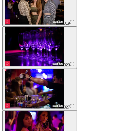
019
023
027