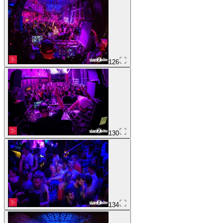
126
130
134