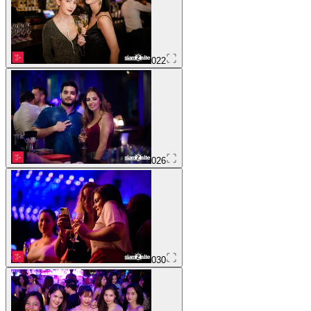
022
026
030