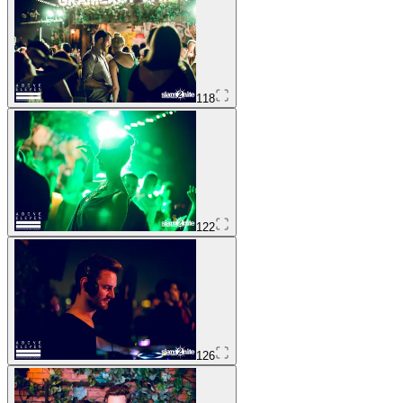
118
122
126