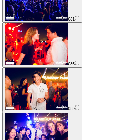
081
085
089