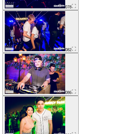
078
082
086