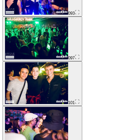
093
097
101