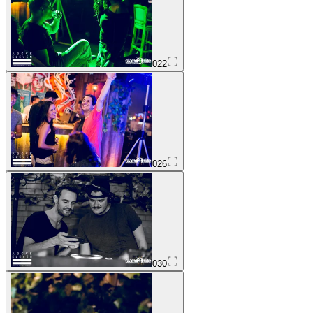
022
026
030