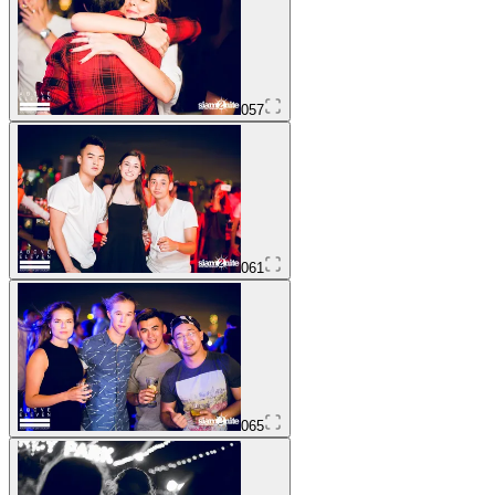
057
061
065