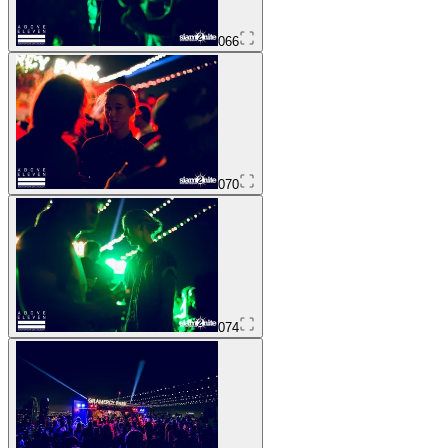
066
070
074