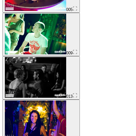
005
009
013