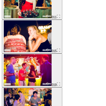
011
015
019