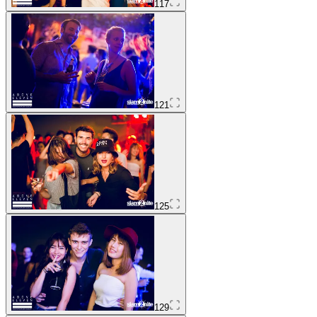
117
121
125
129