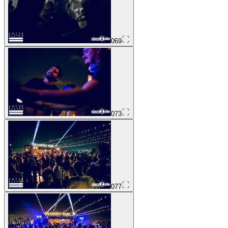
069
073
077