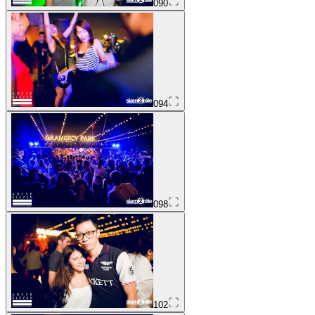
090
094
098
102