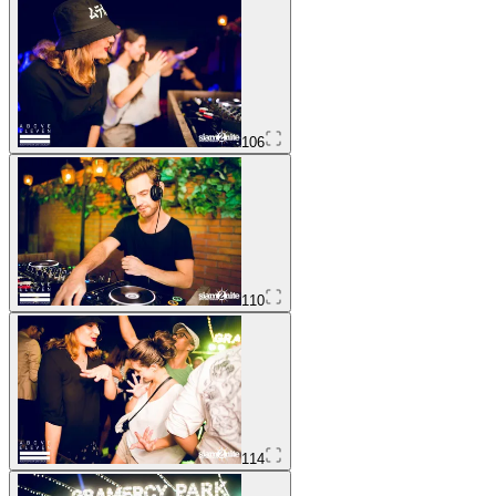
106
110
114