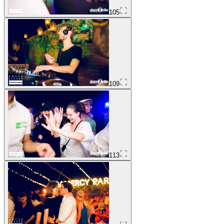
105
109
113