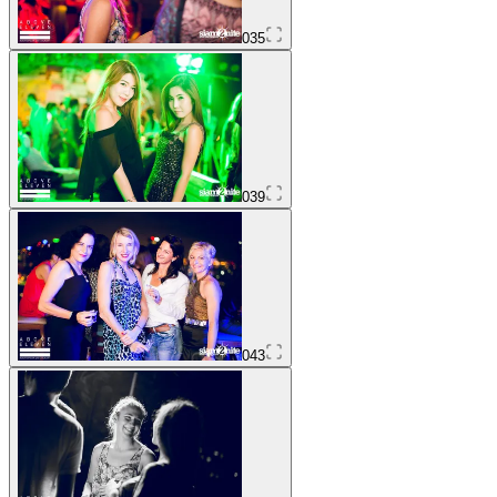
035
039
043