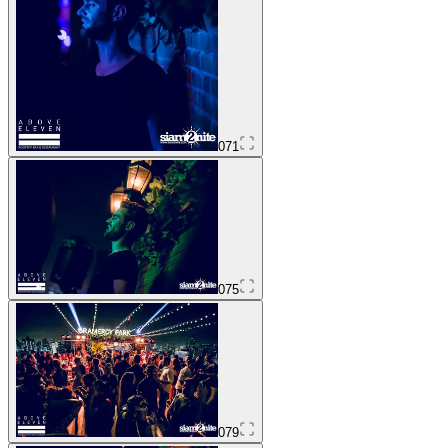
071
075
079