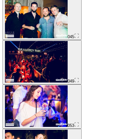
045
049
053