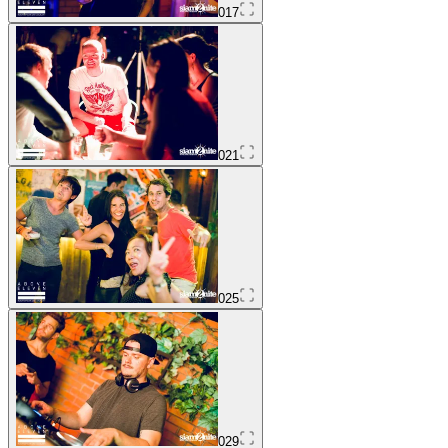
017
021
025
029