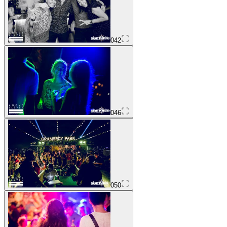
042
046
050