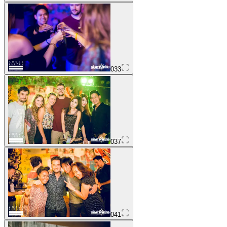
033
037
041