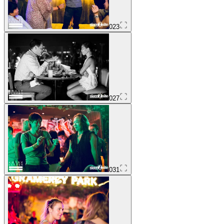
023
027
031