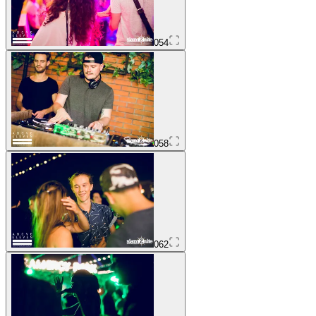
054
058
062