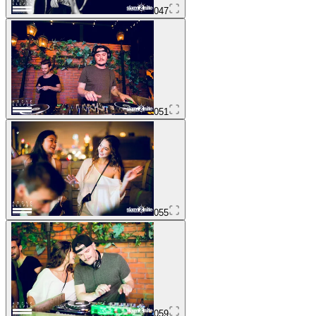
047
051
055
059