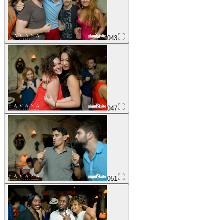
043
047
051