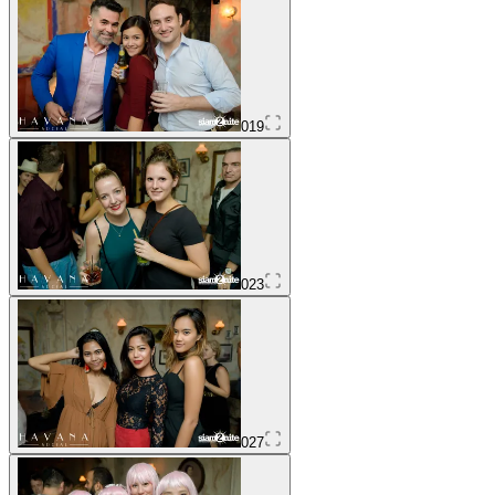
019
023
027