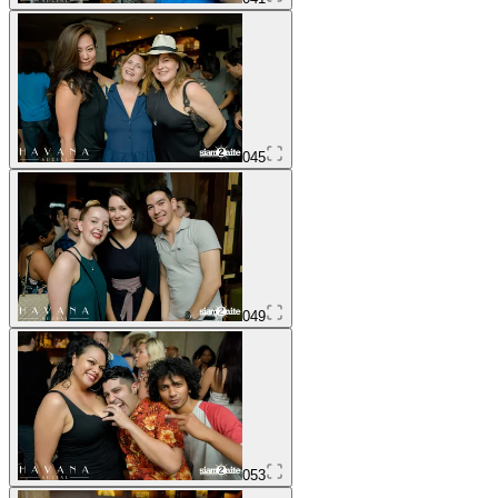
045
049
053