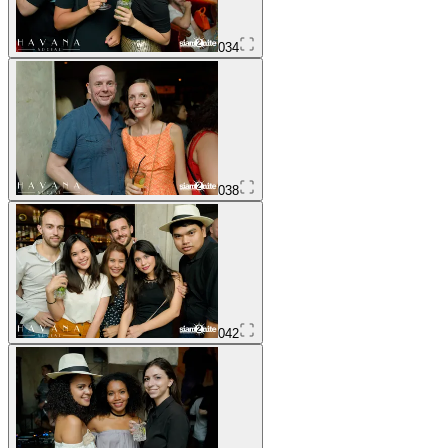
034
038
042