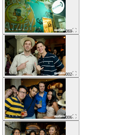
069
002
006