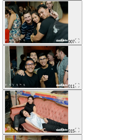
007
011
015