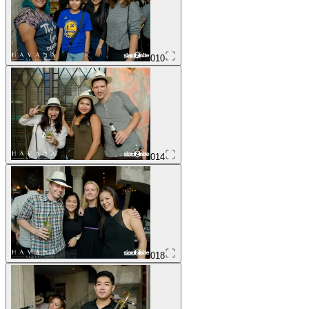
010
014
018