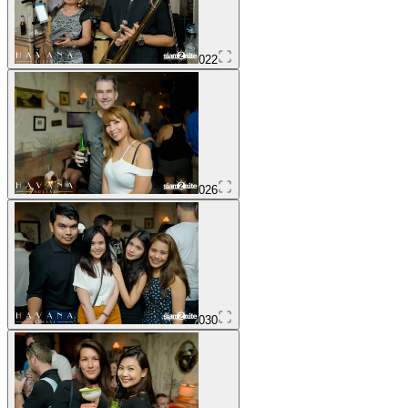
022
026
030