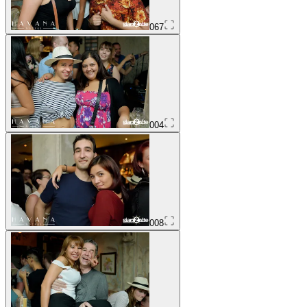
067
004
008