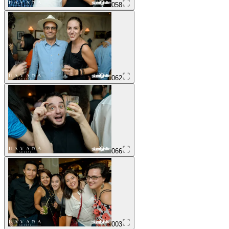
058
062
066
003