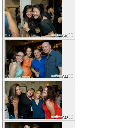
040
044
048