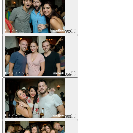
052
056
060