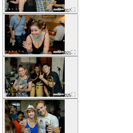
017
021
025