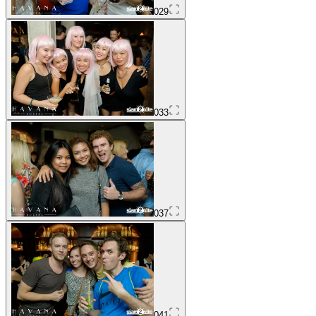
029
033
037
041