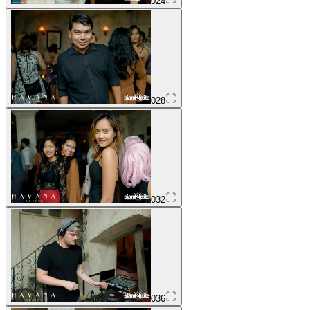
024
028
032
036