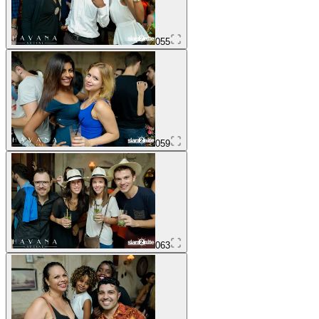
055
059
063