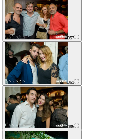
057
061
065