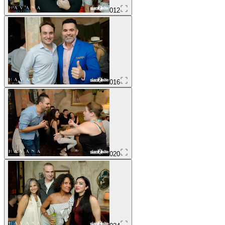
012
016
020