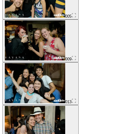
005
009
013