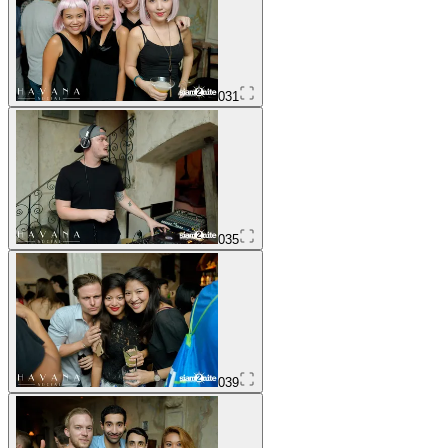
031
035
039