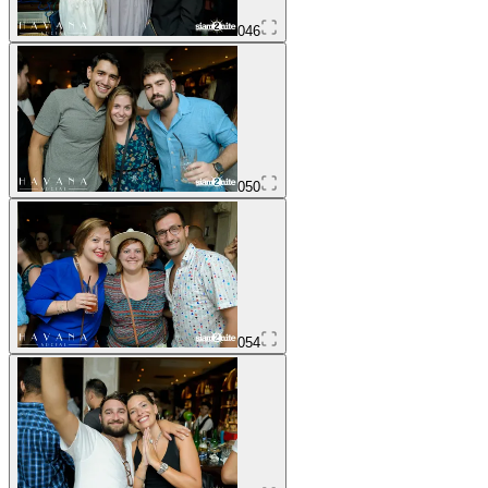
046
050
054