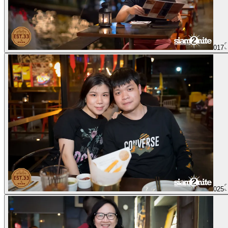
017
025