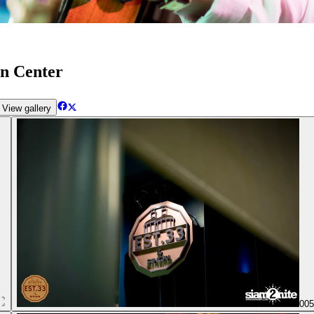
gn Center
View gallery
00