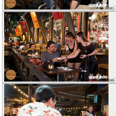
041
049