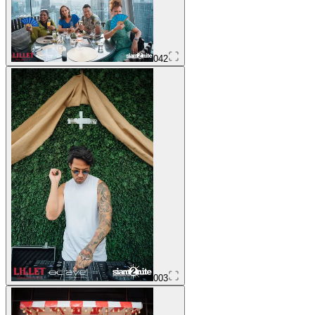
042
003