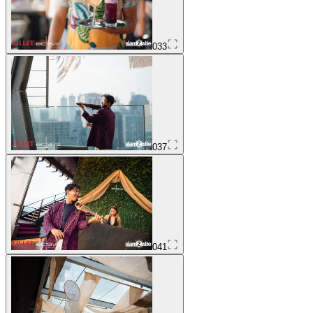
033
037
041