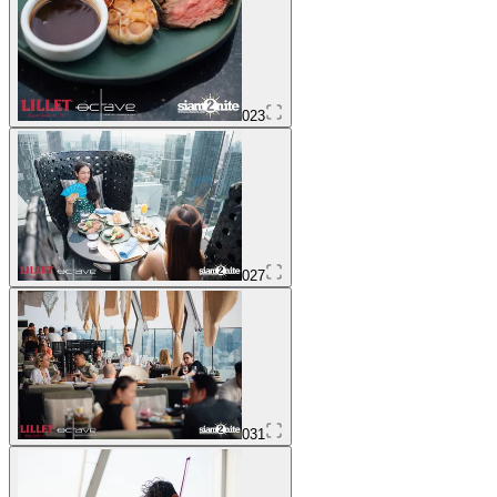
023
027
031