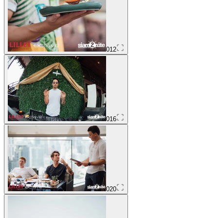
012
016
020