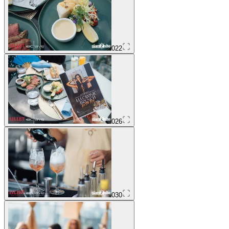
022
026
030