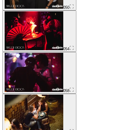
050
054
058