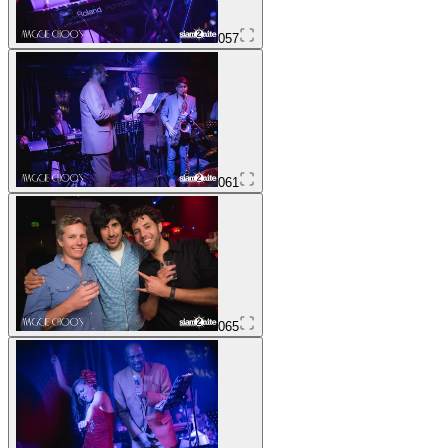
057
061
065