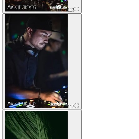
113
117