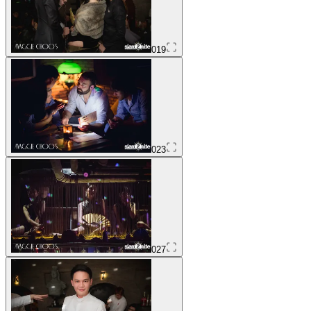
019
023
027