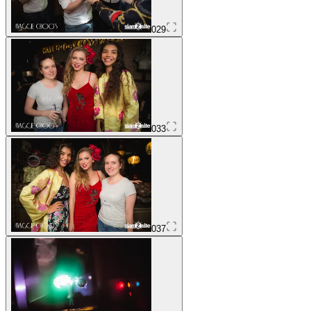
029
033
037