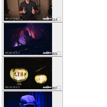
114
003
007