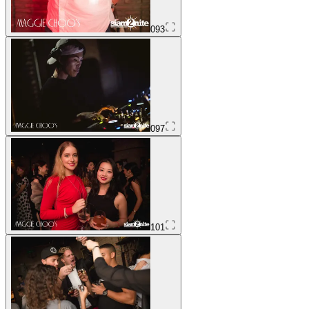
093
097
101