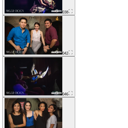
038
042
046