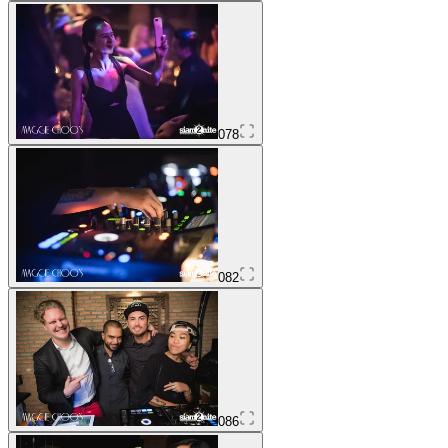
078
082
086