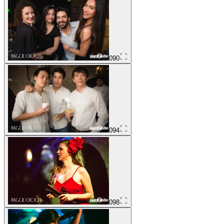
090
094
098