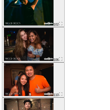
102
106
110