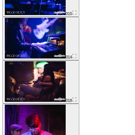
010
014
018