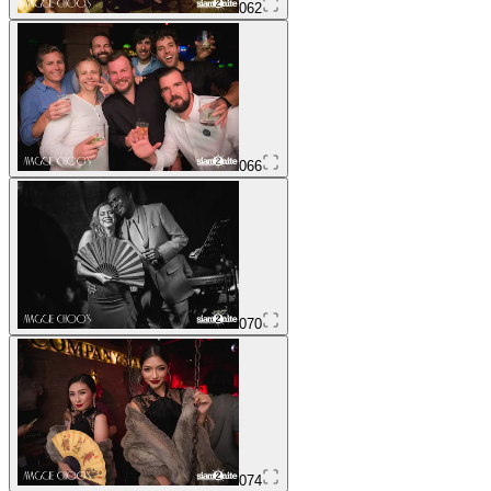
062
066
070
074