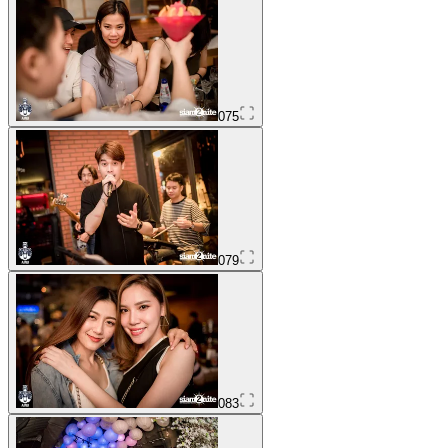
075
079
083