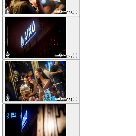
023
027
031