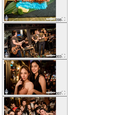
098
003
007