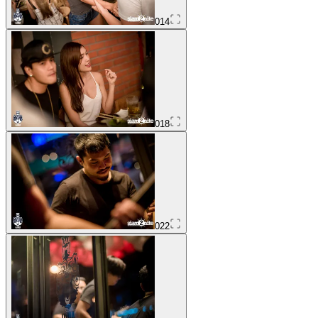
014
018
022