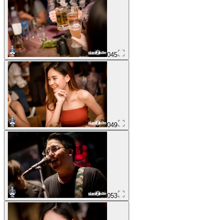
045
049
053