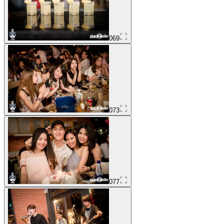
069
073
077