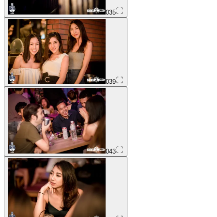
035
039
043