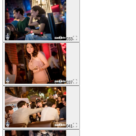
033
037
041