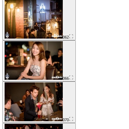
062
066
070