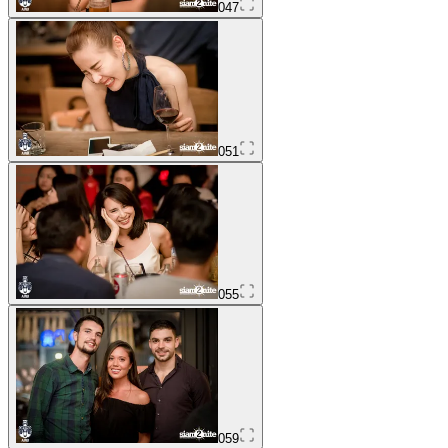
047
051
055
059