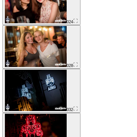
024
028
032