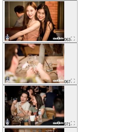
063
067
071