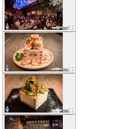
087
091
095