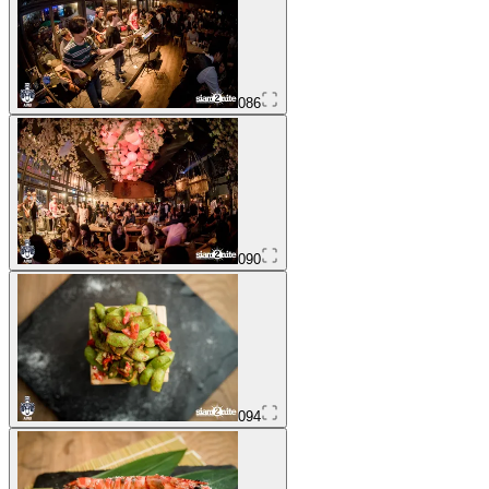
086
090
094