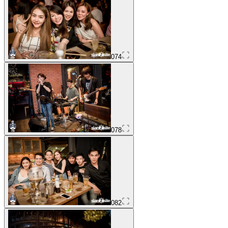
074
078
082