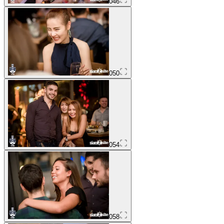
046
050
054
058