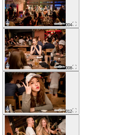
004
008
012