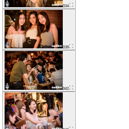
034
038
042