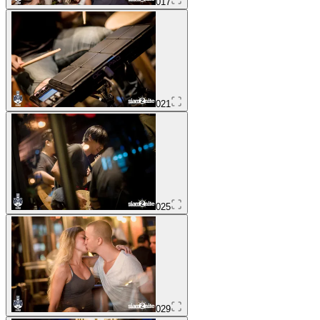
017
021
025
029