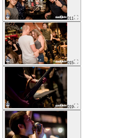
011
015
019