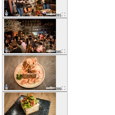
081
085
089