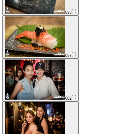
093
097
002