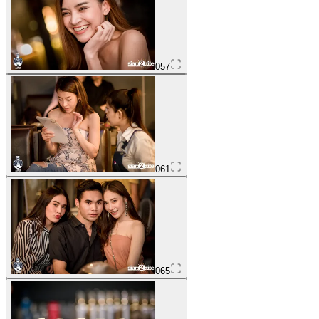
057
061
065