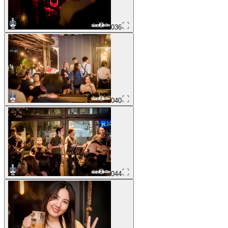
036
040
044