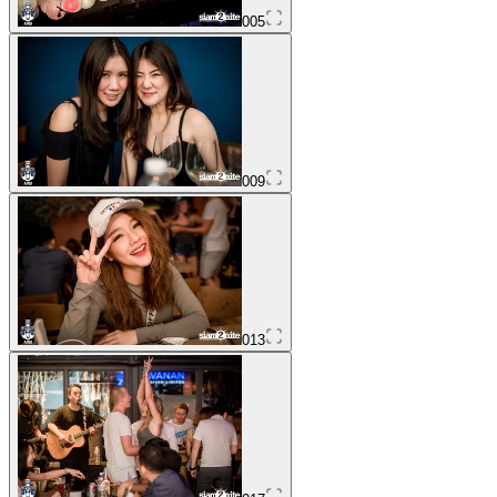
005
009
013