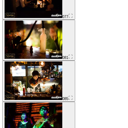
077
081
085