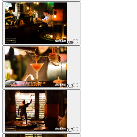
009
013
017