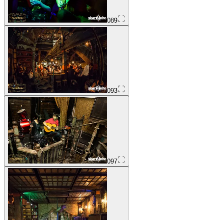
089
093
097