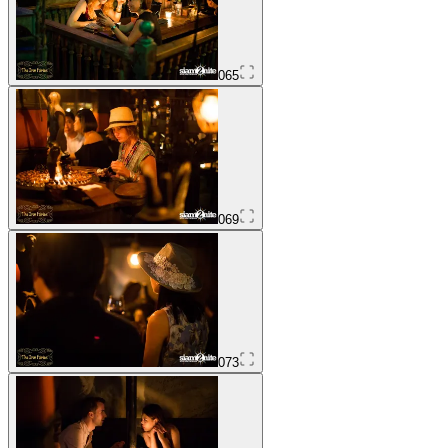
065
069
073