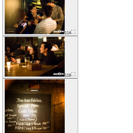
114
118