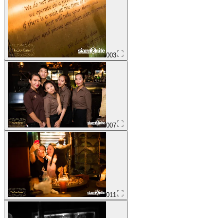
003
007
011