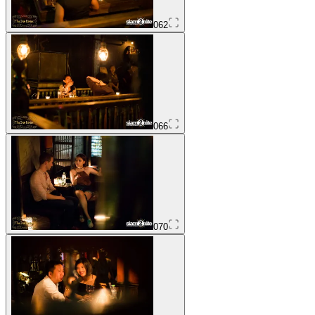
062
066
070