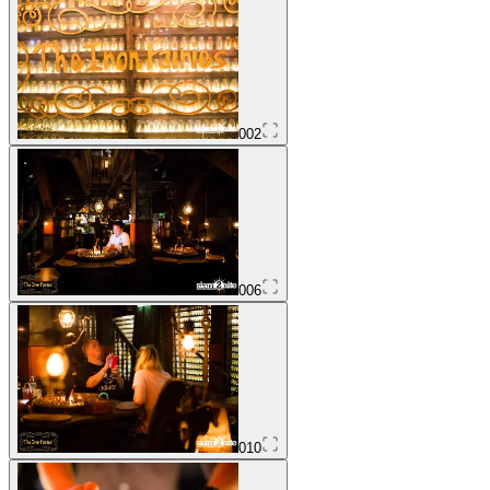
002
006
010