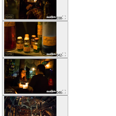
038
042
046