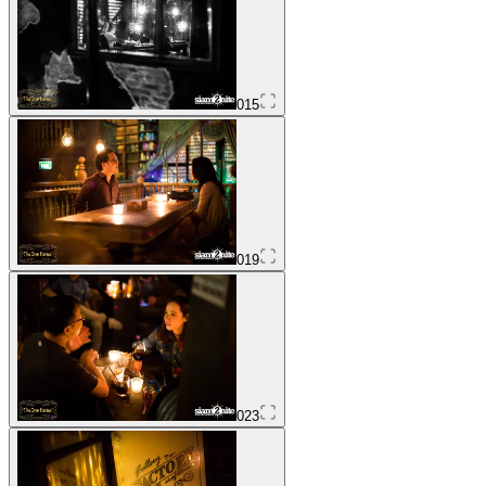
015
019
023