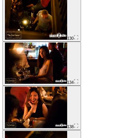
130
134
138