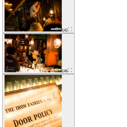
142
146