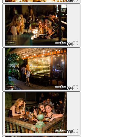
086
090
094
098