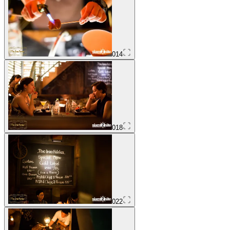
014
018
022