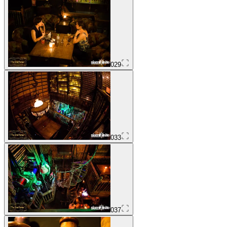
029
033
037