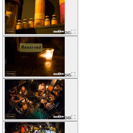
041
045
049