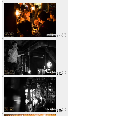
137
141
145