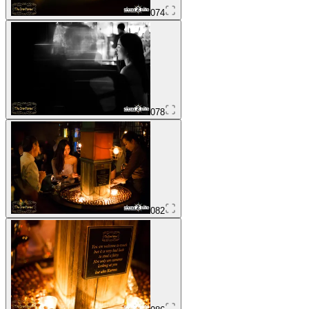
074
078
082