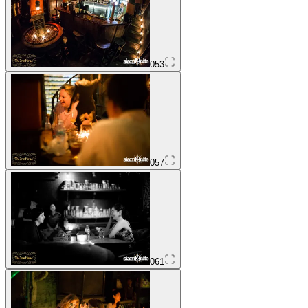
053
057
061