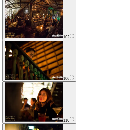
102
106
110