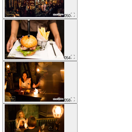
050
054
058