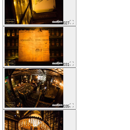
027
031
035