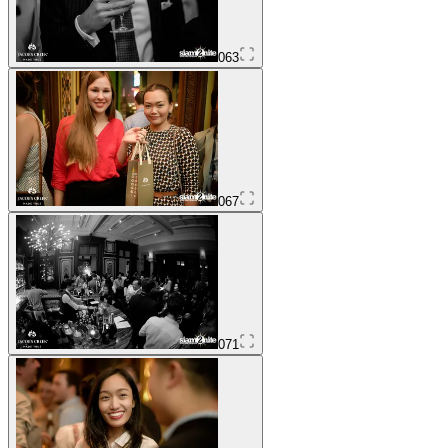
063
067
071