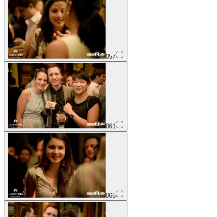
057
061
065