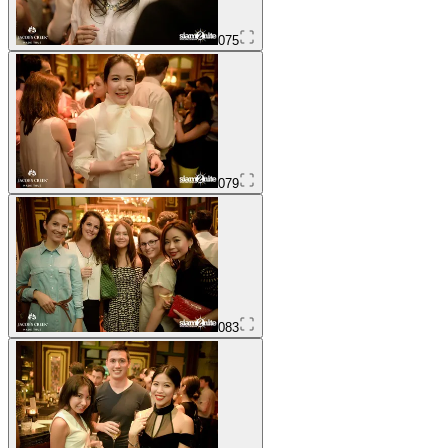
075
079
083