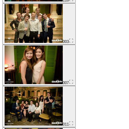
118
003
007
011