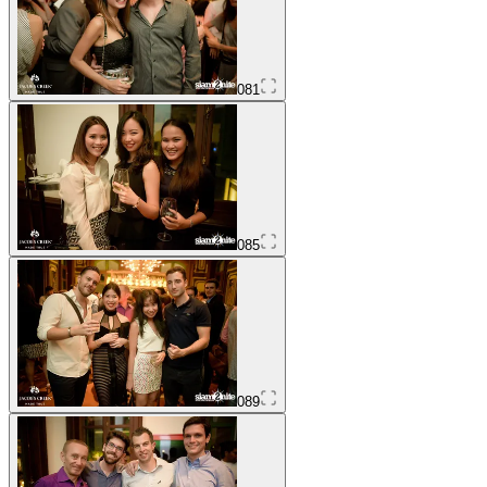
081
085
089