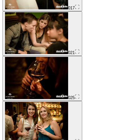
017
021
025