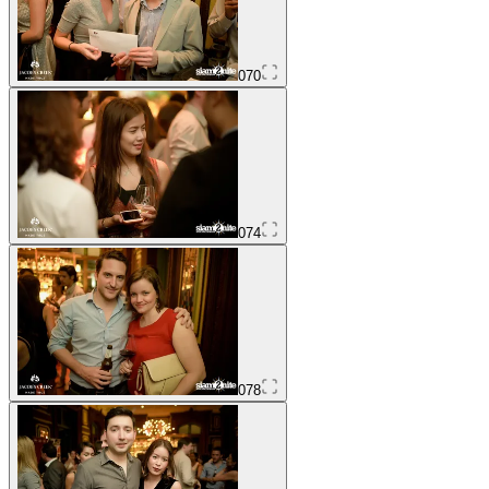
070
074
078