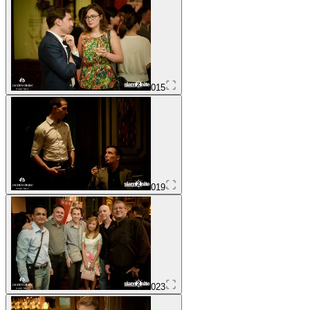
015
019
023