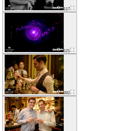
117
121
002