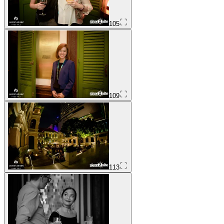
105
109
113