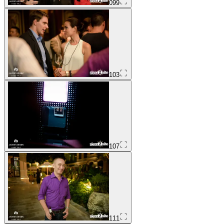
099
103
107
111