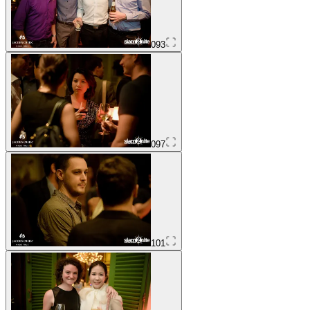
093
097
101