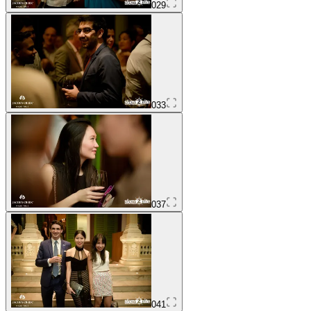
029
033
037
041