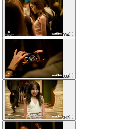
034
038
042