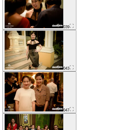
039
043
047