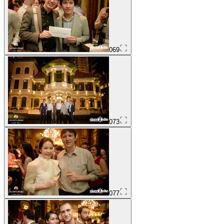
069
073
077