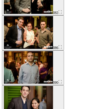
082
086
090