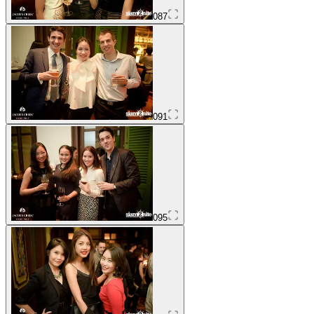
087
091
095