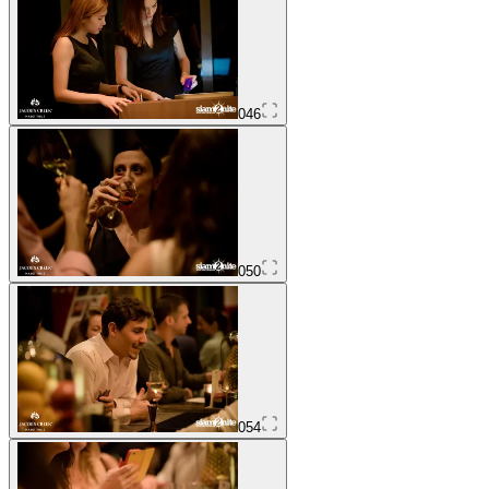
046
050
054