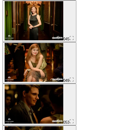
045
049
053