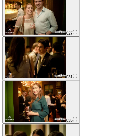
027
031
035