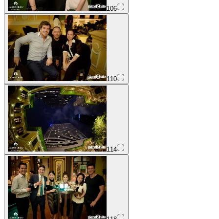
106
110
114