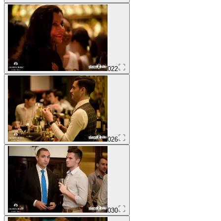
022
026
030