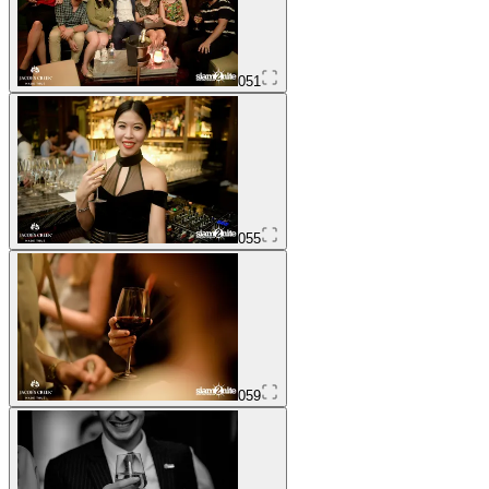
051
055
059