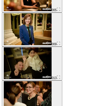
005
009
013