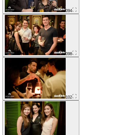
094
098
102