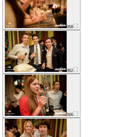
058
062
066