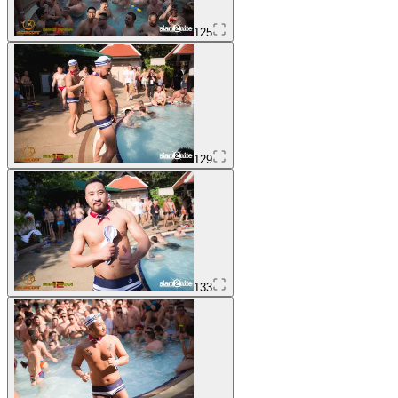
125
129
133