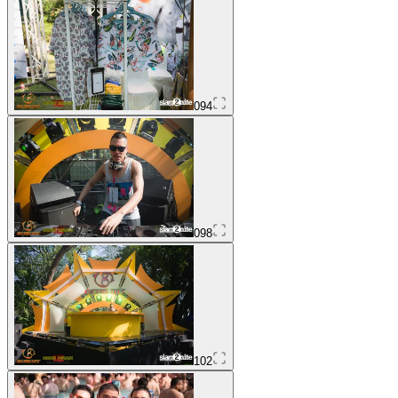
094
098
102