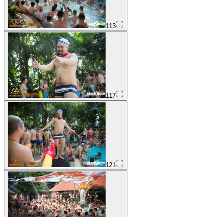
113
117
121