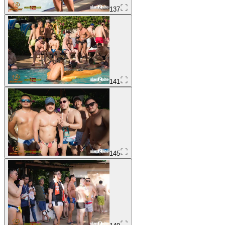
137
141
145