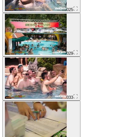
025
029
033