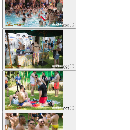
089
093
097