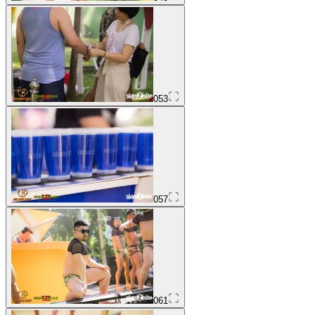
053
057
061