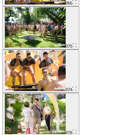
066
070
074
078