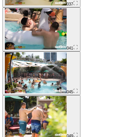
037
041
045
049