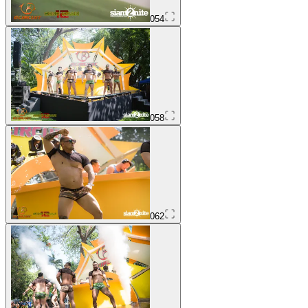
054
058
062