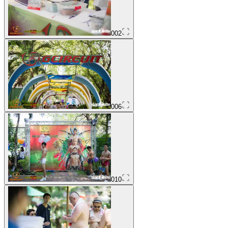
002
006
010