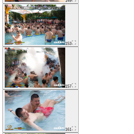
149
153
157
161