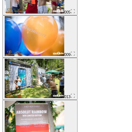
005
009
013