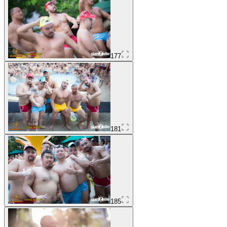
177
181
185