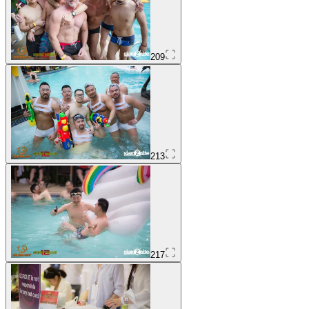
209
213
217