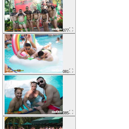
077
081
085