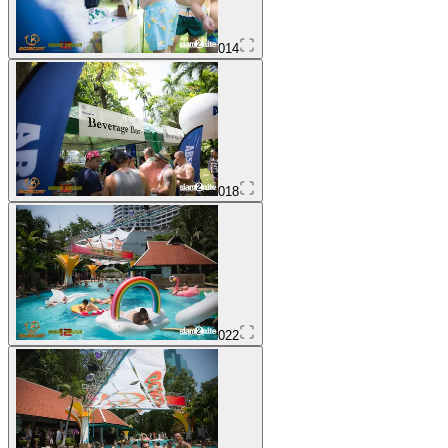
014
018
022