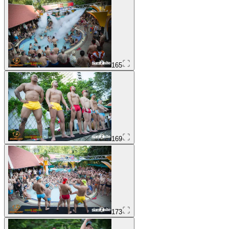
165
169
173