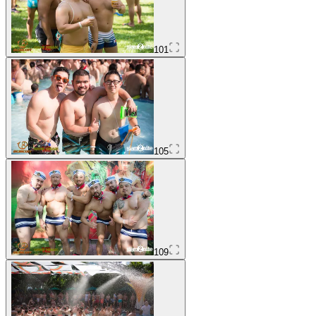
101
105
109