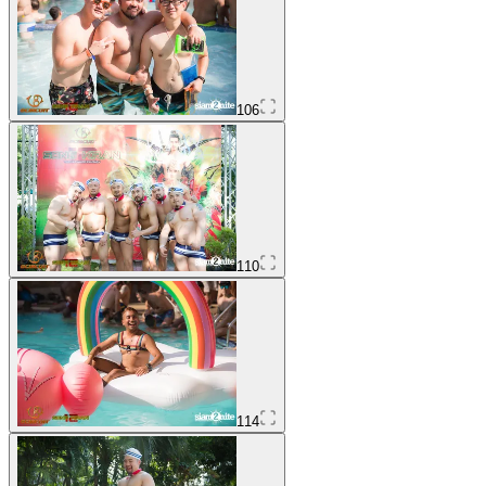
106
110
114