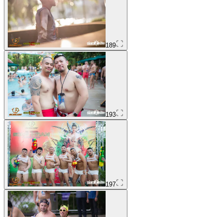
189
193
197