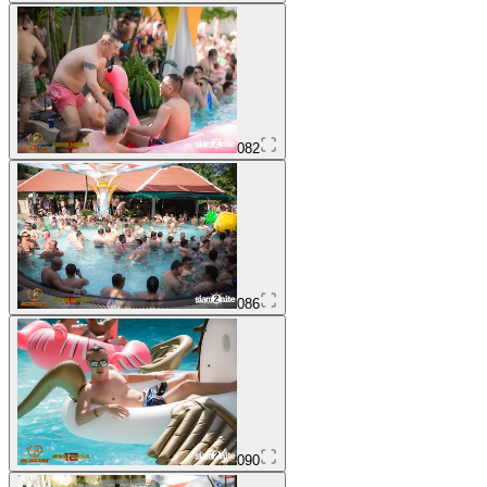
082
086
090