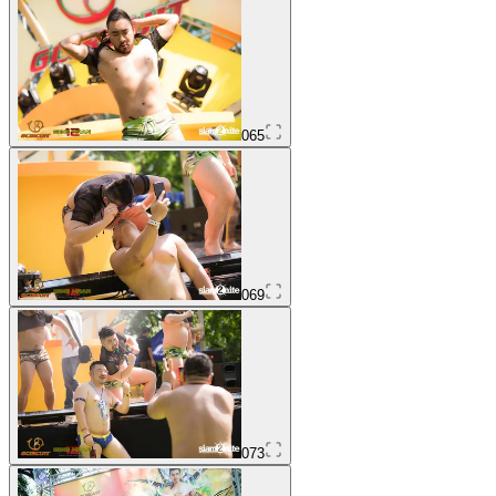
065
069
073