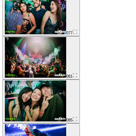
077
081
085