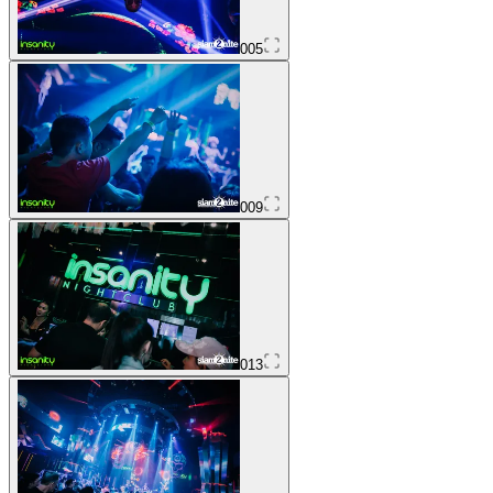
005
009
013