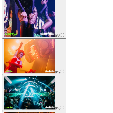
038
042
046