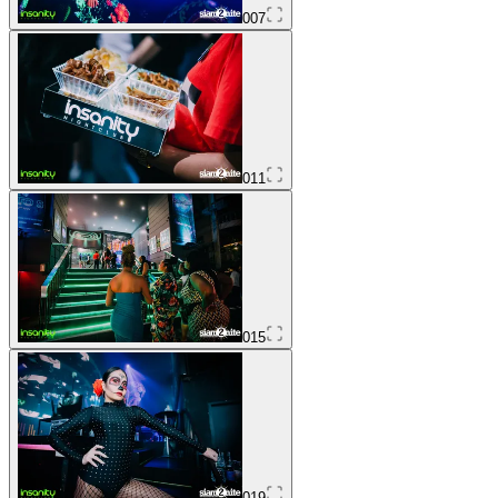
007
011
015
019