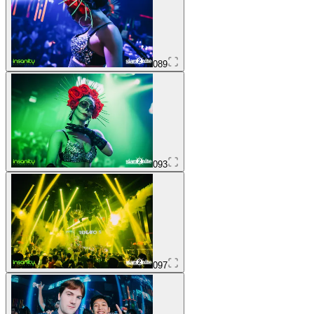
089
093
097