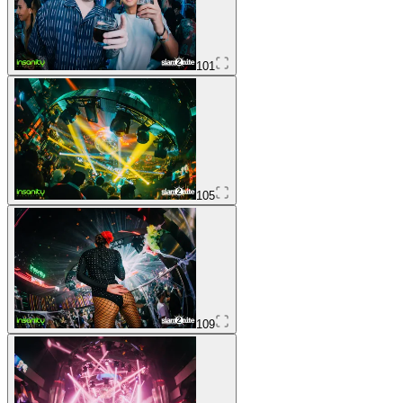
101
105
109