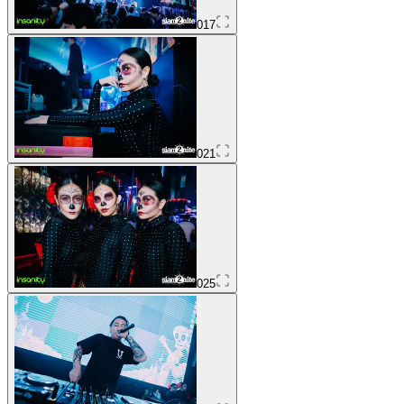
017
021
025