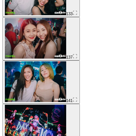
133
137
141