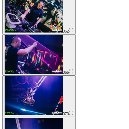
062
066
070