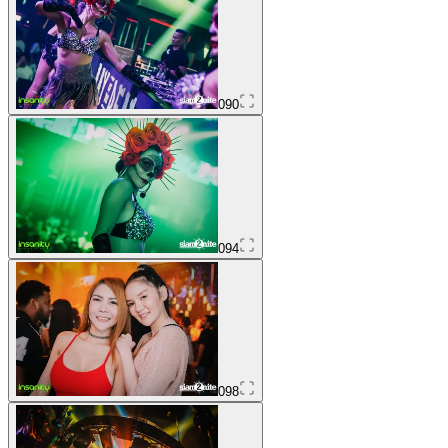
090
094
098