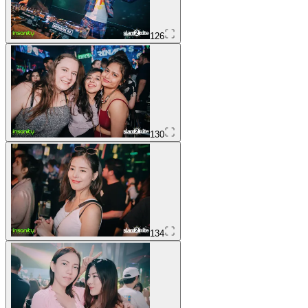
126
130
134