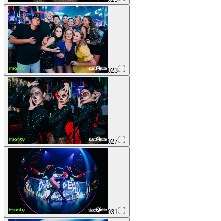
023
027
031