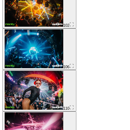
102
106
110