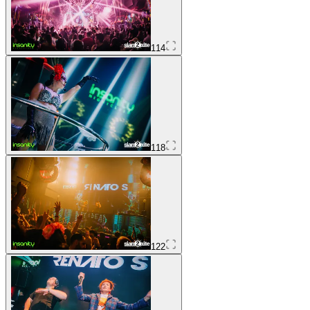
114
118
122