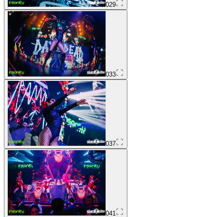
029
033
037
041