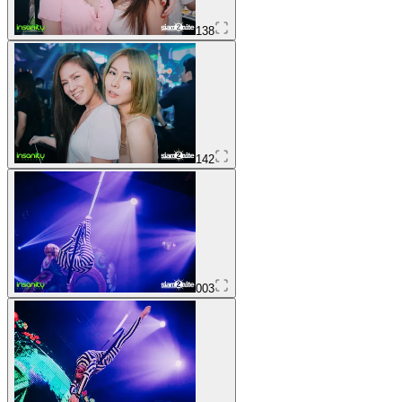
138
142
003