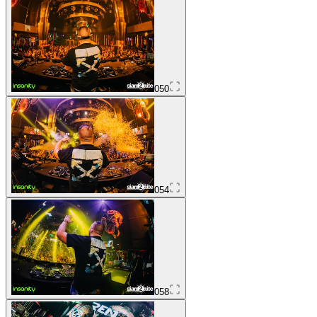
050
054
058