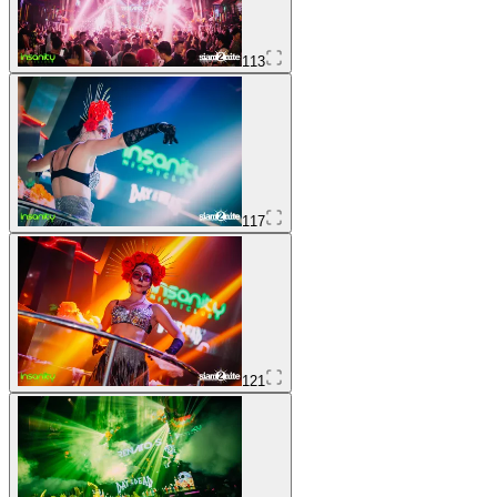
113
117
121