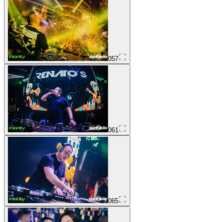
057
061
065