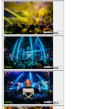
045
049
053