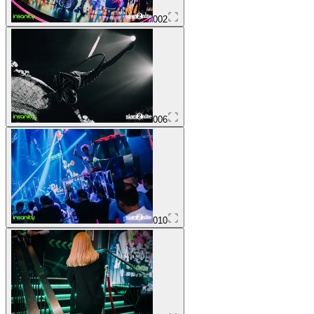
002
006
010