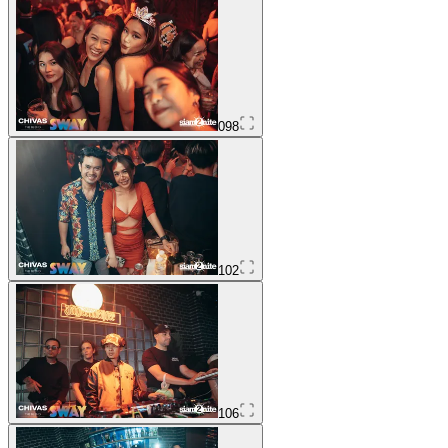
098
102
106