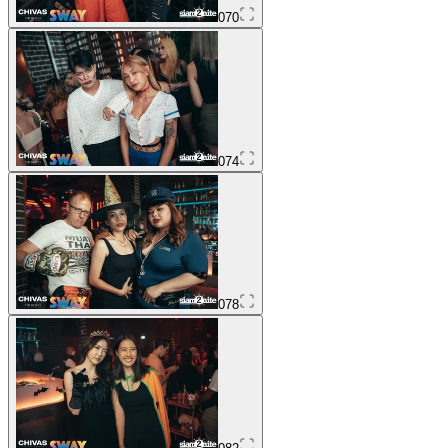
070
074
078