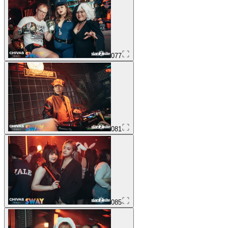
077
081
085