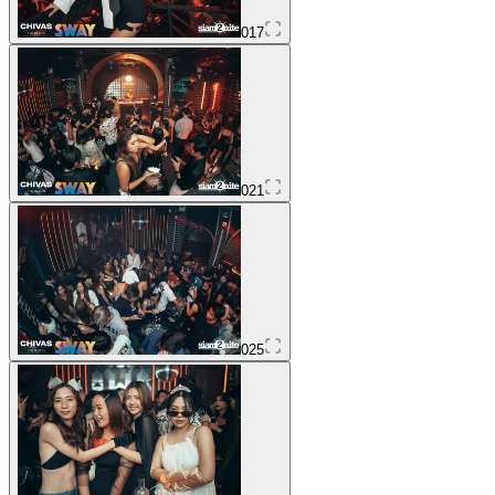
017
021
025