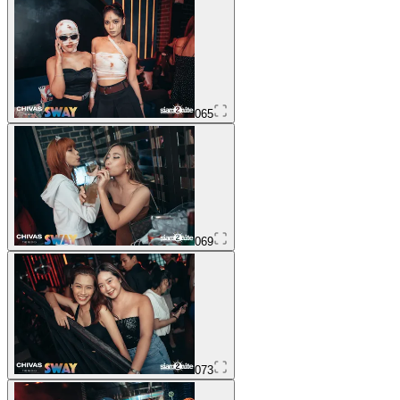
065
069
073