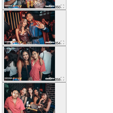
050
054
058