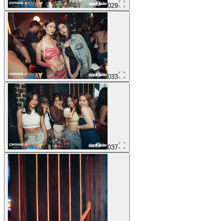
029
033
037