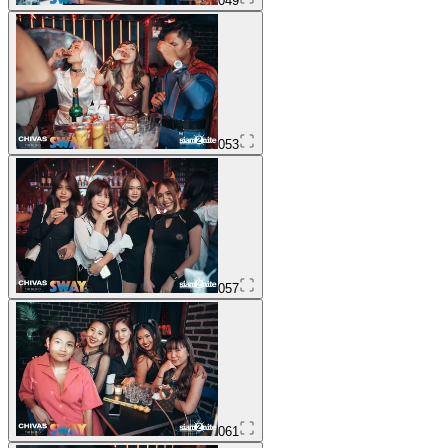
049
053
057
061