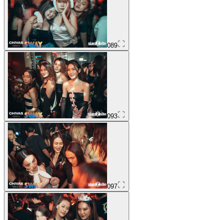
089
093
097