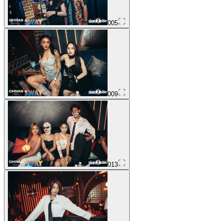
005
009
013