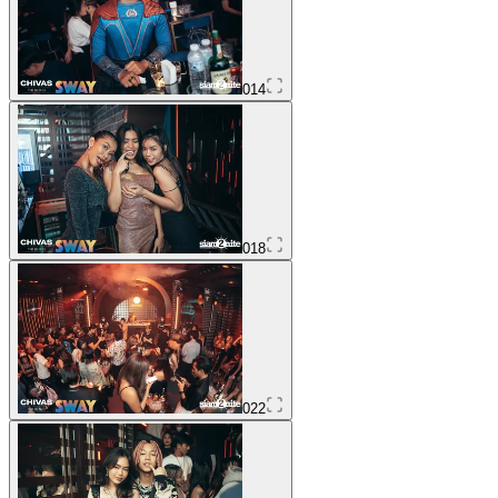
014
018
022