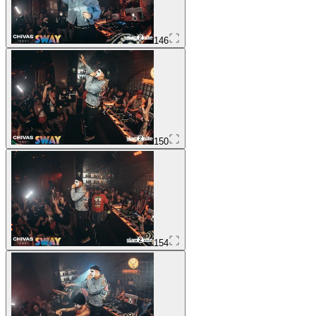
146
150
154