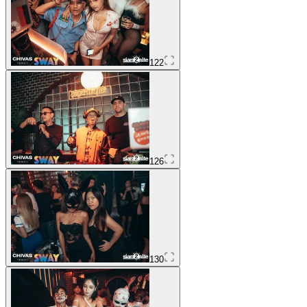
122
126
130