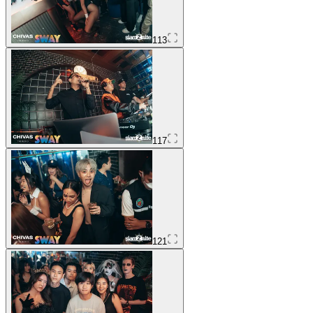
113
117
121