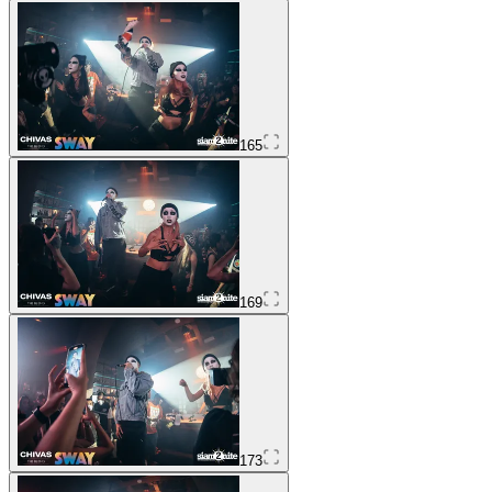
165
169
173