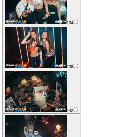
134
138
142