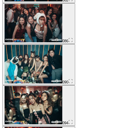
082
086
090
094