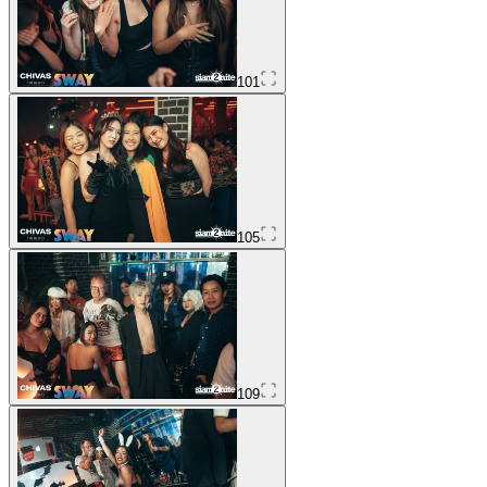
101
105
109