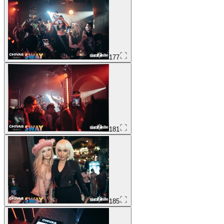
177
181
185