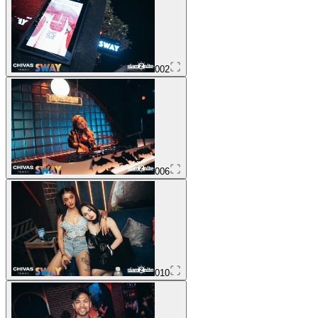
002
006
010