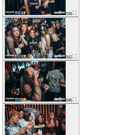
038
042
046