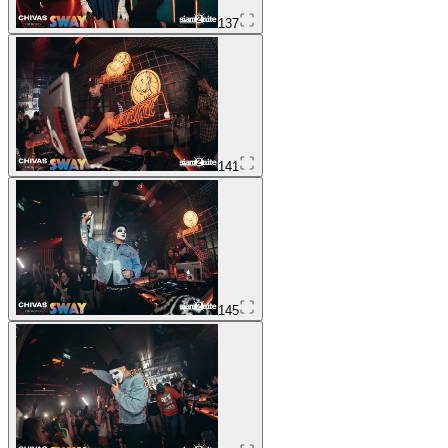
137
141
145