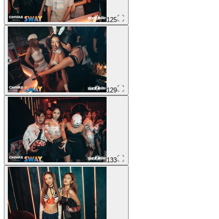
125
129
133