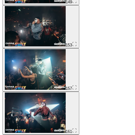
149
153
157
161