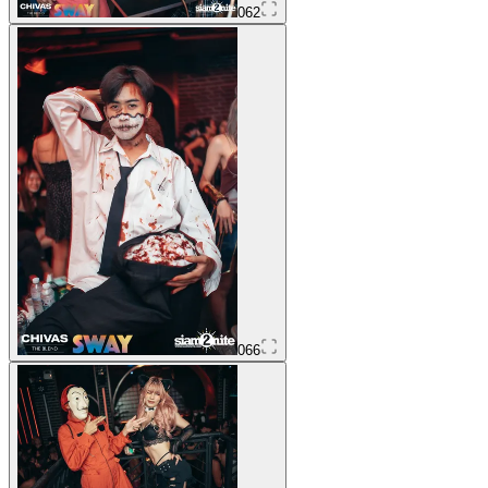
062
066