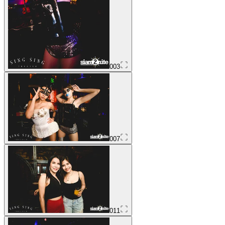
003
007
011