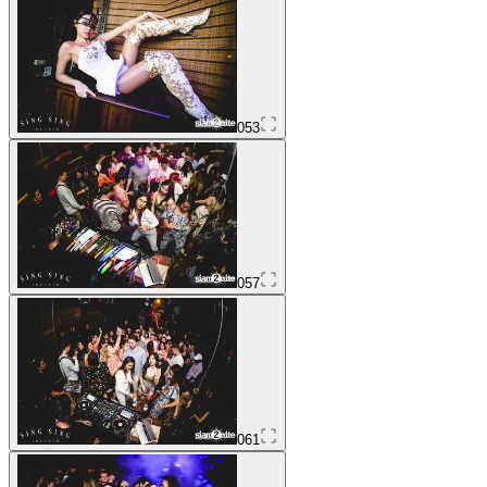
053
057
061