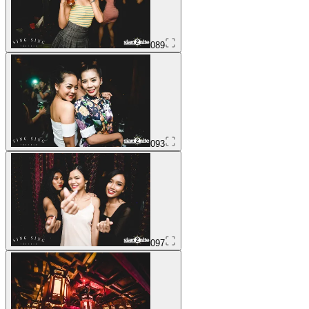
089
093
097