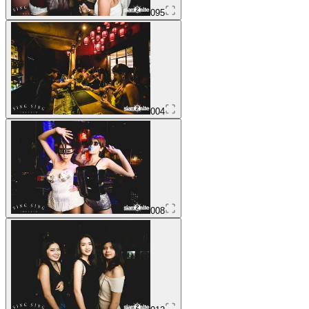
095
004
008