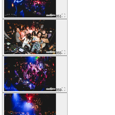
051
055
059