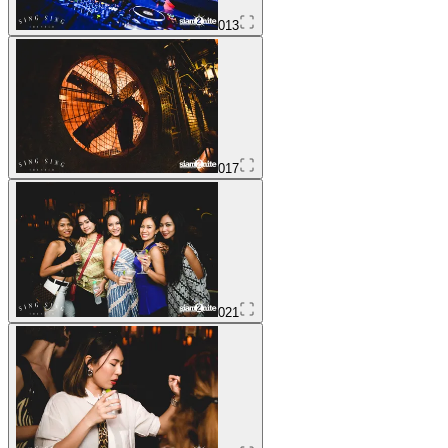
013
017
021