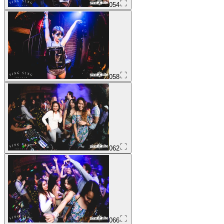
054
058
062
066