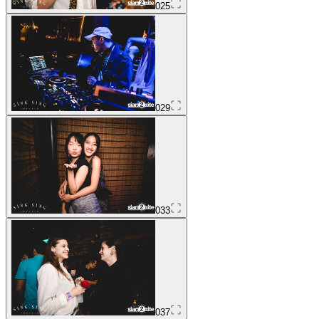
025
029
033
037