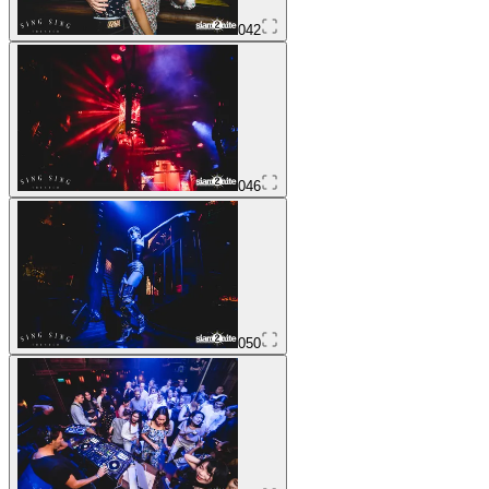
042
046
050