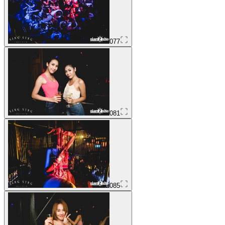
077
081
085