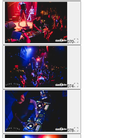
070
074
078