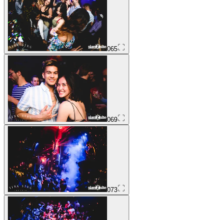
065
069
073