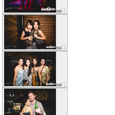
030
034
038