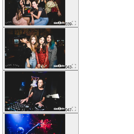
039
043
047