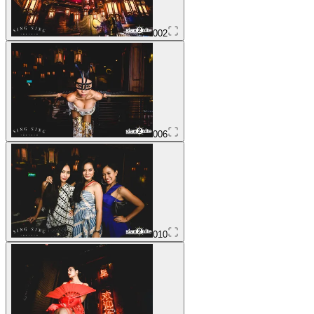
002
006
010