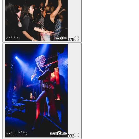
028
032