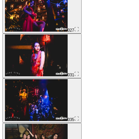
027
031
035