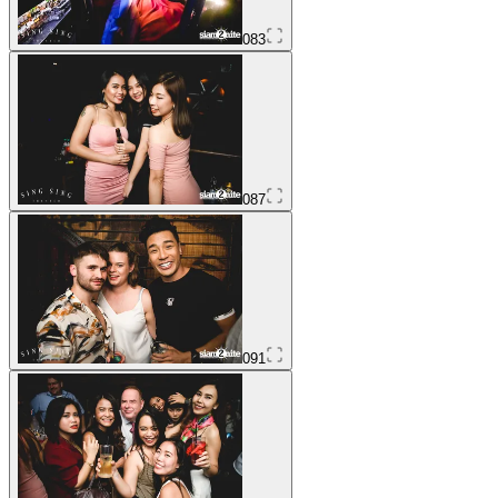
083
087
091