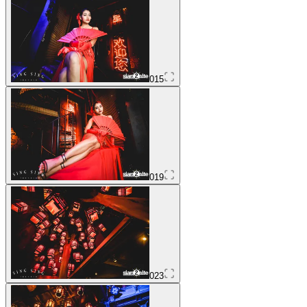
015
019
023