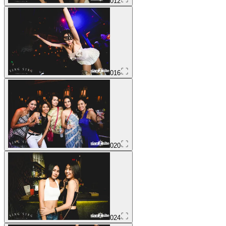
012
016
020
024