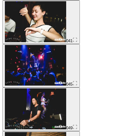
041
045
049