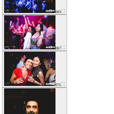
063
067
071