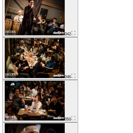
042
046
050