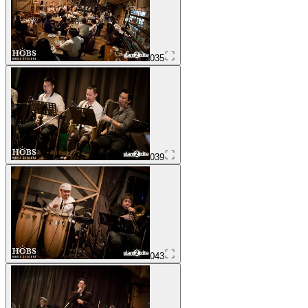
035
039
043