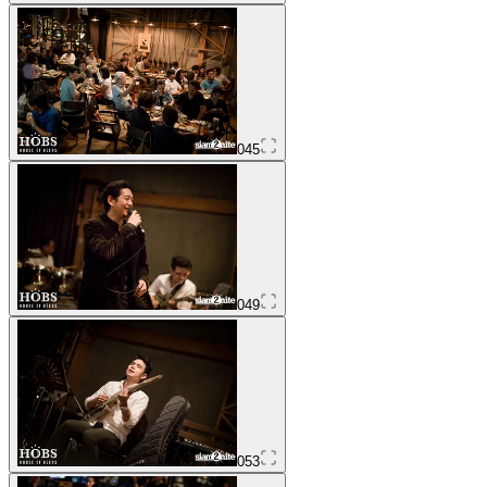
045
049
053