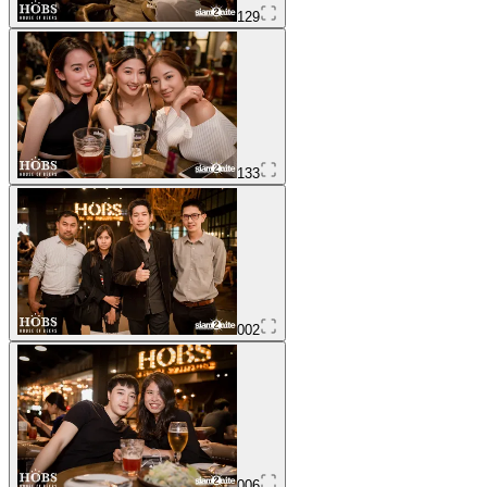
129
133
002
006