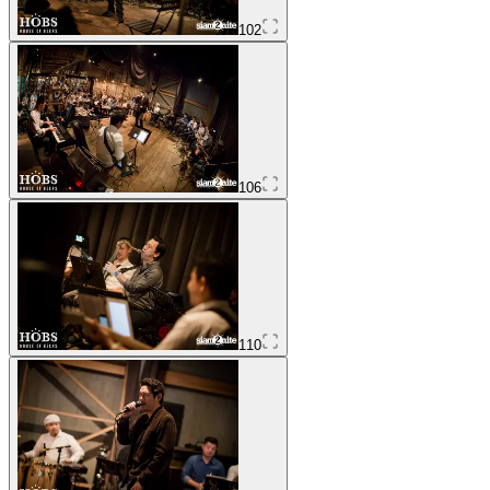
102
106
110