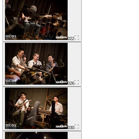
022
026
030