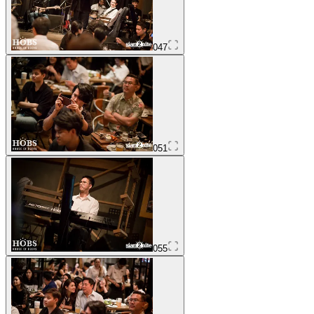
047
051
055