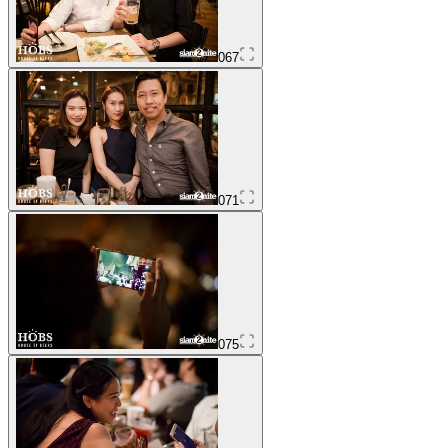
067
071
075