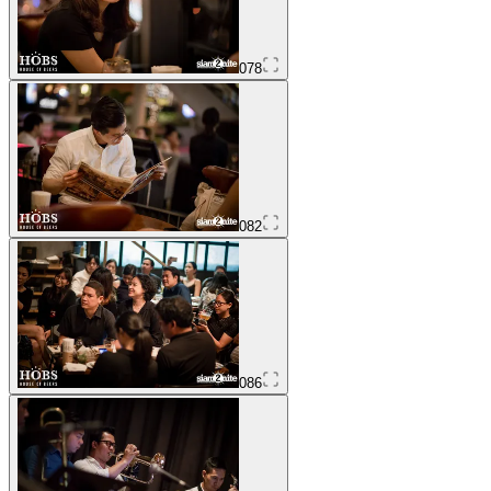
078
082
086