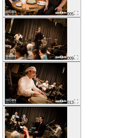
005
009
013