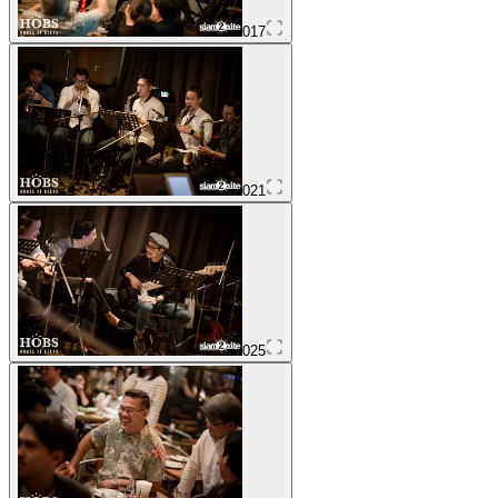
017
021
025