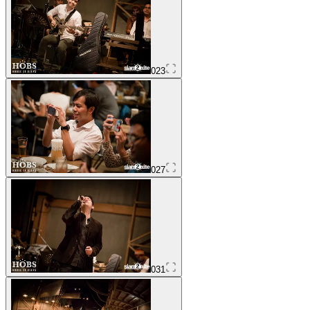
023
027
031