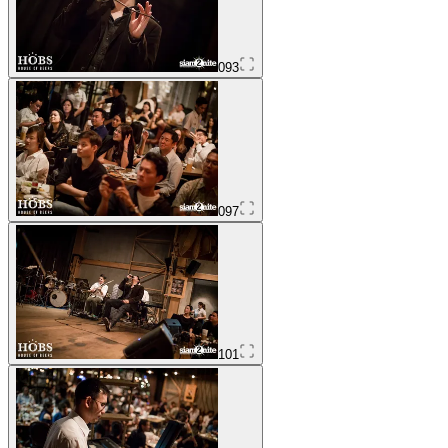
093
097
101