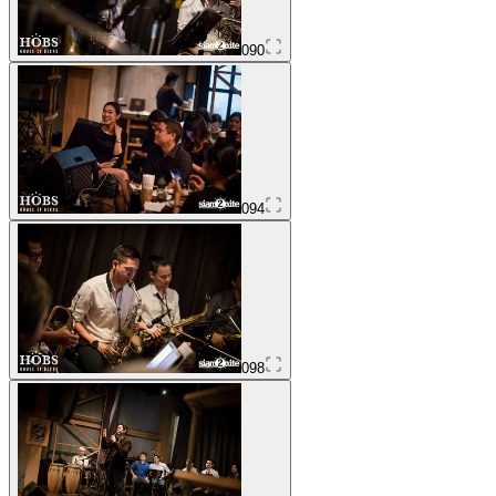
090
094
098