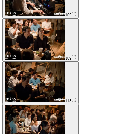
105
109
113