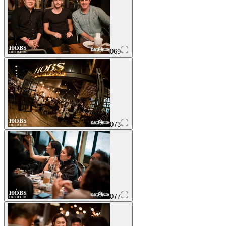
069
073
077