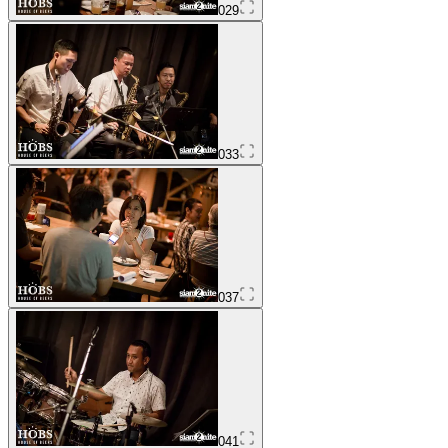
029
033
037
041