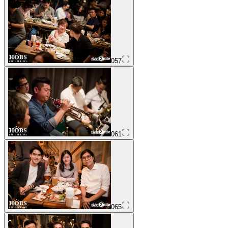
057
061
065