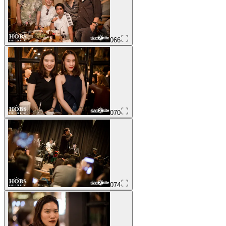
066
070
074