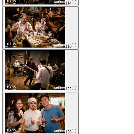
114
118
122
126