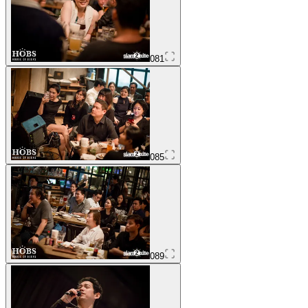
081
085
089