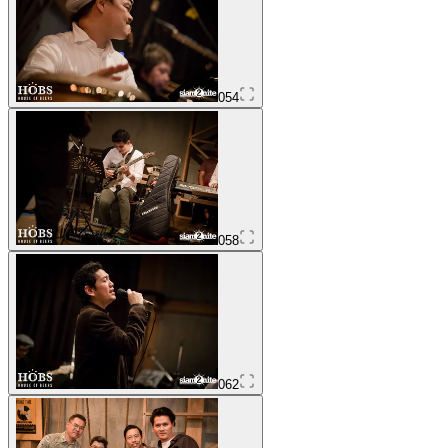
054
058
062