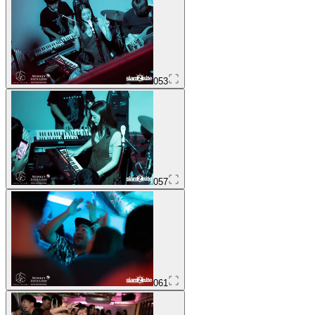
053
057
061