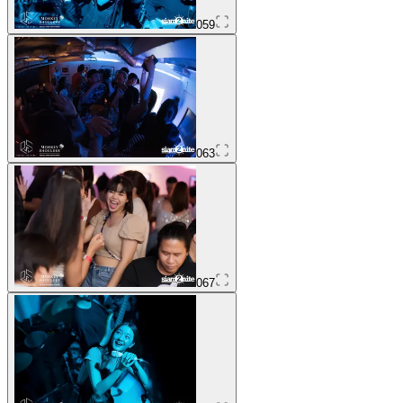
059
063
067