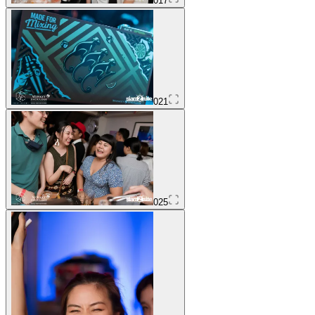
017
021
025