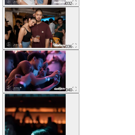
032
036
040