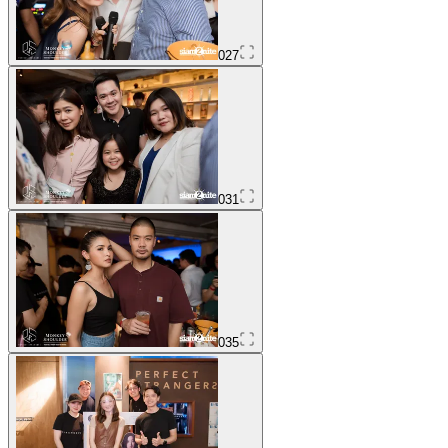
027
031
035