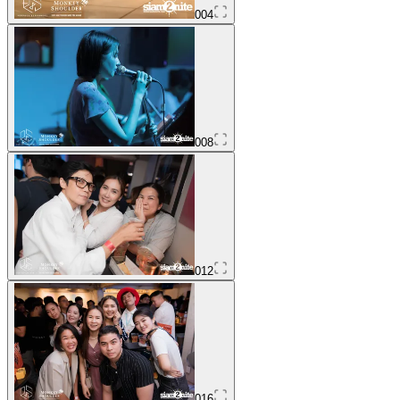
004
008
012
016