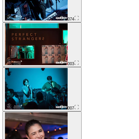
074
003
007