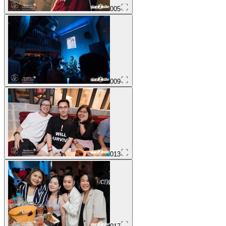
005
009
013