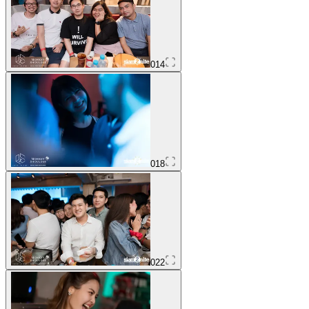
014
018
022