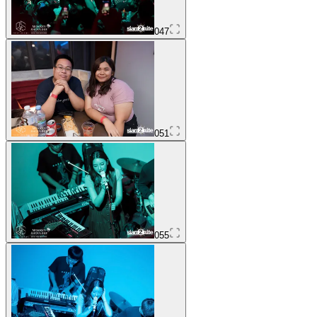
047
051
055