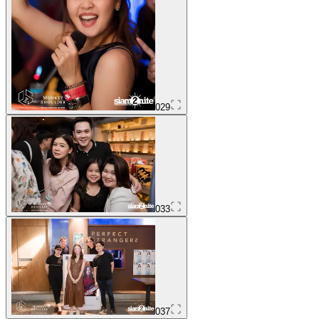
029
033
037