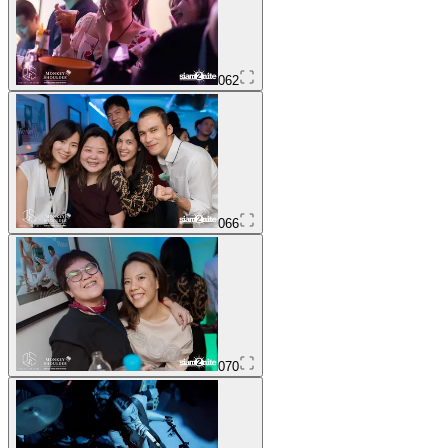
062
066
070