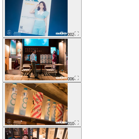
002
006
010