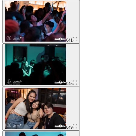
041
045
049