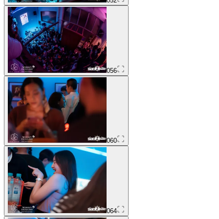
052
056
060
064