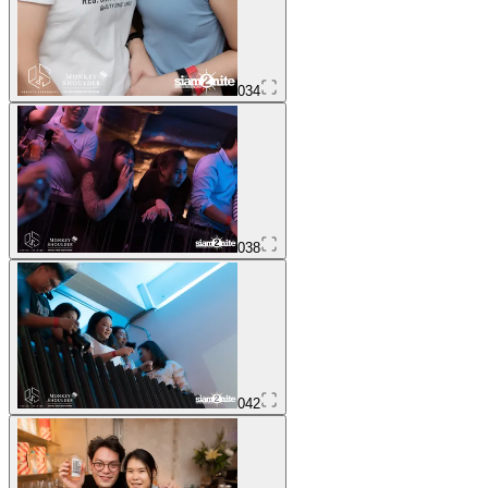
034
038
042