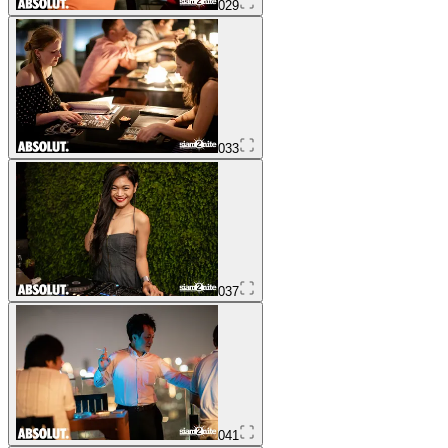
029
033
037
041