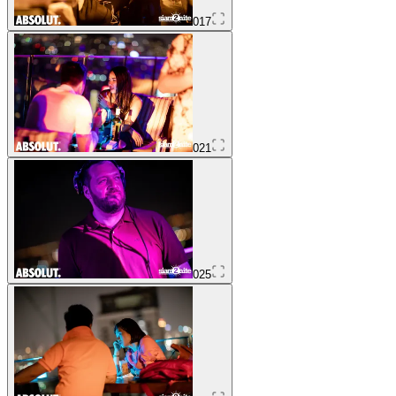
017
021
025