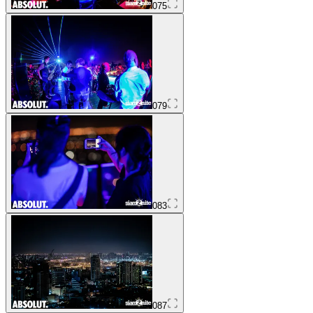
075
079
083
087