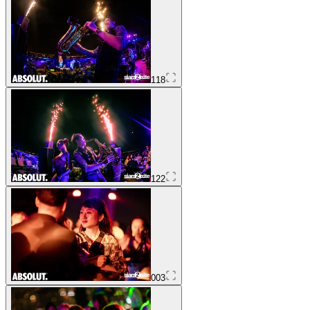
118
122
003