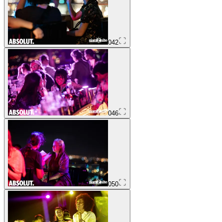
042
046
050