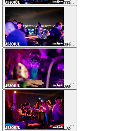
090
094
098
102