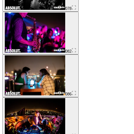
078
082
086