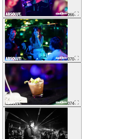
066
070
074