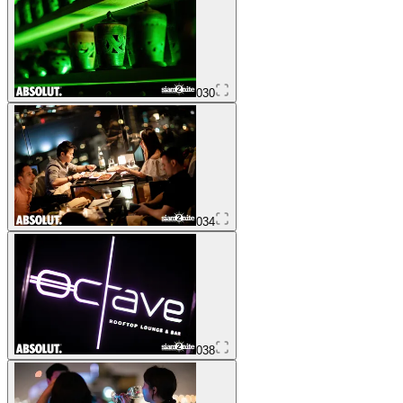
030
034
038