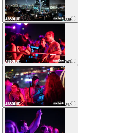
039
043
047