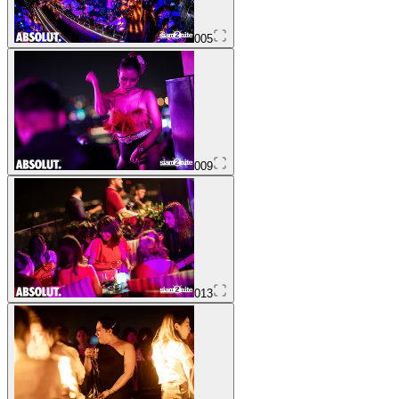
005
009
013