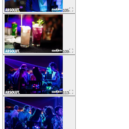
105
109
113