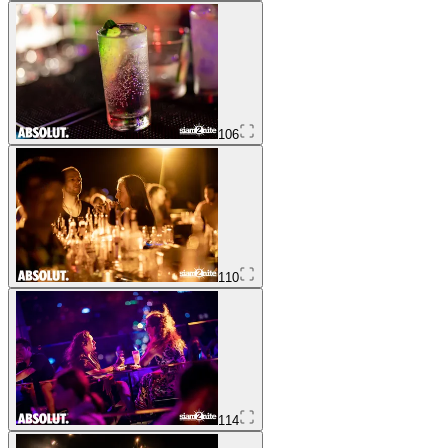
106
110
114