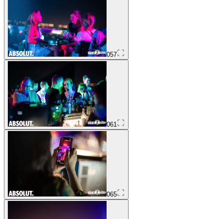
057
061
065