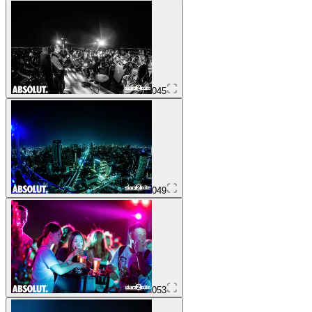
045
049
053