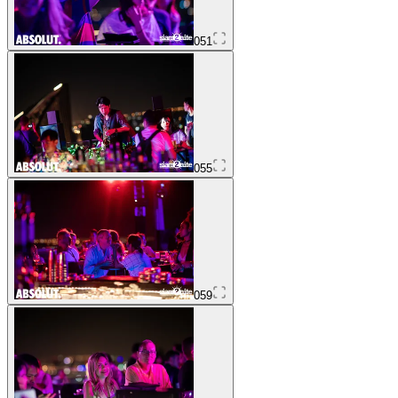
051
055
059