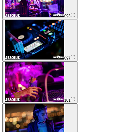
093
097
101