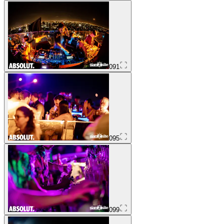
091
095
099