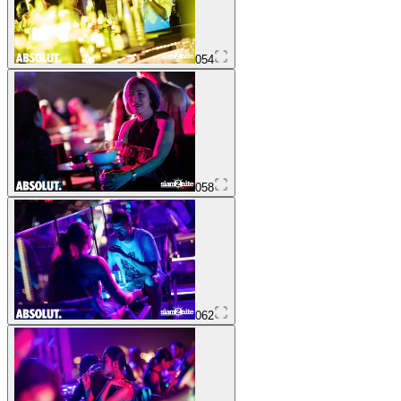
054
058
062