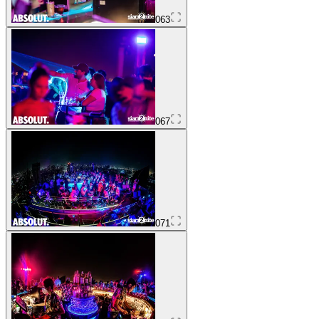
063
067
071