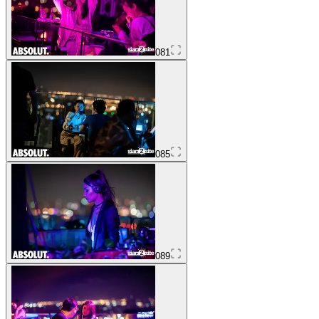
081
085
089