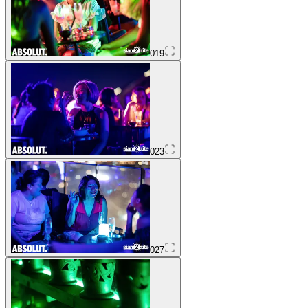
019
023
027