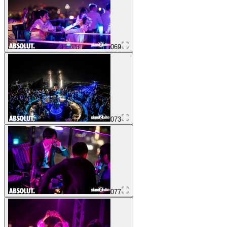
069
073
077