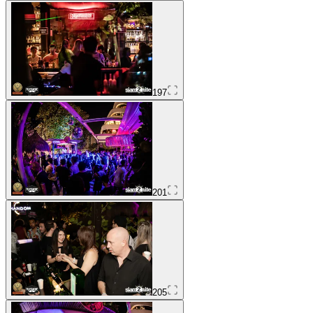
197
201
205