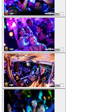
281
285
289