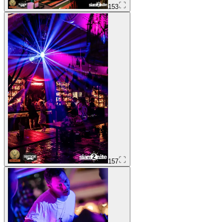
153
157