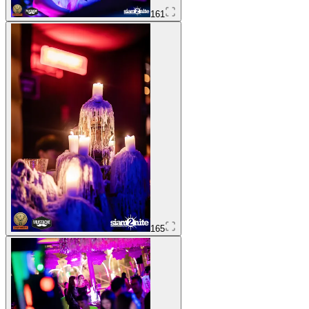
161
165