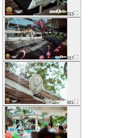
013
017
021