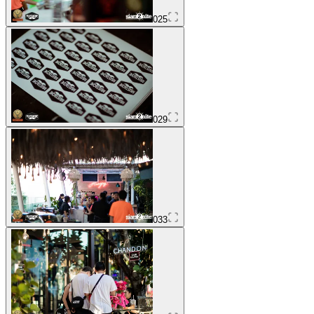
025
029
033