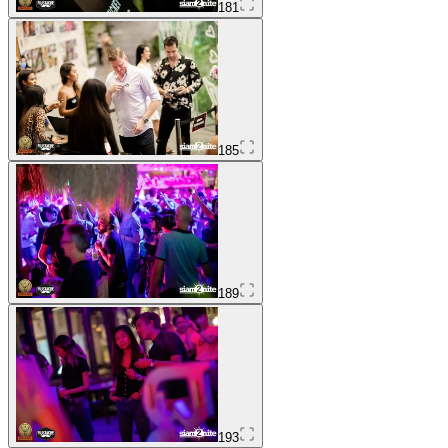
181
185
189
193