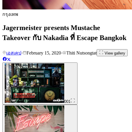
กรุงเทพ
Jagermeister presents Mustache
Takeover กับ Nakadia ที่ Escape Bangkok
เอสเคป
·
February 15, 2020
·
Thiti Nutsongtat
View gallery
001