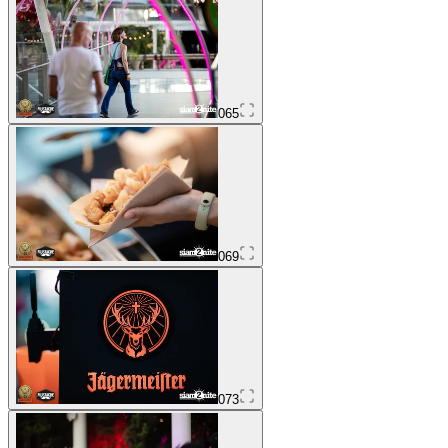
065
069
073