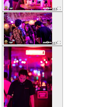
113
117