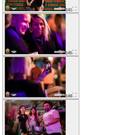
141
145
149