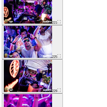
221
225
229