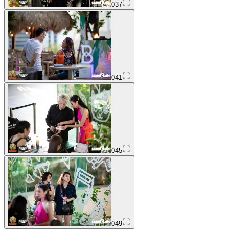
037
041
045
049