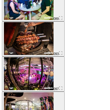
089
093
097