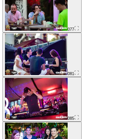
077
081
085