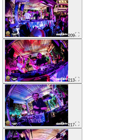
209
213
217