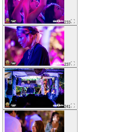
233
237
241