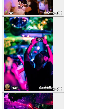
245
249