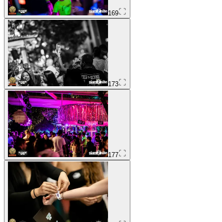
169
173
177