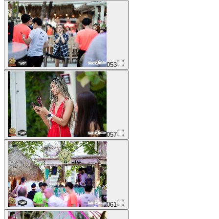
053
057
061