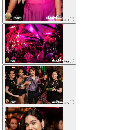
261
265
269