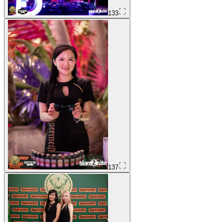
133
137