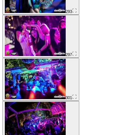
293
297
301