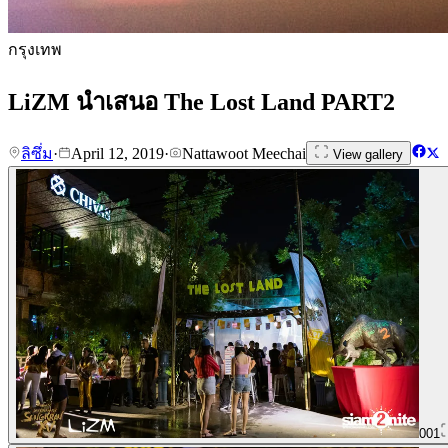
กรุงเทพ
LiZM นำเสนอ The Lost Land PART2
ลิซึ่ม
·
April 12, 2019
·
Nattawoot Meechai
View gallery
001