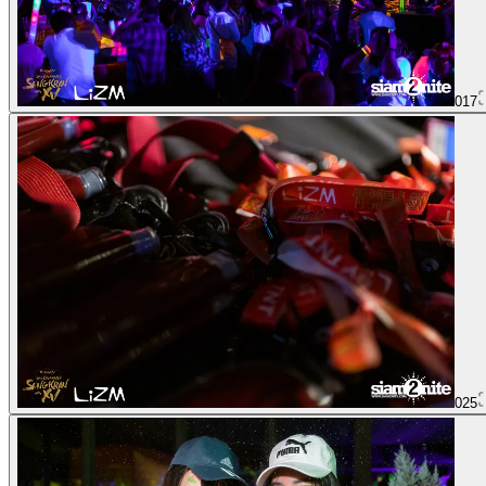
017
025