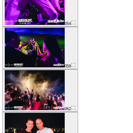
054
058
062