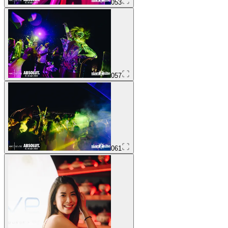
053
057
061