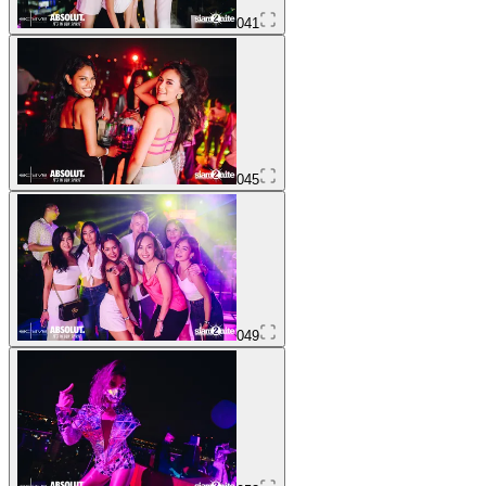
041
045
049