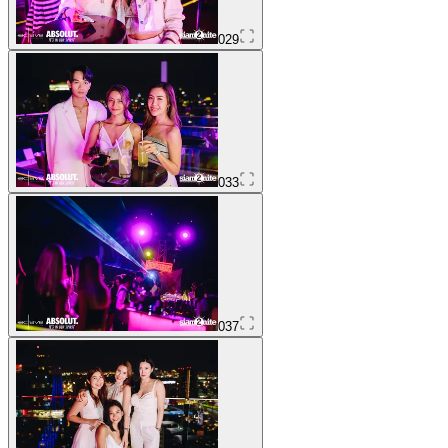
029
033
037