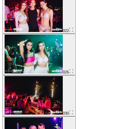
022
026
030