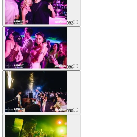
082
086
090