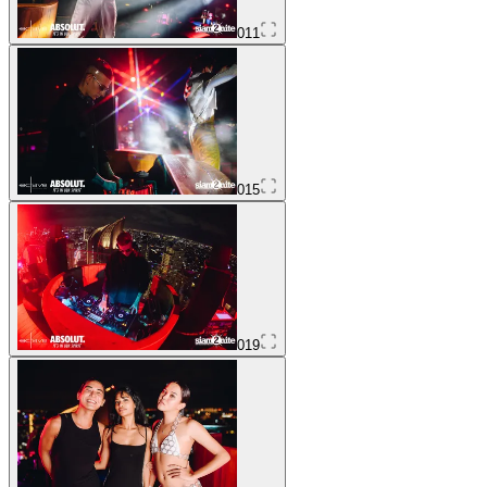
011
015
019