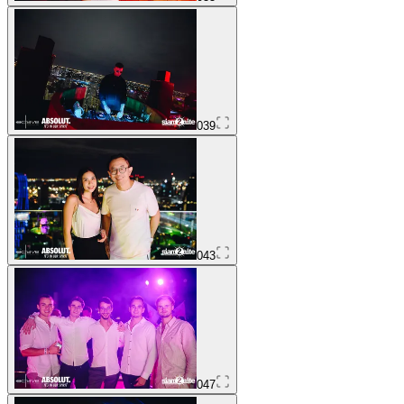
039
043
047