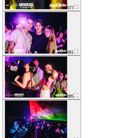
077
081
085