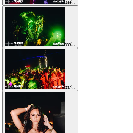
089
093
097