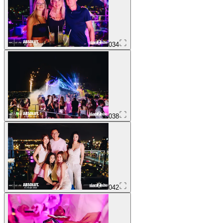
034
038
042