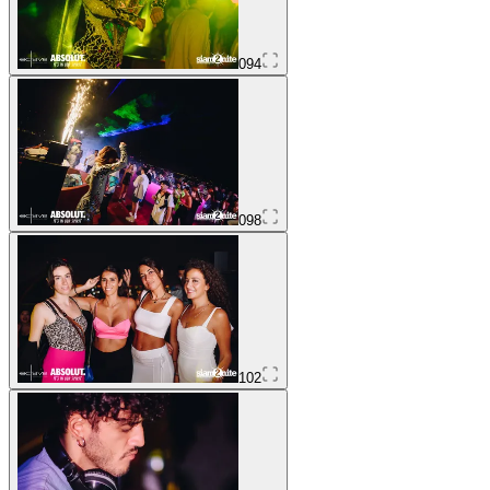
094
098
102