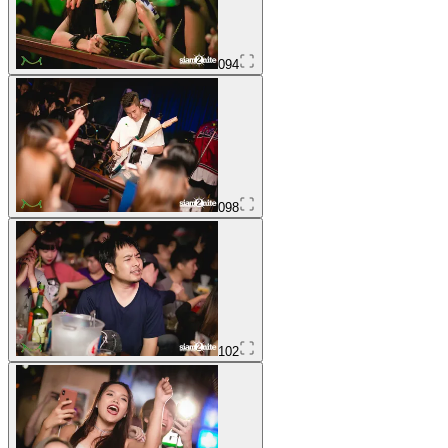
094
098
102