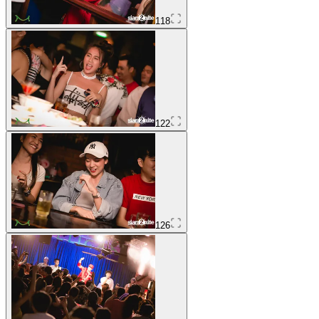
118
122
126