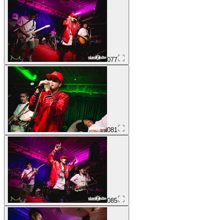
077
081
085