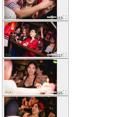
113
117
121