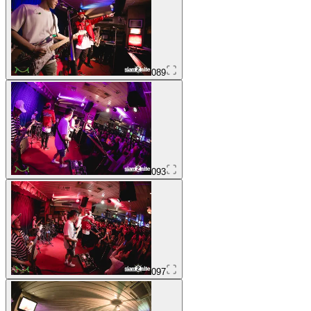
089
093
097