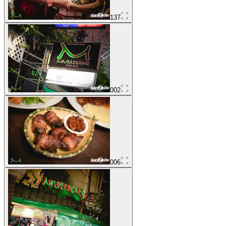
137
002
006