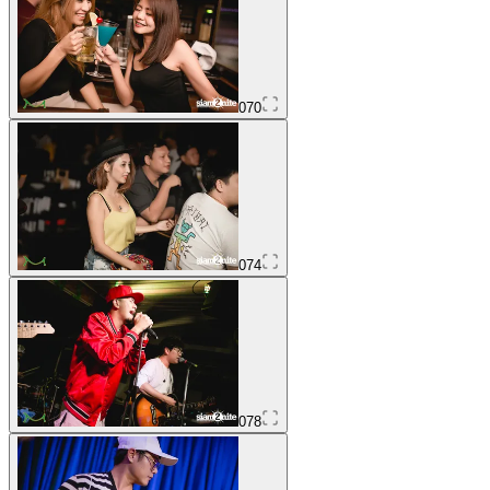
070
074
078