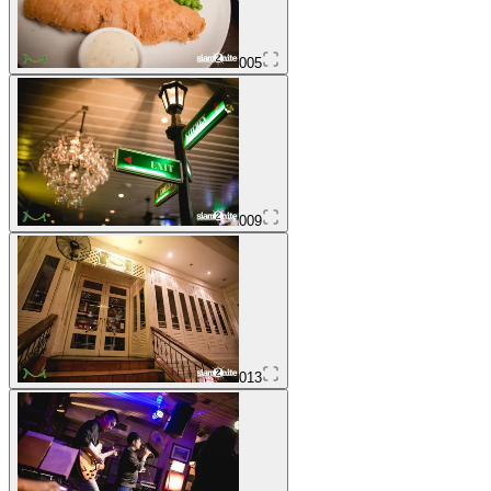
005
009
013