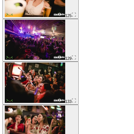
125
129
133