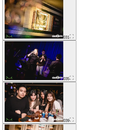
031
035
039