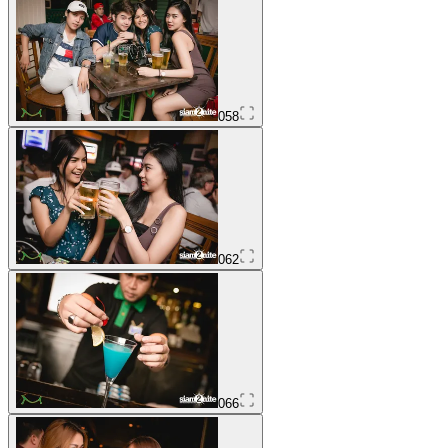
058
062
066