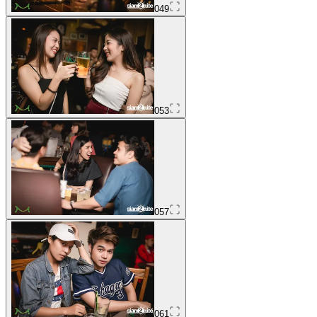
049
053
057
061