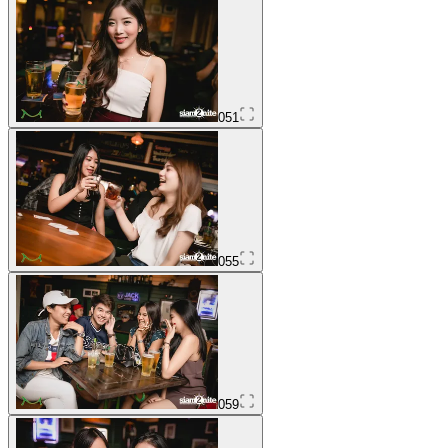
051
055
059