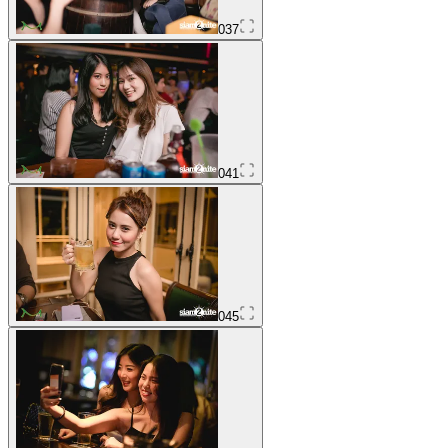
037
041
045