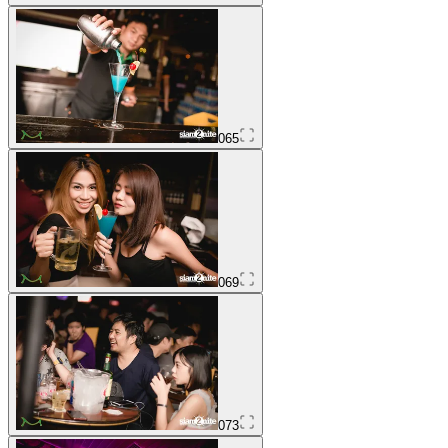
065
069
073