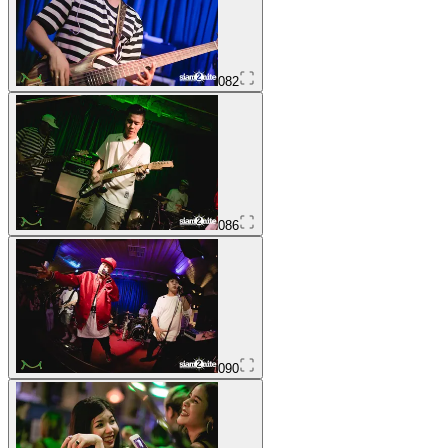
082
086
090