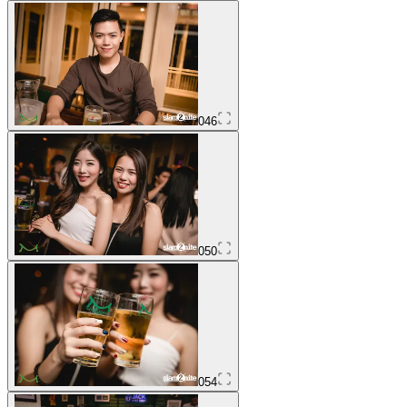
046
050
054