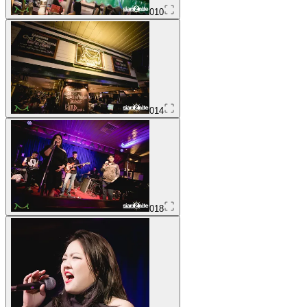
010
014
018