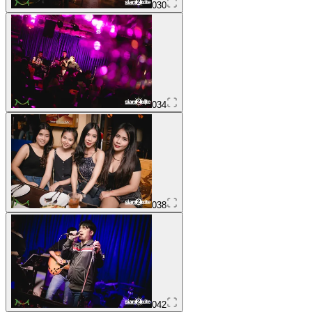
030
034
038
042