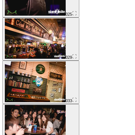
025
029
033