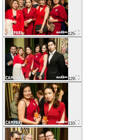
125
129
133