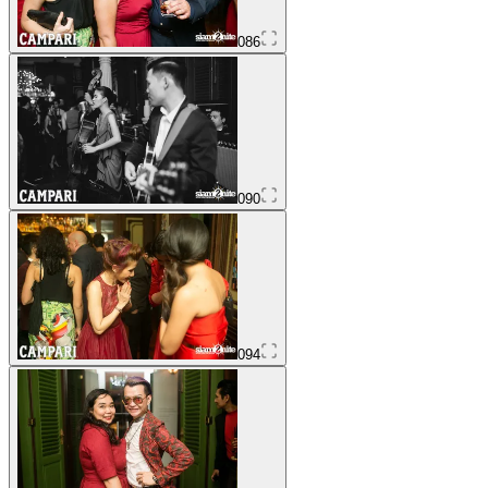
086
090
094