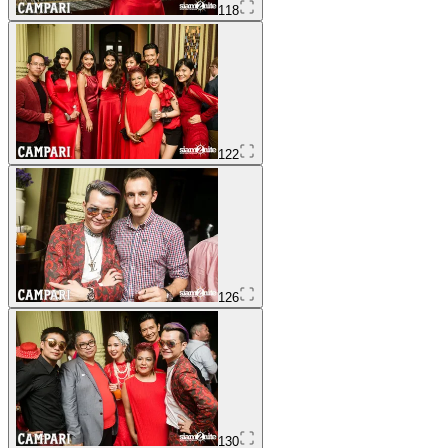
118
122
126
130