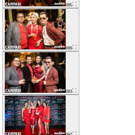
085
089
093
097