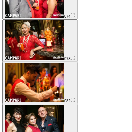
074
078
082