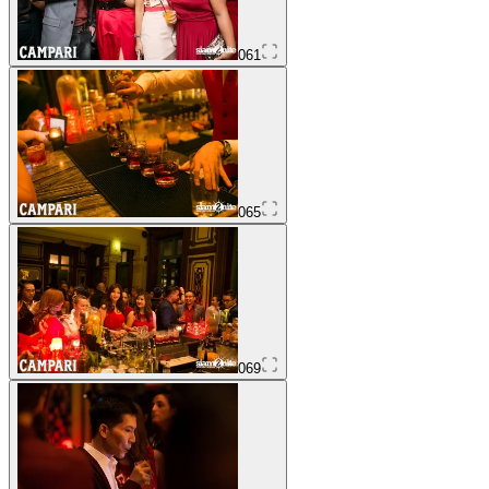
061
065
069