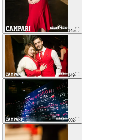
145
149
002