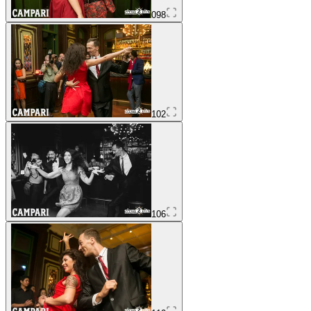
098
102
106