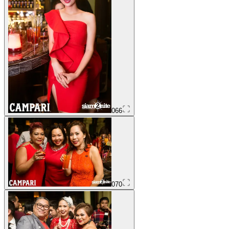
066
070