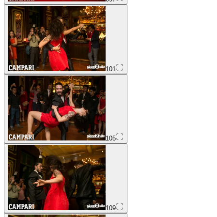
101
105
109