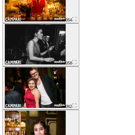
054
058
062