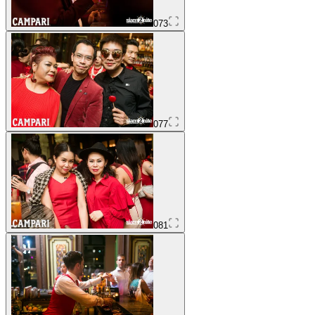
073
077
081