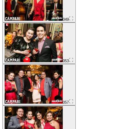
049
053
057