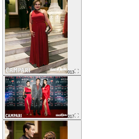
013
017