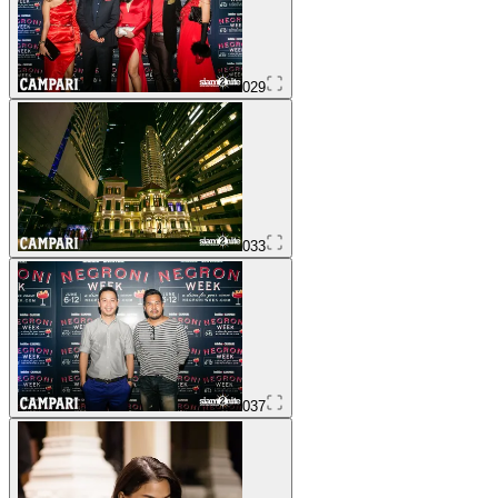
029
033
037