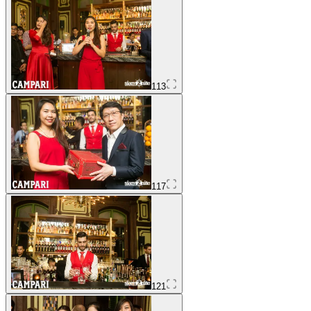
113
117
121