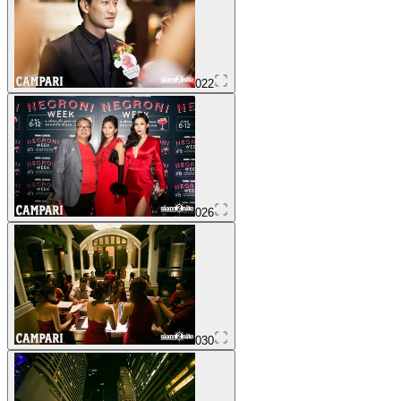
022
026
030