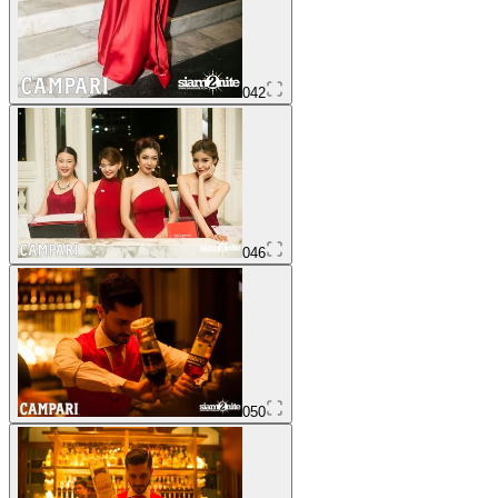
042
046
050