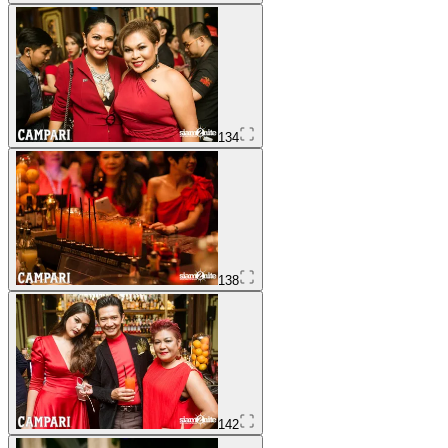
134
138
142