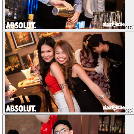
017
025