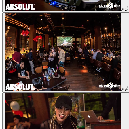
041
049