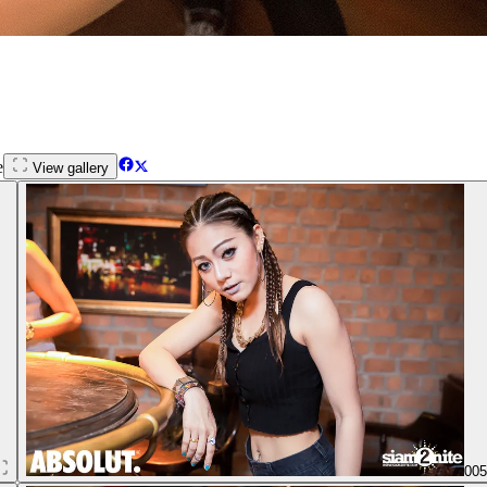
e
View gallery
00