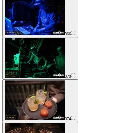
066
070
074