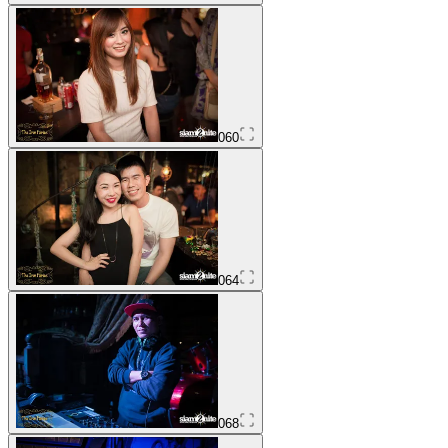
060
064
068