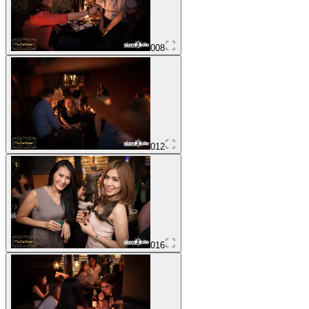
008
012
016