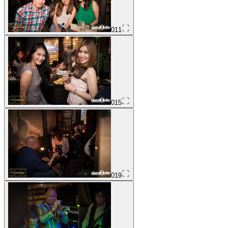
011
015
019