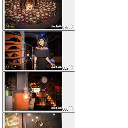
078
082
086