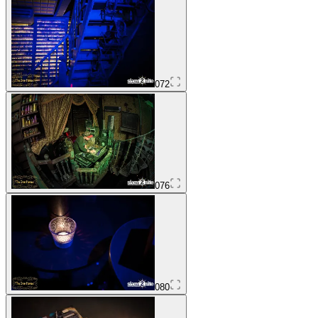
072
076
080