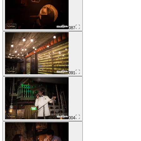
087
091
004