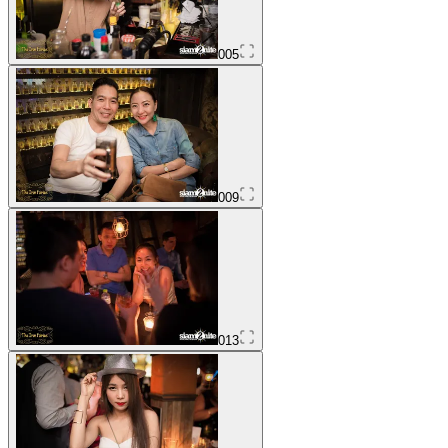
005
009
013