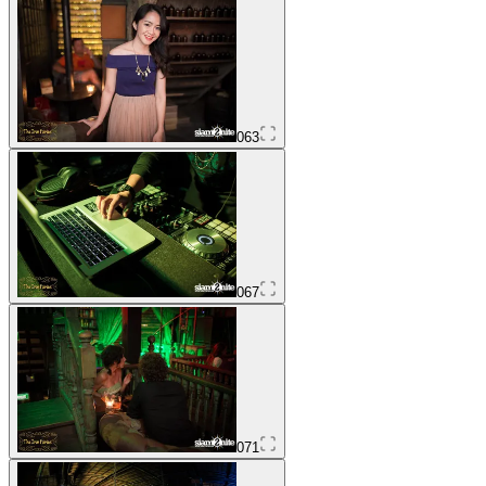
063
067
071