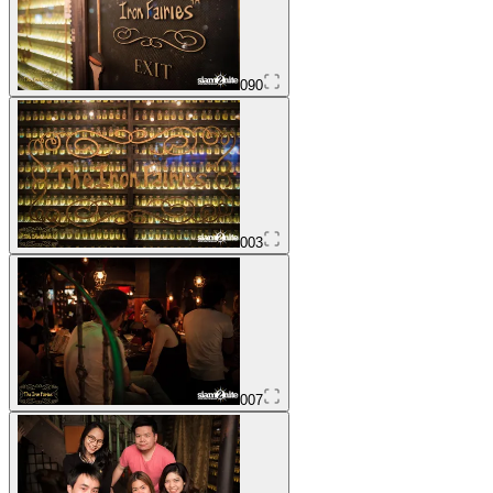
090
003
007