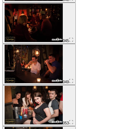
045
049
053