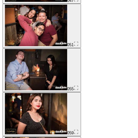
047
051
055
059