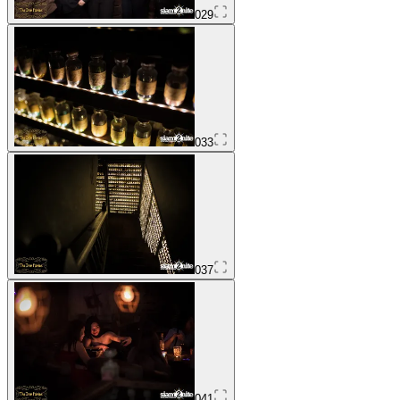
029
033
037
041