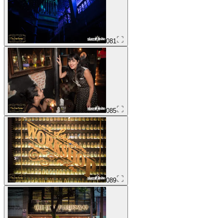
081
085
089