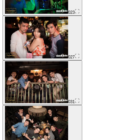
023
027
031