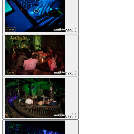
069
073
077