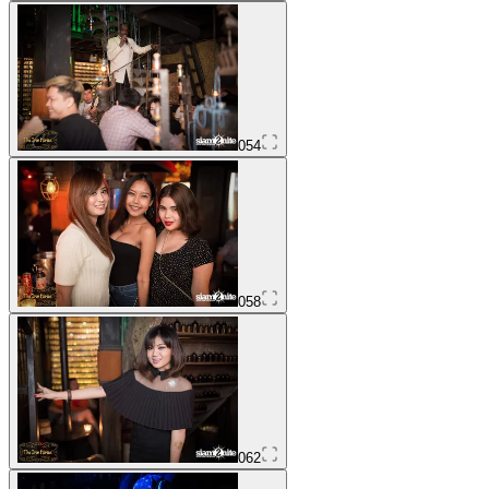
054
058
062