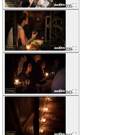
035
039
043