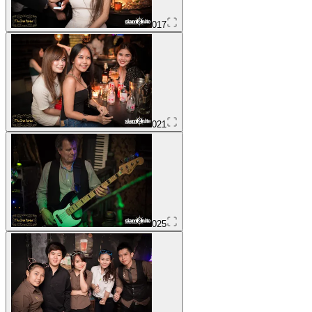
017
021
025