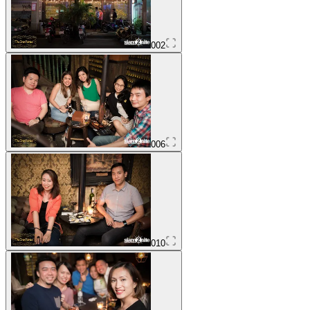
002
006
010