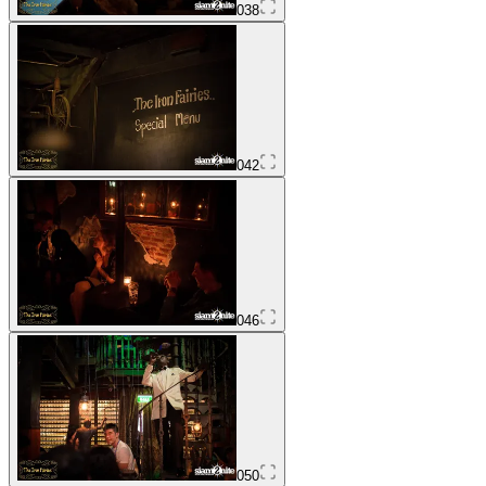
038
042
046
050