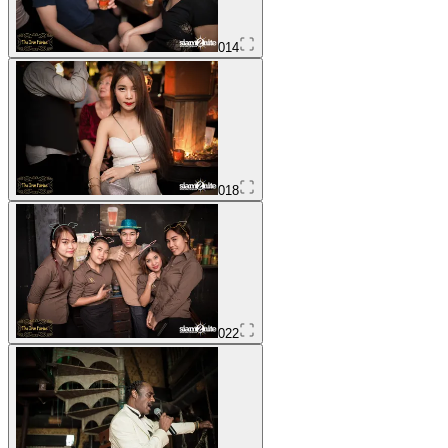
014
018
022