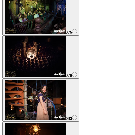
075
079
083