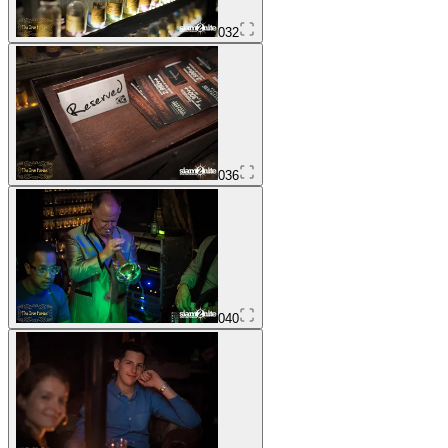
032
036
040