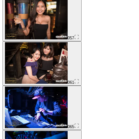
057
061
065