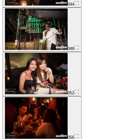
044
048
052
056