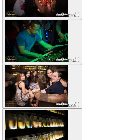
020
024
028