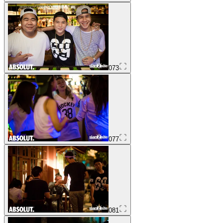
073
077
081