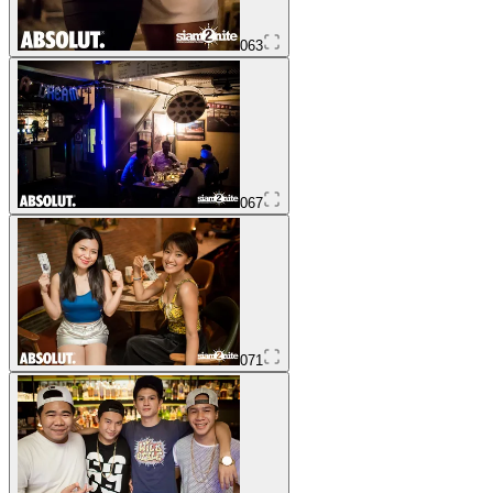
063
067
071