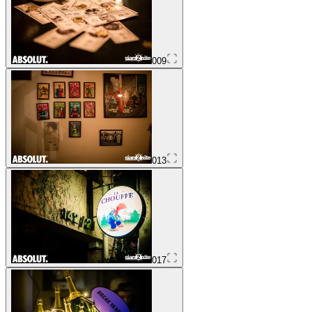
009
013
017