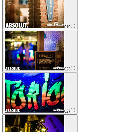
019
023
027