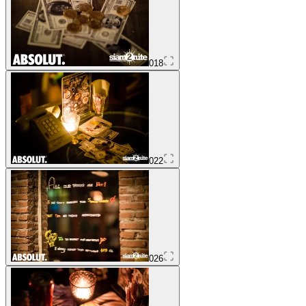
018
022
026