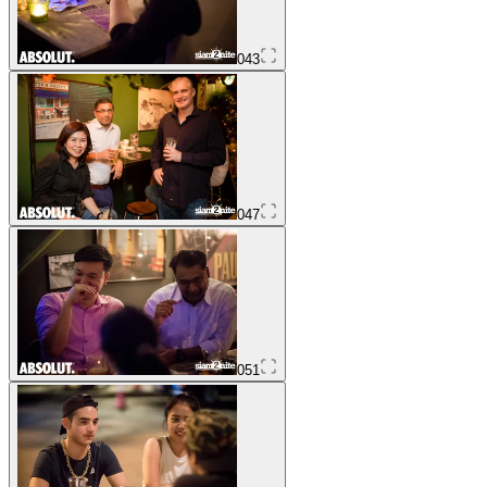
043
047
051