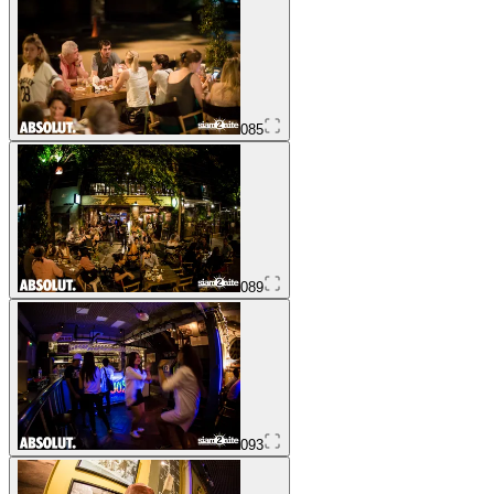
085
089
093