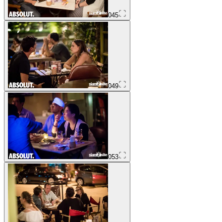
045
049
053