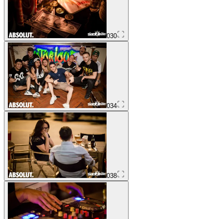
030
034
038