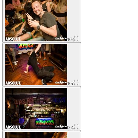
103
107
004