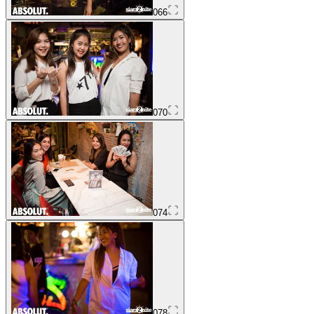
066
070
074
078