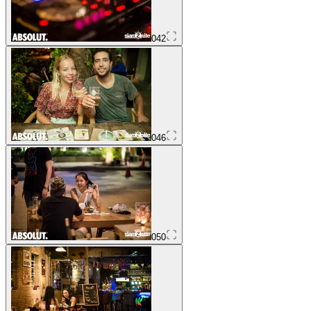
042
046
050