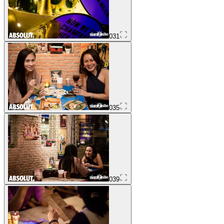
031
035
039