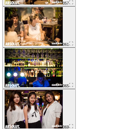
057
061
065
069