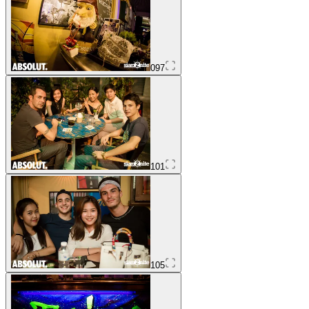
097
101
105