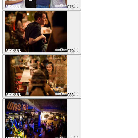
075
079
083