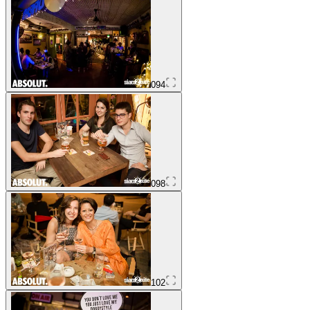
094
098
102