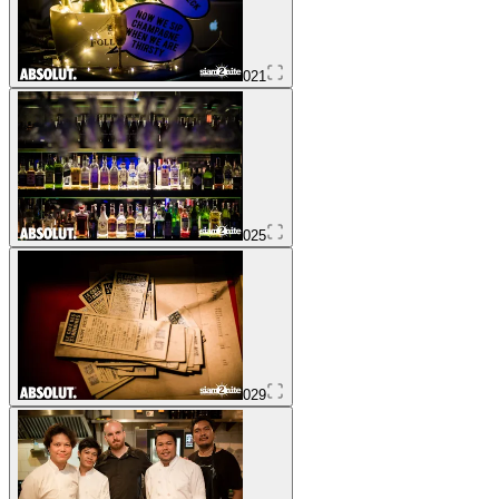
021
025
029