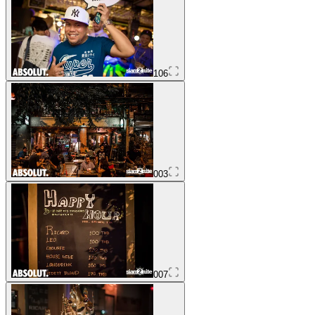
106
003
007