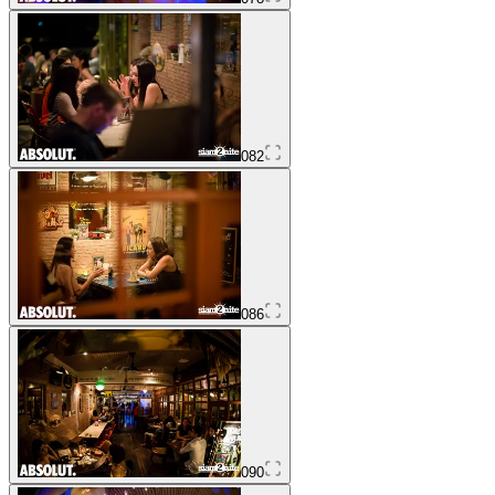
082
086
090