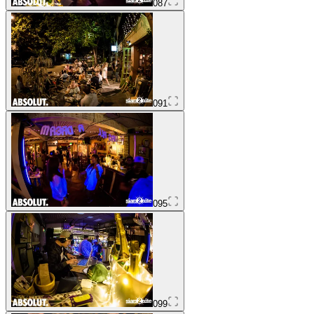
087
091
095
099