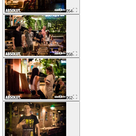
054
058
062