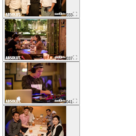
033
037
041