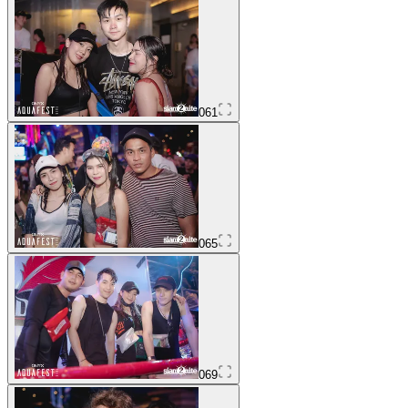
061
065
069