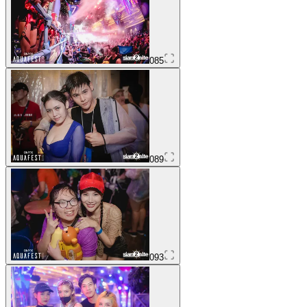
085
089
093