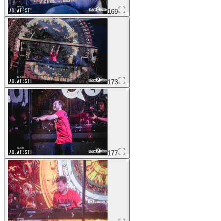
169
173
177