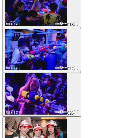
018
022
026