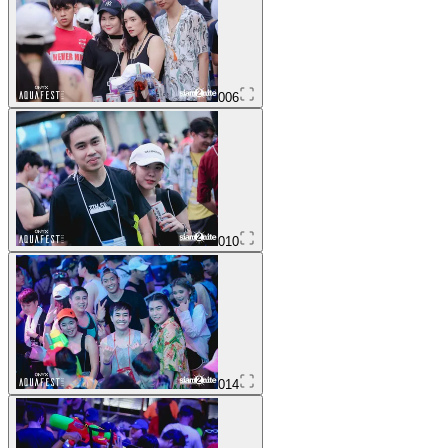
006
010
014