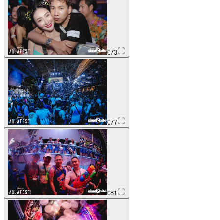
073
077
081