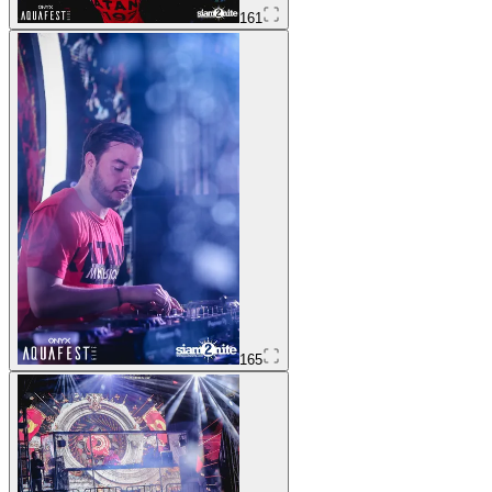
161
165