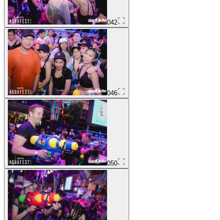
042
046
050