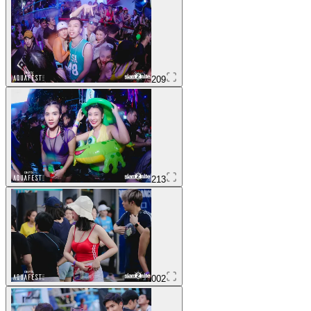
209
213
002