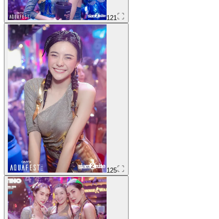
121
125