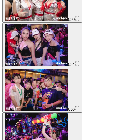
030
034
038