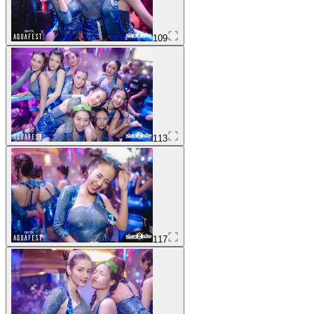
109
113
117