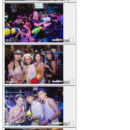
049
053
057