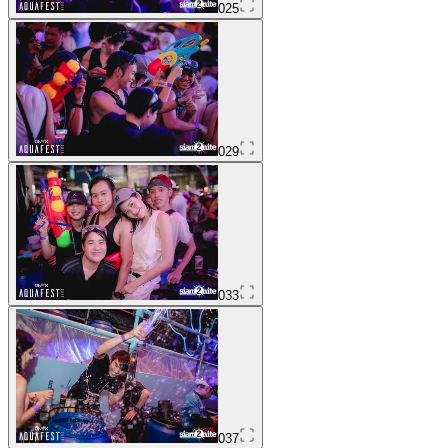
025
029
033
037