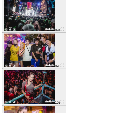
094
098
102