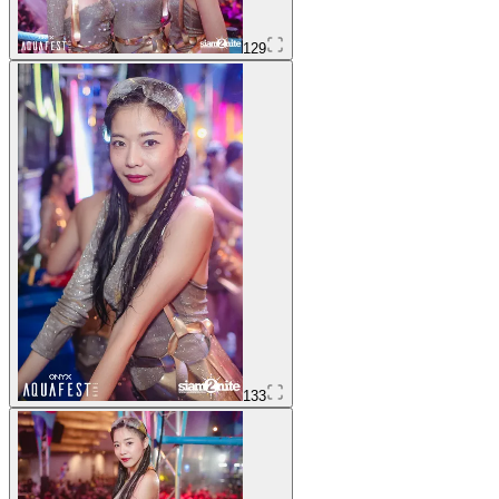
129
133