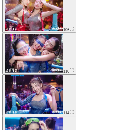
106
110
114