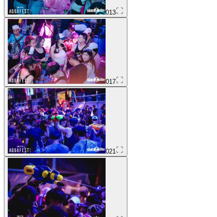
013
017
021