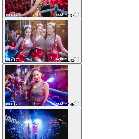
137
141
145