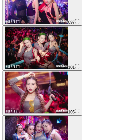
097
101
105