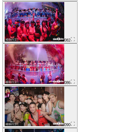
082
086
090