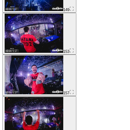
149
153
157