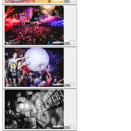
181
185
189
193