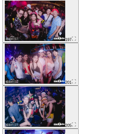
197
201
205