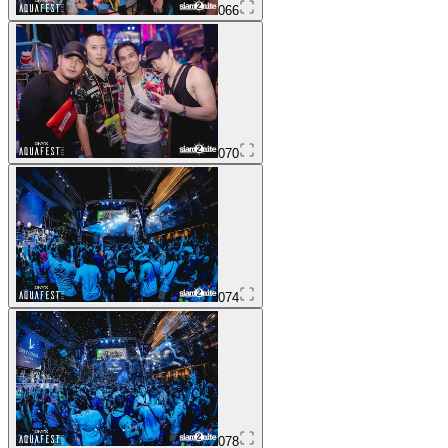
066
070
074
078