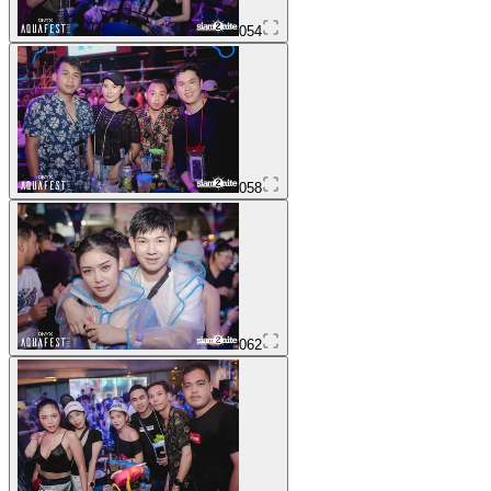
054
058
062