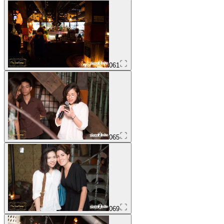
061
065
069