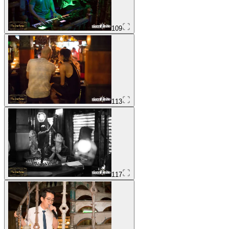
109
113
117