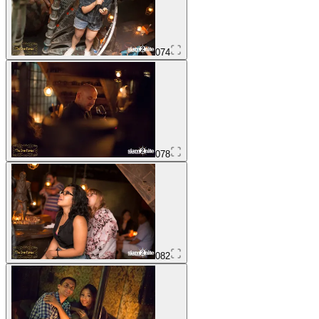
074
078
082