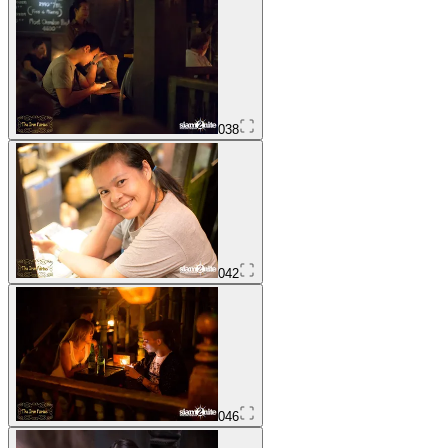
038
042
046