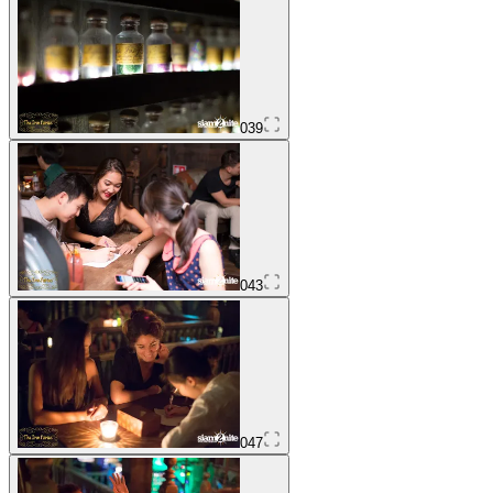
039
043
047