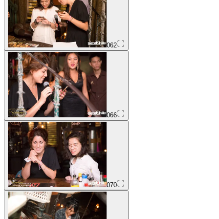
062
066
070