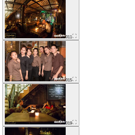
011
015
019