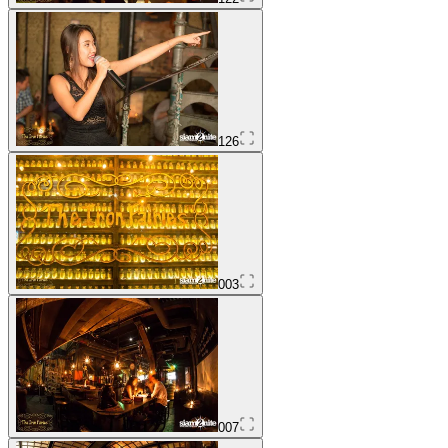
126
003
007