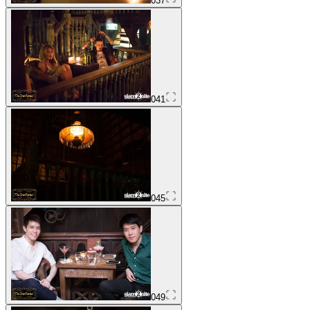
037
041
045
049