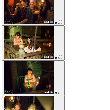
085
089
093