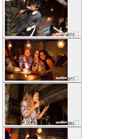
073
077
081