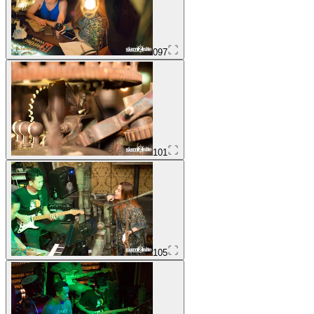
097
101
105