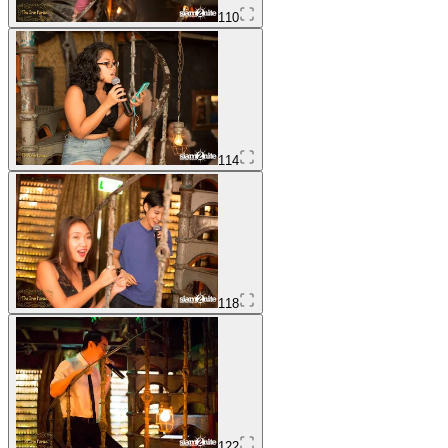
110
114
118
122