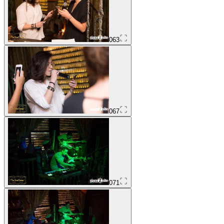
063
067
071