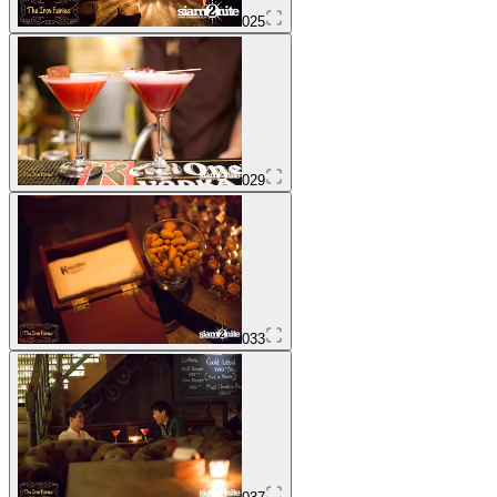
025
029
033