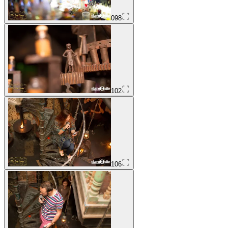
098
102
106