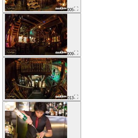
005
009
013