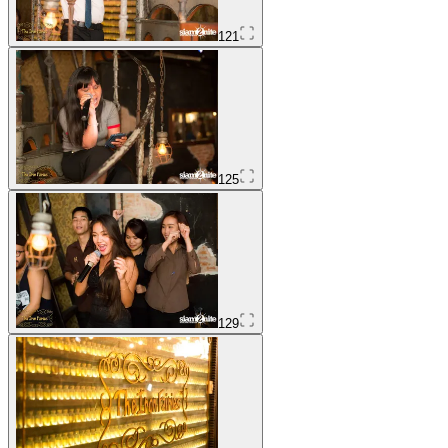
121
125
129