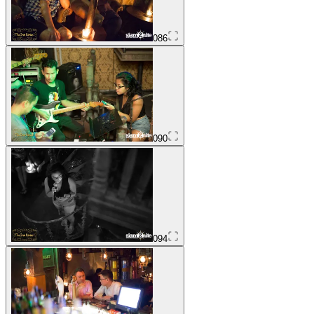
086
090
094