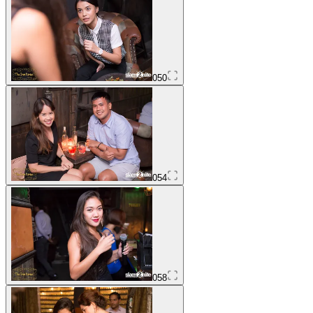
050
054
058