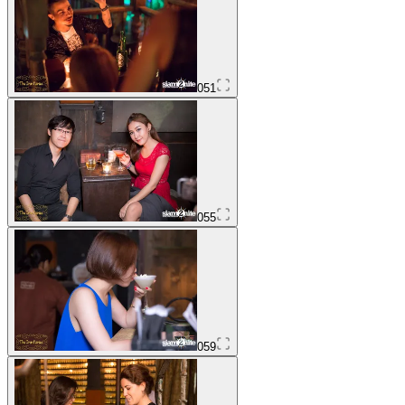
051
055
059