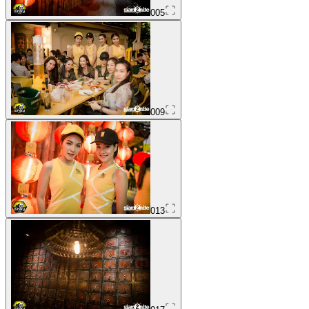
005
009
013