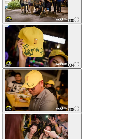
030
034
038