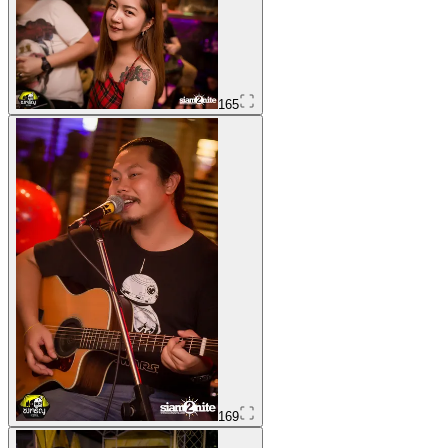
165
169