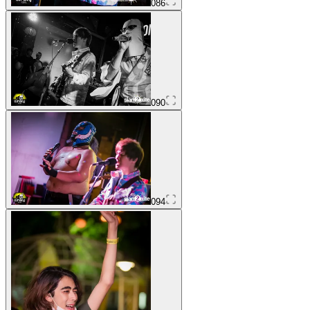
086
090
094