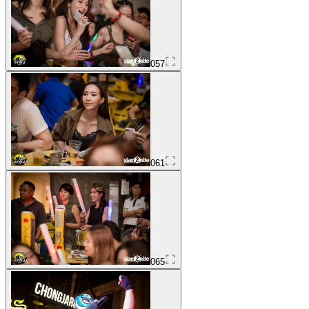
057
061
065