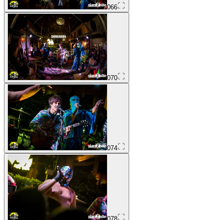
066
070
074
078