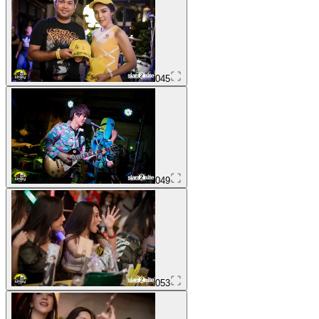
045
049
053