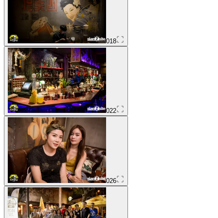
018
022
026