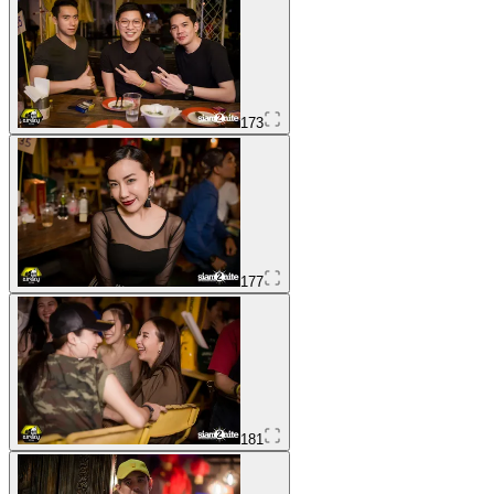
173
177
181