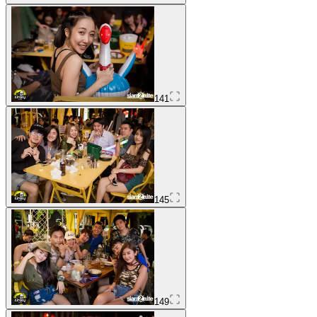
141
145
149