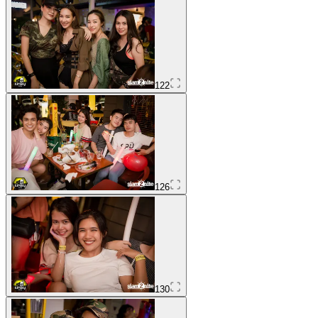
122
126
130