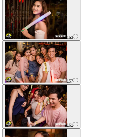
153
157
161