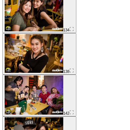
134
138
142