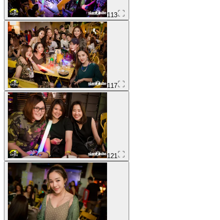
113
117
121