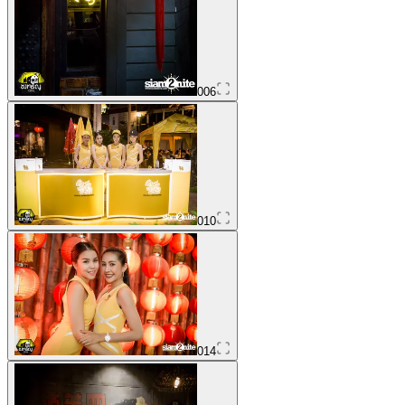
006
010
014