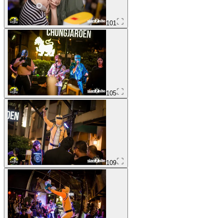
101
105
109