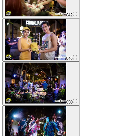
042
046
050