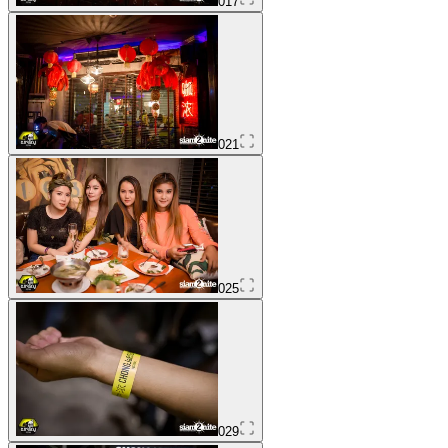
017
021
025
029