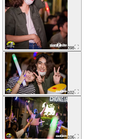
098
102
106