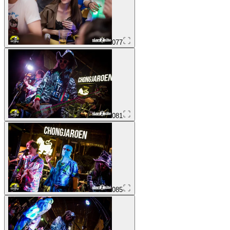
077
081
085