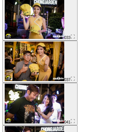
033
037
041