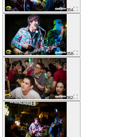
054
058
062