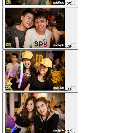
125
129
133
137