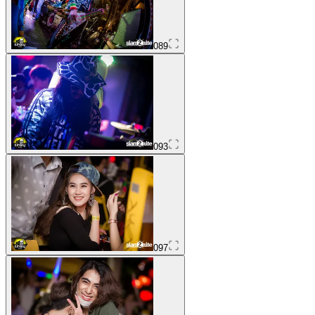
089
093
097