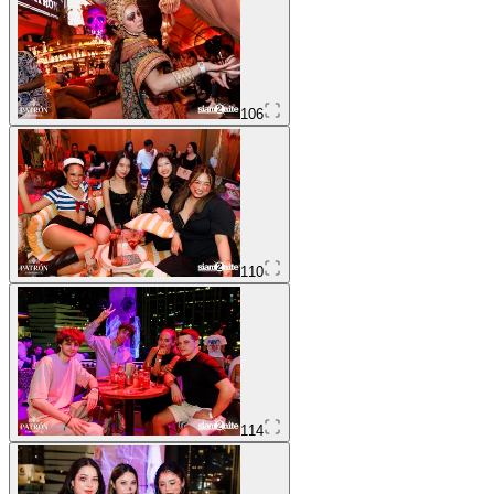
106
110
114