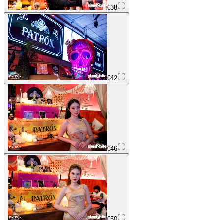
038
042
046
050