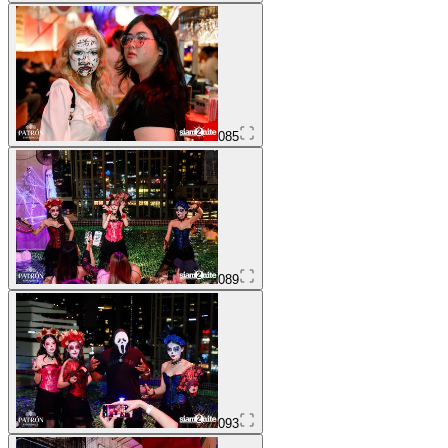
085
089
093