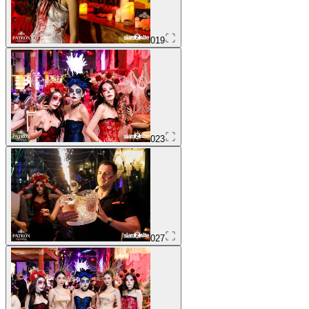
019
023
027