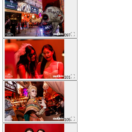
097
101
105