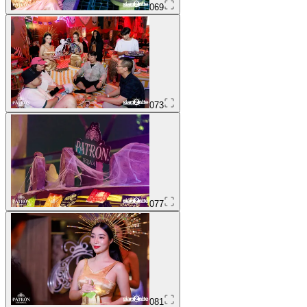
069
073
077
081