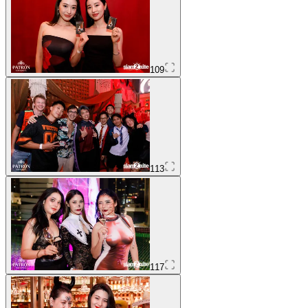
109
113
117