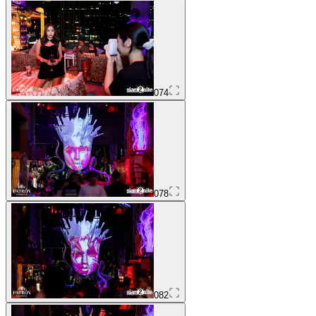
074
078
082