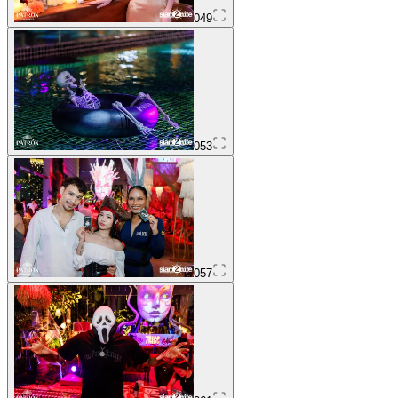
049
053
057