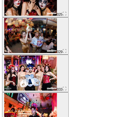
025
029
033