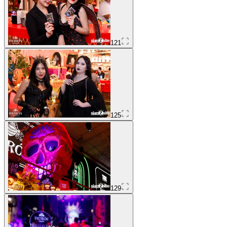
121
125
129