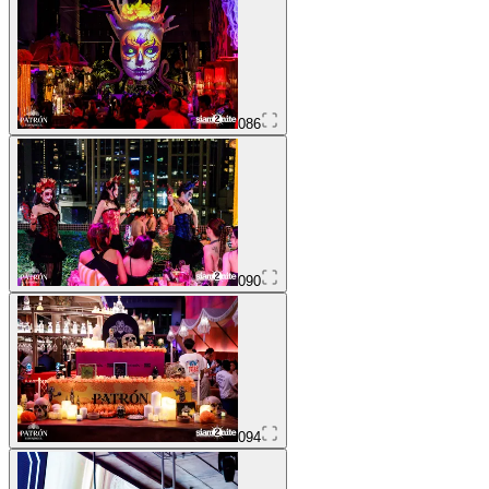
086
090
094