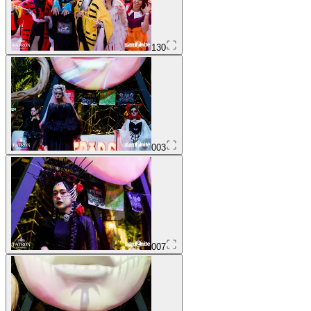
130
003
007