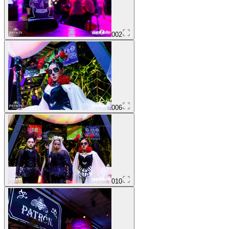
002
006
010