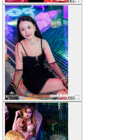
061
065