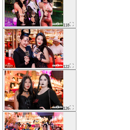
118
122
126