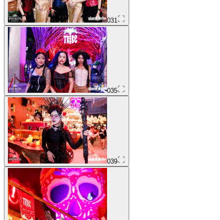
031
035
039