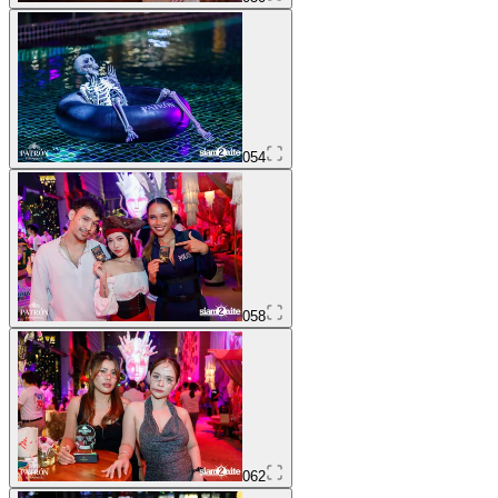
054
058
062