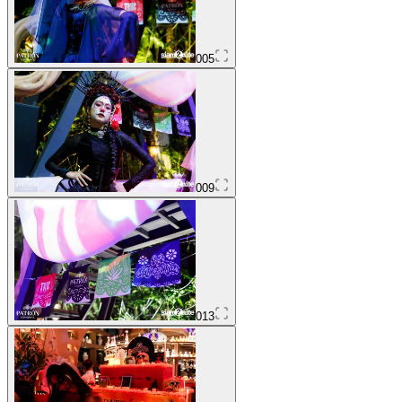
005
009
013