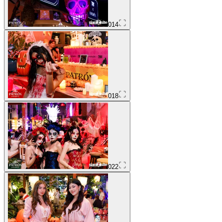
014
018
022