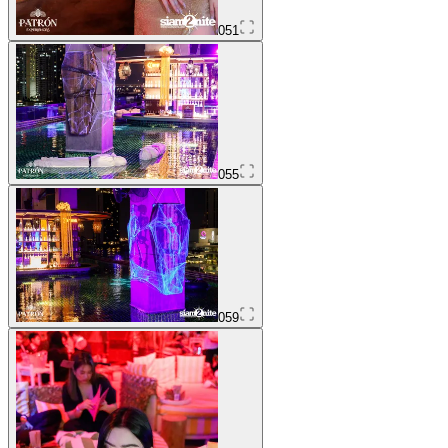
051
055
059