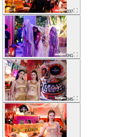
037
041
045